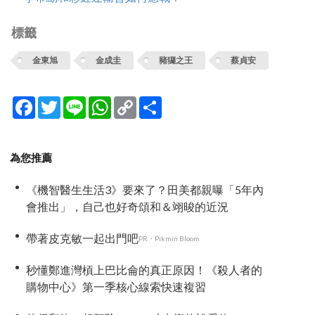
標籤
金東旭
金成圭
豬玀之王
蔡貞安
Facebook
Twitter
Line
WhatsApp
Copy
分
Link
享
為您推薦
《機智醫生生活3》要來了？田美都親曝「5年內
會推出」，自己也好奇頌和＆翊晙的近況
帶著皮克敏一起出門吧
PR・Pikmin Bloom
秒懂鄭進灣槓上巴比侖的真正原因！《殺人者的
購物中心》第一季核心線索快速複習