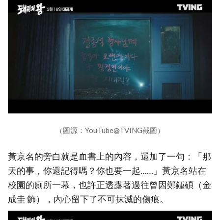
（圖源：YouTube@TVING截圖）
黃京名的旁白就是血書上的內容，還加了一句：「那
天的事，你還記得嗎？你也要一起……」黃京名站在
校園的廁所一幕，也許正透露著過往曾因鄭鍾碩（金
成圭 飾），內心留下了不可抹滅的傷痕。