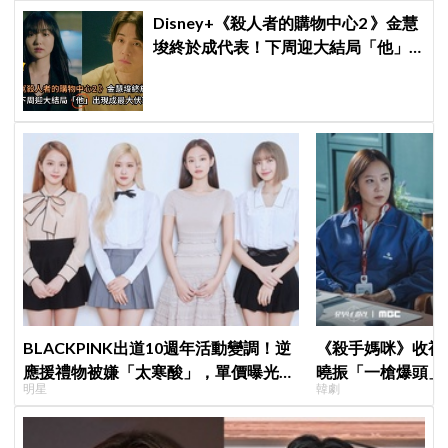
Disney+《殺人者的購物中心2 》金慧
埈終於成代表！下周迎大結局「他」
出現成最大伏筆
BLACKPINK出道10週年活動變調！逆
《殺手媽咪》收視暴衝
應援禮物被嫌「太寒酸」，單價曝光引
曉振「一槍爆頭」
明星
韓劇
群嘲