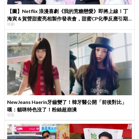
【圖】Netflix 浪漫喜劇《我的荒糖戀愛》即將上線！丁
海寅＆賀營甜蜜亮相製作發表會，甜蜜CP化學反應引期
韓劇
待
NewJeans Haerin牙齒變了！韓牙醫公開「前後對比」
嘆：貓咪特色沒了！粉絲超崩潰
明星