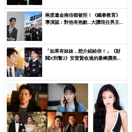
兩度邀金南佶都被拒！《鐵拳教育》
導演認：對他有抱歉…大讚現任男主金
武烈：全方位演員
「如果有妹妹，想介紹給你！」《財
閥X刑警2》安普賢收過的最棒讚美，
連哥哥們都認證的好品格～