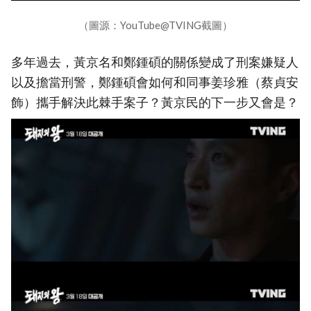
（圖源：YouTube@TVING截圖）
多年過去，黃京名和鄭鍾碩的關係變成了刑案嫌疑人
以及擔當刑警，鄭鍾碩會如何和同事姜珍雅（蔡貞安
飾）攜手解決此棘手案子？黃京民的下一步又會是？