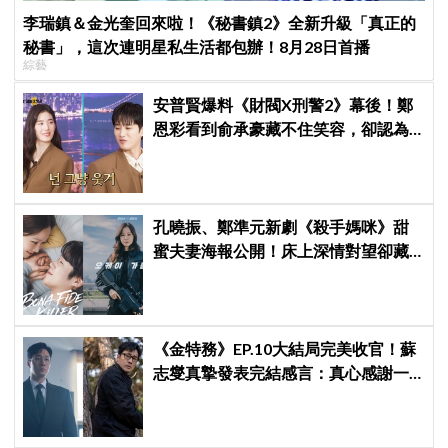
李瑞鎮＆金光奎回來啦！《秘書鎮2》全新升級「真正的
秘書」，這次連明星私生活都包辦！8月28日首播
綜藝
安普賢爆料《財閥X刑警2》幕後！鄭
恩彩看到俞承豪藏不住笑容，卻認為
安普賢只是「搞笑男」
孔曉振、鄭準元新劇《殺手媽咪》甜
蜜夫妻海報公開！床上深情對望卻藏
驚人秘密
《金特務》EP.10大結局完美收官！蘇
志燮真摯發表完結感言：真心感謝一
路陪伴我們到最後的觀眾