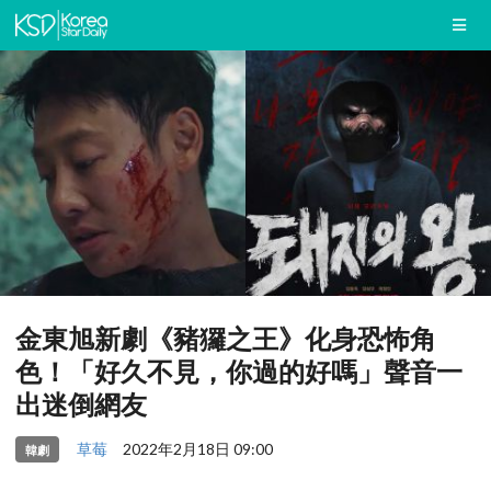
金東旭新劇《豬玀之王》化身恐怖角
色！「好久不見，你過的好嗎」聲音一
出迷倒網友
草莓
2022年2月18日 09:00
韓劇