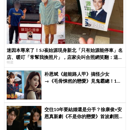
迷因本尊來了！SJ崔始源現身新北「只有始源能停車」名
店、暖叮「常幫我換照片」，店家尖叫合照網笑翻：這輩
明星
子不能脫粉了
朴恩斌《超能路人甲》搞怪少女
→《毛骨悚然的戀愛》見鬼霸總！180
度反差演技獲讚「信看演員」
交往10年要結婚還是分手？徐康俊×安
恩真新劇《不是你的戀愛》首波劇照
曝光，9月12日首播引期待