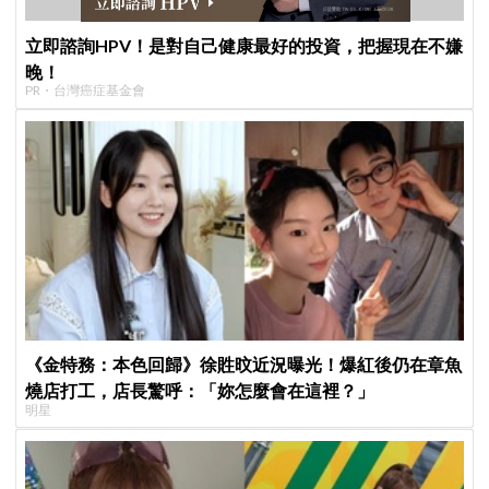
立即諮詢HPV！是對自己健康最好的投資，把握現在不嫌
晚！
PR・台灣癌症基金會
《金特務：本色回歸》徐貹旼近況曝光！爆紅後仍在章魚
燒店打工，店長驚呼：「妳怎麼會在這裡？」
明星