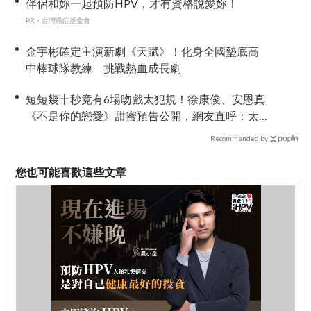
伴侶和妳一起預防HPV，才有資格說愛妳！
PR・台灣癌症基金會
金宇彬確定主演新劇《天賦》！化身全國墊底高
中棒球隊教練 挑戰熱血成長劇
短短幾十秒竟有6場吻戲太犯規！徐康俊、安恩真
《不是你的戀愛》甜蜜預告公開，網友直呼：太
期待了！
Recommended by
您也可能喜歡這些文章