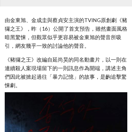
由金東旭、金成圭與蔡貞安主演的TVING原創劇《豬
玀之王》，昨（16）公開了首支預告，雖然畫面風格
暗黑驚悚，但觀眾似乎更容易被金東旭的聲音所吸
引，網友幾乎一致的討論他的聲音。
《豬玀之王》改編自延尚昊的同名動畫片，以一則在
連續殺人案現場留下的一則訊息作為開端，講述主角
們因此被掀起過往「暴力記憶」的故事，是齣追擊驚
悚劇。