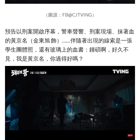
（圖源：FB@CJTVING）
預告以刑案開啟序幕，警車聲響、刑案現場、抹著血
的黃京名（金東旭 飾）……伴隨著出現的線索是一張
學生團體照，還有玻璃上的血書：鍾碩啊，好久不
見，我是黃京名，你過得好嗎？