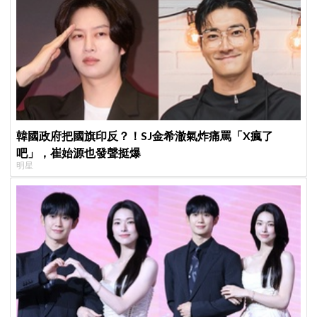
韓國政府把國旗印反？！SJ金希澈氣炸痛罵「X瘋了
吧」，崔始源也發聲挺爆
明星