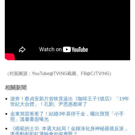
（封面圖源：YouTube@TVING截圖、FB@CJTVING）
相關新聞
淚奔！蔡貞安新片首映竟逼出《咖啡王子1號店》「19年
世紀大合體」！孔劉、尹恩惠都來了
金東旭當爸爸了！結婚3年喜得千金，曬出寶寶「小手
照」溫馨畫面曝光
《模範的士3》本週大結局！金鍾洙化身神秘最後反派，
李帝勳和彩虹運輸會如何應戰？