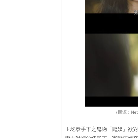
（圖源：Ne
玉圪泰手下之鬼物「龍奴」欲