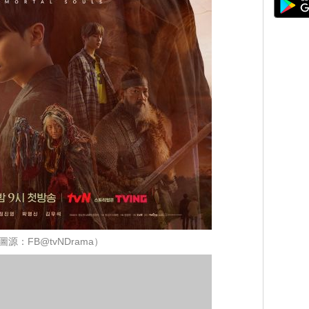
圖源：FB@tvNDrama）