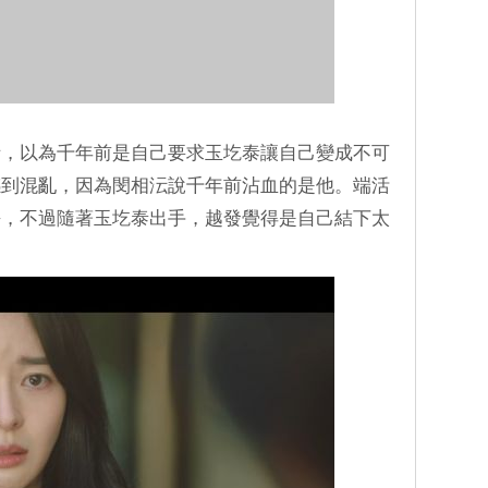
話，以為千年前是自己要求玉圪泰讓自己變成不可
感到混亂，因為閔相沄說千年前沾血的是他。端活
平，不過隨著玉圪泰出手，越發覺得是自己結下太
。