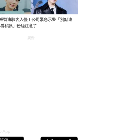
帳號遭駭客入侵！公司緊急示警「別點連
查看私訊」粉絲注意了
廣告
 App