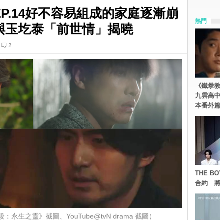
EP.14好不容易組成的家庭逐漸崩
熱門
活與玉圪泰「前世情」揭曉
2
《鐵拳
九雲高
本番外
THE 
合約 將
殺：永生之靈》截圖、YouTube@tvN drama 截圖）