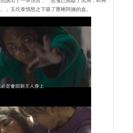
突然講出了一串預言：「惡鬼已開啟了黑洞，即將
上。」玉圪泰憤怒之下吸了寭晰阿姨的血。