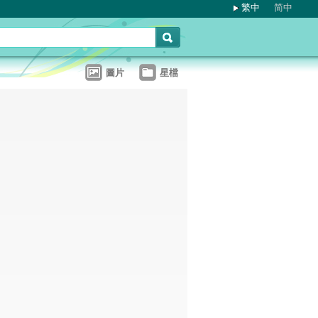
繁中
简中
圖片
星檔