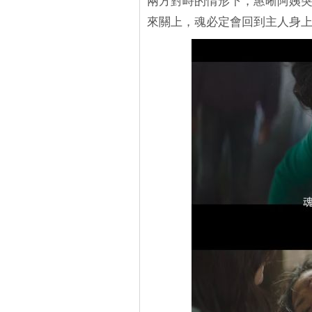
兩方對峙的情形下，寭晰阿姨
來關上，魂必定會回到主人身