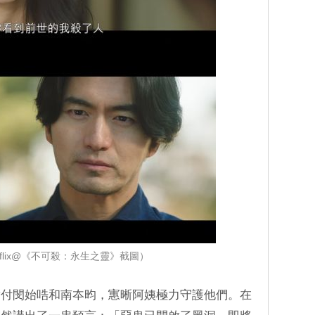
tflix@《不可殺：永生之靈》截圖）
對付閔始哠和南夲昀，寭晰阿姨極力守護他們。在