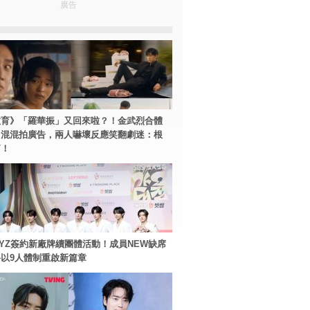
廣告
教育》「羅華振」又回來啦？！金武烈合體
中混混拍廣告，兩人嚇壞反應笑翻劇迷：根
篇！
BOYZ簽約新廠牌續團體活動！成員NEW缺席
以9人體制重啟新篇章