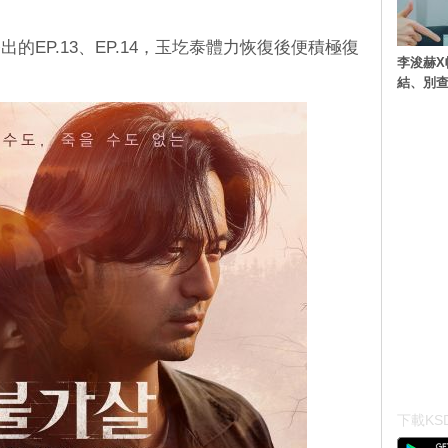
的EP.13、EP.14，玉圪泰體力恢復後便積極復
李浚赫X
。
結、別
下載KSD