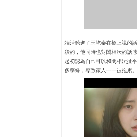
端活聽進了玉圪泰在橋上說的
殺的，他同時也對閔相沄的話
起初認為自己可以和閔相沄扯
多孽緣，導致家人一一被拖累