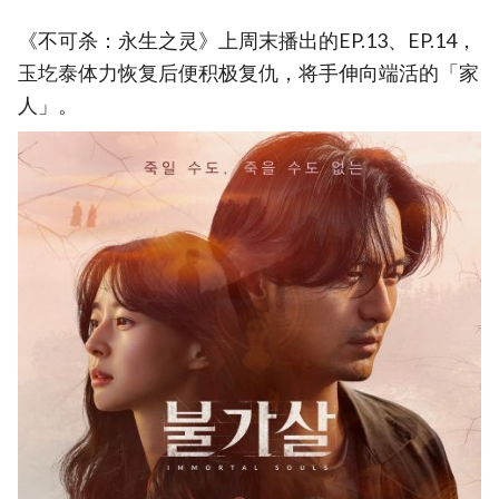
《不可杀：永生之灵》上周末播出的EP.13、EP.14，
玉圪泰体力恢复后便积极复仇，将手伸向端活的「家
人」。