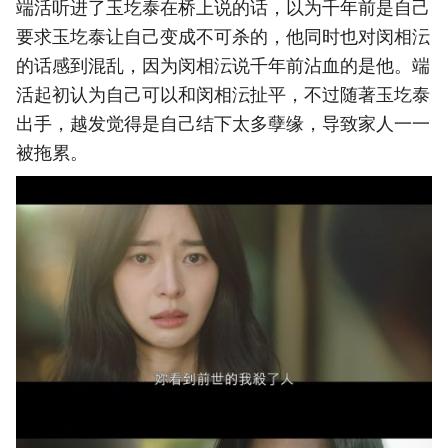
端活听进了玉圪泰在桥上说的话，以为千年前是自己
要求玉圪泰让自己变成不可杀的，他同时也对闵相沄
的话感到混乱，因为闵相沄说千年前沾血的是他。端
活起初认为自己可以和闵相沄扯平，不过随著玉圪泰
出手，越发觉得是自己结下太多孽缘，导致家人一一
被拖累。