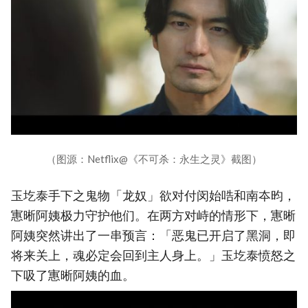
（图源：Netflix@《不可杀：永生之灵》截图）
玉圪泰手下之鬼物「龙奴」欲对付闵始哠和南夲昀，
寭晰阿姨极力守护他们。在两方对峙的情形下，寭晰
阿姨突然讲出了一串预言：「恶鬼已开启了黑洞，即
将来关上，魂必定会回到主人身上。」玉圪泰愤怒之
下吸了寭晰阿姨的血。