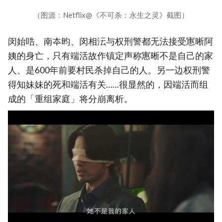
（图源：Netflix@《不可杀：永生之灵》截图）
闵始哠、南夲昀、闵相沄与权刑警都无法接受寭晰阿
姨的身亡，只有端活故作镇定声称寭晰不是自己的家
人、是600年前要村民杀掉自己的人。另一边权刑警
得知妹妹的死和端活有关……很显然的，因端活而组
成的「重组家庭」将分崩离析。