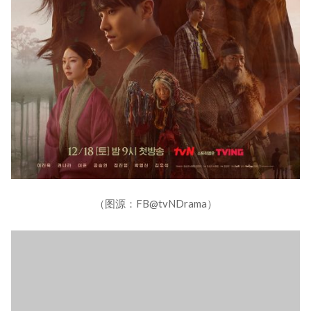
（图源：FB@tvNDrama）