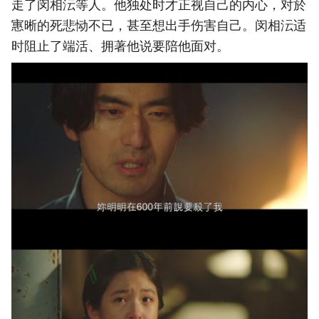
走了闵相沄等人。他独处时才正视自己的内心，对於
寭晰的死悲恸不已，甚至想出手伤害自己。闵相沄适
时阻止了端活、拥著他说要陪他面对。