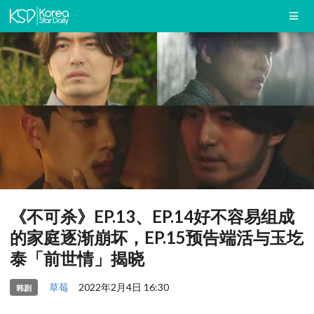
《不可杀》EP.13、EP.14好不容易组成
的家庭逐渐崩坏，EP.15预告端活与玉圪
泰「前世情」揭晓
草莓
2022年2月4日 16:30
韩剧