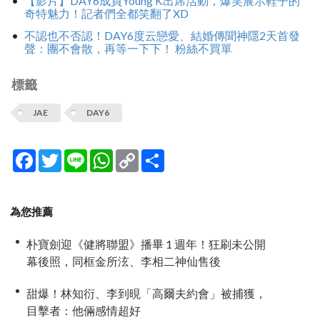
【影片】DAY6成員Young K出席活動，爆笑展示鞋子的
奇特魅力！記者們全都笑翻了XD
不認也不否認！DAY6度云戀愛、結婚傳聞神隱2天首發
聲：團不會散，再等一下下！ 粉絲不買單
標籤
JAE
DAY6
Facebook
Twitter
Line
WhatsApp
Copy
分
Link
享
為您推薦
朴寶劍迎《健將聯盟》播畢 1 週年！狂刷未公開
幕後照，同框金所泫、李相二神仙售後
甜爆！林知衍、李到晛「高爾夫約會」被捕獲，
目擊者：他倆感情超好