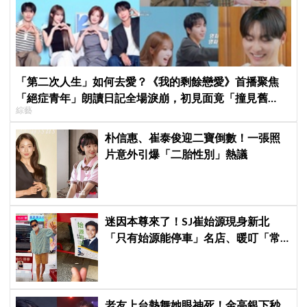
「第二次人生」如何去愛？《我的剩餘戀愛》首播聚焦
「絕症青年」朗讀日記全場淚崩，初見面竟「撞見舊
綜藝
識」！
朴信惠、崔泰俊迎二寶倒數！一張照
片意外引爆「二胎性別」熱議
迷因本尊來了！SJ崔始源現身新北
「只有始源能停車」名店、暖叮「常
幫我換照片」，店家尖叫合照網笑
翻：這輩子不能脫粉了
老友上台熱舞她眼神死！金高銀下秒