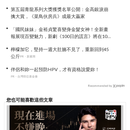
第五屆青龍系列大獎獲獎名單公開：金高銀淚崩
擒大賞，《菜鳥伙房兵》成最大贏家
「國民妹妹」金裕貞驚喜變身金髮女神！全新畫
報展現百變魅力，新劇《100日的謊言》將在10月
首播
檸檬加它，堅持一週大肚腩不見了，重新回到45
公斤
PR・新素簡
伴侶和妳一起預防HPV，才有資格說愛妳！
PR・台灣癌症基金會
Recommended by
您也可能喜歡這些文章