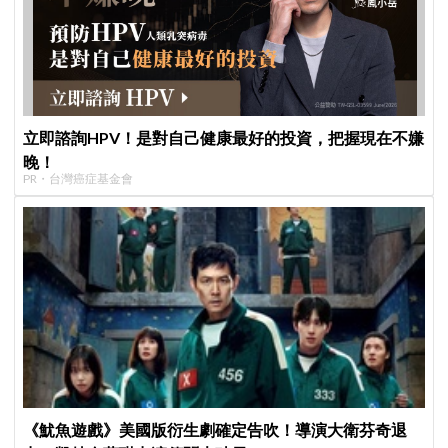
立即諮詢HPV！是對自己健康最好的投資，把握現在不嫌
晚！
PR・台灣癌症基金會
《魷魚遊戲》美國版衍生劇確定告吹！導演大衛芬奇退