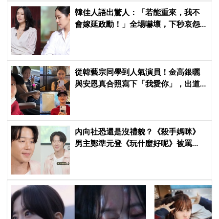
韓佳人語出驚人：「若能重來，我不
會嫁延政勳！」全場嚇壞，下秒哀怨
曝真實原因笑翻
從韓藝宗同學到人氣演員！金高銀曬
與安恩真合照寫下「我愛你」，出道
前結下的10年友情至今依舊深厚
內向社恐還是沒禮貌？《殺手媽咪》
男主鄭準元登《玩什麼好呢》被罵
爆，劉在錫、孔曉振狂救場也帶不動