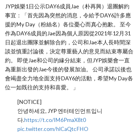
JYP娛樂1日公示DAY6成員Jae（朴再興）退團解約
事宜：「首先因為突然的消息，令給予DAY6許多應
援的My Day（粉絲名）各位憂心而真心抱歉。 至今
作為DAY6成員的Jae因為個人原因從2021年12月31
日起退出團隊並解除合約，公司和Jae本人長時間深
談並慎重討論後，決定尊重藝人的意見而結束專屬合
約。 即使Jae和公司的緣分結束，但JYP娛樂會一直
為重新出發的Jae今後的發展加油。 公司承諾以後也
會竭盡全力地全面支持DAY6的活動，希望My Day各
位一如既往的支持和喜愛。 」
[NOTICE]
안녕하세요, JYP 엔터테인먼트입니
다.
https://t.co/lM6PmaX8t0
pic.twitter.com/hlCaQtcFHO