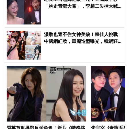
「抱走青龍大賞」，李相二失控大喊
「呀！」真情流露網笑翻
濃妝也遮不住女神美貌！韓佳人挑戰
中國網紅妝，華麗造型曝光，韓網狂
讚：臉比妝還亮眼、太漂亮了
秀英首度挑戰反派角色！新片《特務搞
朱宇宰《青龍系列