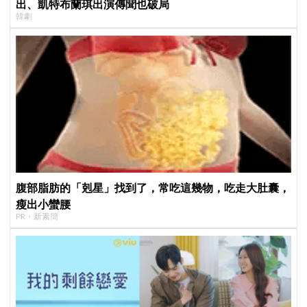
出、凱特布蘭琪出演傳聞也破局
韓劇
腹部脂肪的「剋星」找到了，常吃這幾物，吃走大肚囊，
瘦出小蠻腰
PR・新素簡