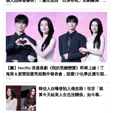
個人品牌聲譽榜」！魔性迷因「巨濟呀吼」全網瘋傳、逆
明星
襲Melon第一
【圖】Netflix 浪漫喜劇《我的荒糖戀愛》即將上線！丁
海寅＆賀營甜蜜亮相製作發表會，甜蜜CP化學反應引期
韓劇
待
韓佳人自曝曾陷入倦怠期！坦言「就
算今天結束人生也沒關係」如今靠
YouTube重拾生活樂趣