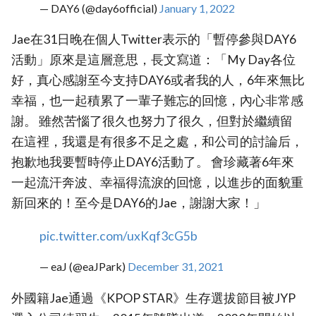
— DAY6 (@day6official)
January 1, 2022
Jae在31日晚在個人Twitter表示的「暫停參與DAY6
活動」原來是這層意思，長文寫道：「My Day各位
好，真心感謝至今支持DAY6或者我的人，6年來無比
幸福，也一起積累了一輩子難忘的回憶，內心非常感
謝。 雖然苦惱了很久也努力了很久，但對於繼續留
在這裡，我還是有很多不足之處，和公司的討論后，
抱歉地我要暫時停止DAY6活動了。 會珍藏著6年來
一起流汗奔波、幸福得流淚的回憶，以進步的面貌重
新回來的！至今是DAY6的Jae，謝謝大家！」
pic.twitter.com/uxKqf3cG5b
— eaJ (@eaJPark)
December 31, 2021
外國籍Jae通過《KPOP STAR》生存選拔節目被JYP