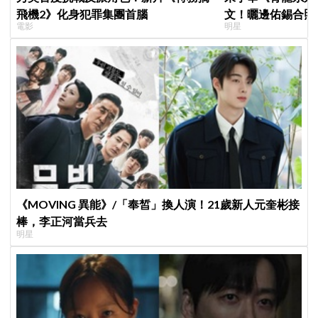
飛機2》化身犯罪集團首腦
文！曬邊佑錫合照
電影
明星
一起站上頒獎舞台
《MOVING 異能》/「奉皙」換人演！21歲新人元奎彬接
棒，李正河當兵去
明星