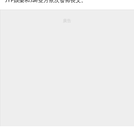
JYP娛樂和Jae雙方依次發佈長文。
廣告