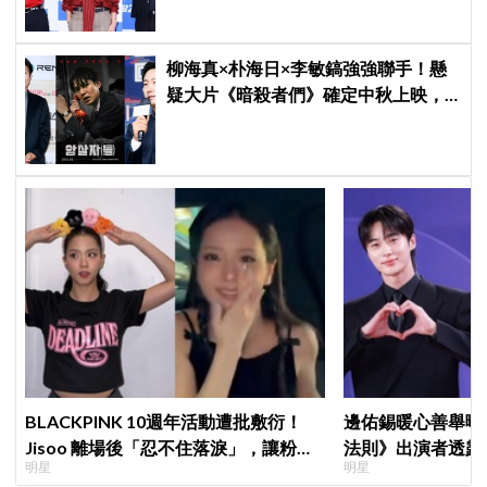
柳海真×朴海日×李敏鎬強強聯手！懸
疑大片《暗殺者們》確定中秋上映，
還原1974韓第一夫人暗殺疑雲
BLACKPINK 10週年活動遭批敷衍！
邊佑錫暖心善舉曝
Jisoo 離場後「忍不住落淚」，讓粉絲
法則》出演者透露
明星
明星
看了好心疼
患者順利完成治療