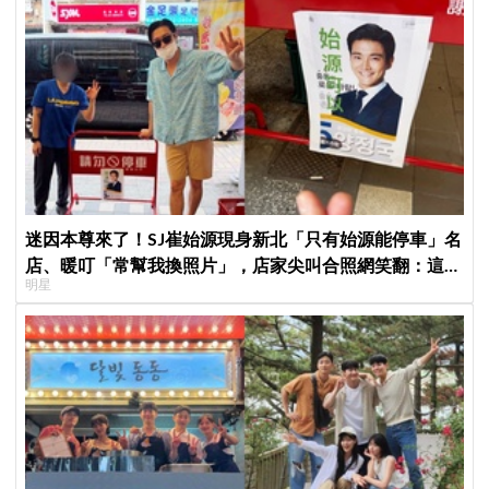
迷因本尊來了！SJ崔始源現身新北「只有始源能停車」名
店、暖叮「常幫我換照片」，店家尖叫合照網笑翻：這輩
明星
子不能脫粉了