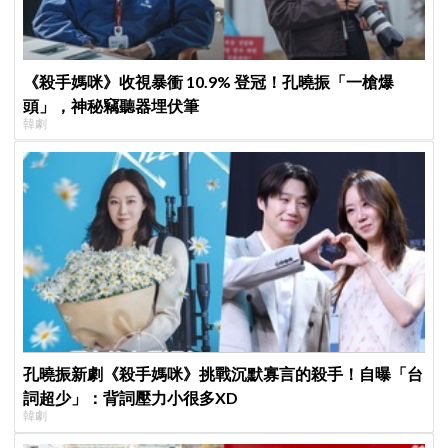
《殺手媽咪》收視暴衝 10.9% 登冠！孔曉振「一槍爆
頭」，神秘竊聽器埋伏筆
韓劇
孔曉振新劇《殺手媽咪》挑戰沉默寡言的殺手！自曝「台
詞超少」：背詞壓力小很多XD
韓劇