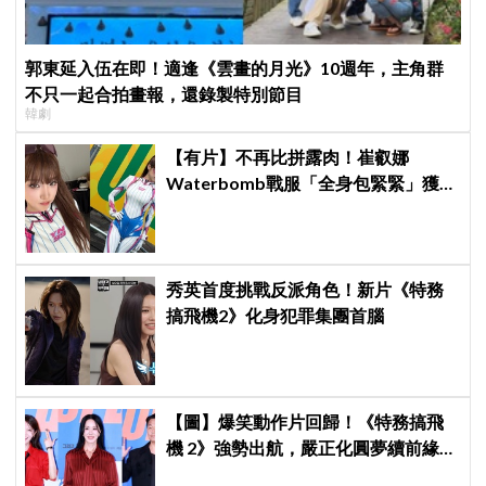
郭東延入伍在即！適逢《雲畫的月光》10週年，主角群
不只一起合拍畫報，還錄製特別節目
韓劇
【有片】不再比拼露肉！崔叡娜
Waterbomb戰服「全身包緊緊」獲好
評，逆向操作炸翻全場：根本福音戰
士
秀英首度挑戰反派角色！新片《特務
搞飛機2》化身犯罪集團首腦
【圖】爆笑動作片回歸！《特務搞飛
機 2》強勢出航，嚴正化圓夢續前緣、
秀英首次挑戰黑化反派