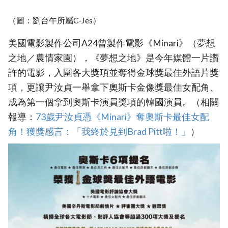
（圖：劉台午所屬C-Jes）
美國電影製作公司A24曾製作電影《Minari》（夢想
之地／農情家園），《夢想之地》是今年媒體一片讚
許的電影，入圍各大獎項並奪得金球獎最佳外語片獎
項，更讓尹汝貞一舉拿下奧斯卡金像獎最佳女配角、
成為第一個拿到奧斯卡演員獎項的韓國演員。（相關
報導：
‎73歲尹汝貞憑《Minari》奪奧斯卡最佳女配
角！獲獎感言：「我終於見到Brad Pitt啦！」‎
）