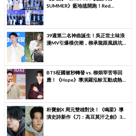
SUMMER》藍地毯開跑！Red
Velvet、Stray Kids、ATEEZ、RIIZE
等愛豆登場
39週第二名神曲誕生！吳正世土味浪
漫MV引爆模仿潮，柳承龍跟風跳坑：
中毒了
BTS柾國被秒轉發 vs. 柳炳宰苦等回
應！《Hope》導演羅泓軫互動成熱門
話題
朴寶劍X 周元雙雄對決！《鳴梁》導
演史詩新作《刀：高豆莫汗之劍》3月
3日開機，男神化身「失憶奴隸」挑戰
高劍鬥！