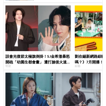
誤會光復節太極旗倒掛！SJ金希澈暴怒
劉在錫新網路綜藝
開砲「幼園生都會畫」 遭打臉後火速道
嗎？》7月開播！
明星
綜藝
歉：是我蠢
敬浩同行展開美食