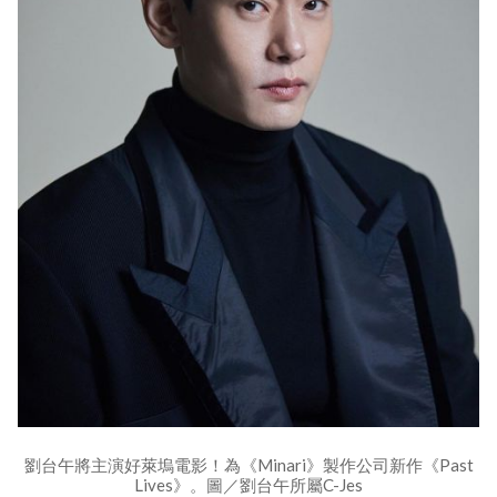
劉台午將主演好萊塢電影！為《Minari》製作公司新作《Past
Lives》。圖／劉台午所屬C-Jes