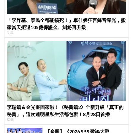
「李昇基、泰民全都能搞死！」車佳媛狂言錄音曝光，搬
家當天拒退105億保證金、糾紛再升級
明星
李瑞鎮＆金光奎回來啦！《秘書鎮2》全新升級「真正的
秘書」，這次連明星私生活都包辦！8月28日首播
綜藝
【多圖】《2026 SBS 歌謠大戰