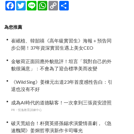
Facebook
Twitter
Line
WhatsApp
Copy
分
Link
享
為您推薦
崔岷植、韓韶禧《高年級實習生》海報＋預告同
步公開！37年資深實習生遇上美女CEO
金敏荷正面回應外貌批評！坦言「我對自己的外
貌很滿意」：不會為了迎合標準美而改變
《Wild Sing》姜棟元出道23年首度感性告白：引
退也沒有不好
成為AI時代的道德駭客！一次拿到三張資安證照
PR・恆逸教育訓練中心
破天荒組合！朴寶英搭孫錫求演愛情喜劇，《急
速醜聞》姜炯哲導演新作卡司曝光