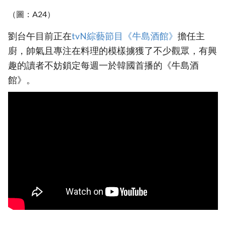
（圖：A24）
劉台午目前正在
tvN綜藝節目《牛島酒館》
擔任主
廚，帥氣且專注在料理的模樣擄獲了不少觀眾，有興
趣的讀者不妨鎖定每週一於韓國首播的《牛島酒
館》。