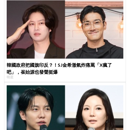
韓國政府把國旗印反？！SJ金希澈氣炸痛罵「X瘋了
吧」，崔始源也發聲挺爆
明星