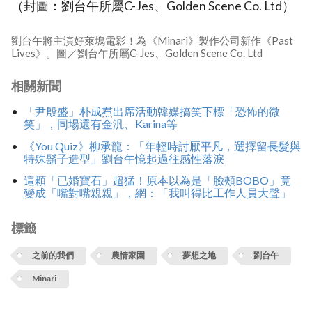
（封圖：劉台午所屬C-Jes、Golden Scene Co. Ltd）
劉台午將主演好萊塢電影！為《Minari》製作公司新作《Past
Lives》。圖／劉台午所屬C-Jes、Golden Scene Co. Ltd
相關新聞
「尹殷盛」朴成焄出席活動韓媒搞笑下標「恐怖的微
笑」，同場還有金汎、Karina等
《You Quiz》柳承龍：「年輕時討厭平凡，選擇留長髮與
特殊鬍子造型」劉台午憶起過往感性落淚
這顆「已婚寶石」超猛！原本以為是「臉頰BOBO」竟
變成「嘴對嘴親親」，網：「我叫得比工作人員大聲」
標籤
之前的我們
農情家園
夢想之地
劉台午
Minari