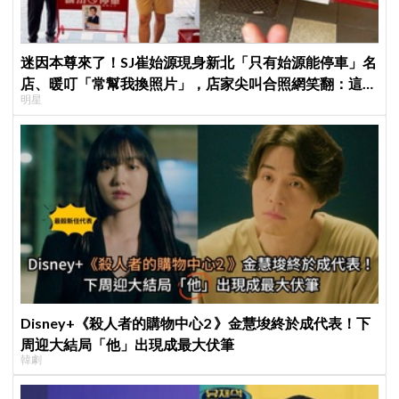
迷因本尊來了！SJ崔始源現身新北「只有始源能停車」名
店、暖叮「常幫我換照片」，店家尖叫合照網笑翻：這輩
明星
子不能脫粉了
Disney+《殺人者的購物中心2 》金慧埈終於成代表！下
周迎大結局「他」出現成最大伏筆
韓劇