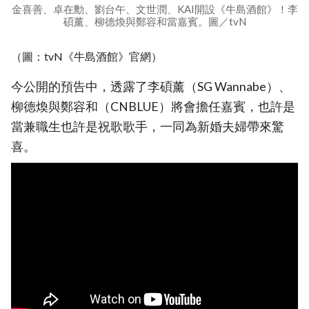
金喜善、卓在勳、劉台午、文世潤、KAI開設《牛島酒館》！李
碩薰、柳德煥與鄭容和當嘉賓。圖／tvN
（圖：tvN《牛島酒館》官網）
今公開的預告中，透露了李碩薰（SG Wannabe）、
柳德煥與鄭容和（CNBLUE）將會擔任嘉賓，也許是
當兼職生也許是祝歌歌手，一同為新婚夫婦帶來驚
喜。