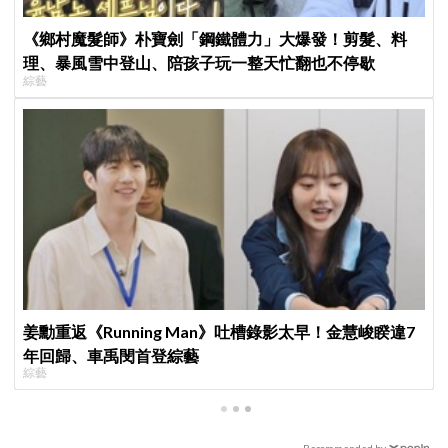
《鄉村魔髮師》朴寶劍「鋼鐵體力」大爆發！剪髮、料
理、暴風雪中登山、陪孩子玩一整天忙翻也不停歇
綜藝
姜勳重返《Running Man》吐槽錄影太早！金慧峻睽違7
年回歸、車禹閔首登綜藝
綜藝