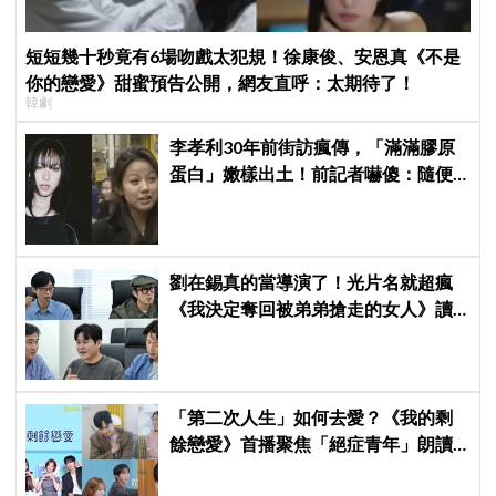
短短幾十秒竟有6場吻戲太犯規！徐康俊、安恩真《不是
你的戀愛》甜蜜預告公開，網友直呼：太期待了！
韓劇
李孝利30年前街訪瘋傳，「滿滿膠原
蛋白」嫩樣出土！前記者嚇傻：隨便
選到傳奇
劉在錫真的當導演了！光片名就超瘋
《我決定奪回被弟弟搶走的女人》讀
本現場笑翻曝光
「第二次人生」如何去愛？《我的剩
餘戀愛》首播聚焦「絕症青年」朗讀
日記全場淚崩，初見面竟「撞見舊