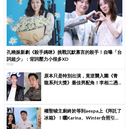
孔曉振新劇《殺手媽咪》挑戰沉默寡言的殺手！自曝「台
詞超少」：背詞壓力小很多XD
韓劇
原本只是特別出演，竟逆襲入圍《青
龍系列大獎》最佳男配角！李相二憑
《菜鳥伙房兵》黃錫浩寫下「最強特
別出演」傳奇
權聖晙主廚終於等到aespa上《拜託了
冰箱》！曬Karina、Winter合照引爆
熱議