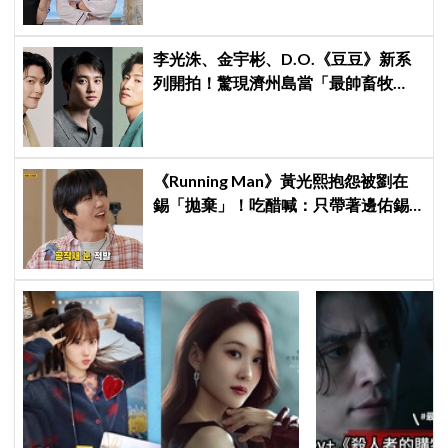
李光洙、金宇彬、D.O.《豆豆》新系
列開拍！驚現濟州島當「最帥畜牧
工」，人氣YTR文尚勳驚喜加盟
《Running Man》黃光熙抱怨被劉在
錫「拋棄」！吃醋喊：只帶著邊佑錫
到處跑