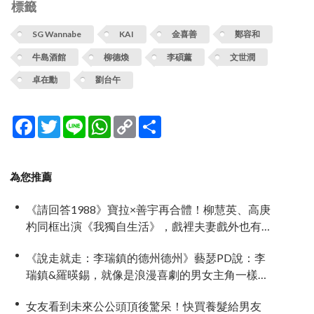
標籤
SG Wannabe
KAI
金喜善
鄭容和
牛島酒館
柳德煥
李碩薰
文世潤
卓在勳
劉台午
Facebook
Twitter
Line
WhatsApp
Copy
分
Link
享
為您推薦
《請回答1988》寶拉×善宇再合體！柳慧英、高庚
杓同框出演《我獨自生活》，戲裡夫妻戲外也有
特別緣分
《說走就走：李瑞鎮的德州德州》藝瑟PD說：李
瑞鎮&羅暎錫，就像是浪漫喜劇的男女主角一樣
XD
女友看到未來公公頭頂後驚呆！快買養髮給男友