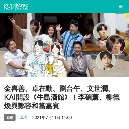
金喜善、卓在勳、劉台午、文世潤、
KAI開設《牛島酒館》！李碩薰、柳德
煥與鄭容和當嘉賓
草莓
2021年7月11日 14:00
綜藝