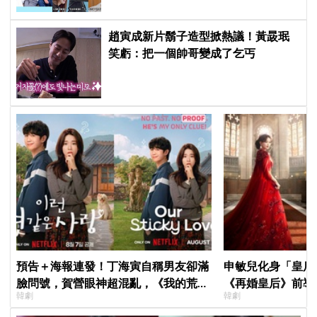
識」！
趙寅成新片鬍子造型掀熱議！黃晸珉
笑虧：把一個帥哥變成了乞丐
預告＋海報連發！丁海寅自稱男友卻滿
申敏兒化身「皇后」
臉問號，賀營眼神超混亂，《我的荒糖
《再婚皇后》前導
韓劇
韓劇
戀愛》定檔8月7日，還沒播就讓網友瘋
＋豪華主演陣容讓
猜結局