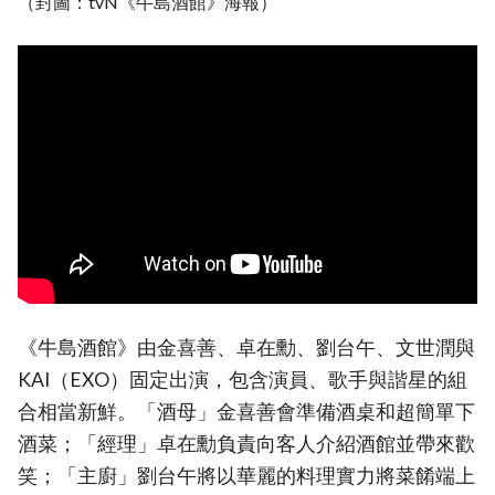
（封圖：tvN《牛島酒館》海報）
《牛島酒館》由金喜善、卓在勳、劉台午、文世潤與
KAI（EXO）固定出演，包含演員、歌手與諧星的組
合相當新鮮。「酒母」金喜善會準備酒桌和超簡單下
酒菜；「經理」卓在勳負責向客人介紹酒館並帶來歡
笑；「主廚」劉台午將以華麗的料理實力將菜餚端上