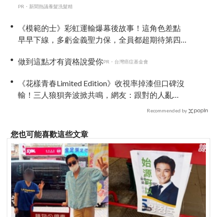
PR・新聞熱議養髮洗髮精
《模範的士》彩虹運輸爆幕後故事！這角色差點
早早下線，多虧金義聖力保，全員都超期待第四
季
做到這點才有資格說愛你
PR・台灣癌症基金會
《花樣青春Limited Edition》收視率掉漆但口碑沒
輸！三人狼狽奔波掀共鳴，網友：跟對的人亂
走，本身就是最好看的風景
Recommended by
您也可能喜歡這些文章