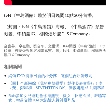
tvN《牛島酒館》將於明日晚間10點30分首播。
（封圖：tvN《牛島酒館》海報、《牛島酒館》預告
截圖、李碩薰IG、柳德煥所屬CL&Company）
金喜善、卓在勳、劉台午、文世潤、KAI開設《牛島酒館》！李
碩薰、柳德煥與鄭容和當嘉賓。圖／tvN、李碩薰IG、柳德煥所
屬CL&Company
相關新聞
網傳 EXO 將推出新的小分隊！這個組合呼聲最高
【圖】全新戀綜《我的剩餘戀愛》製作發表會舉行！李
世榮、鄭容和、SEVENTEEN DK、崔叡娜組成主持陣容
Rain參加女兒運動會慘遭無視！愛女「反應冷淡」狂嗑零
食，轉身合體 KAI 大跳雙人舞帥度炸裂