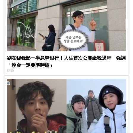
劉在錫錄影一半急奔銀行！人生首次公開繳稅過程 強調
「稅金一定要準時繳」
綜藝