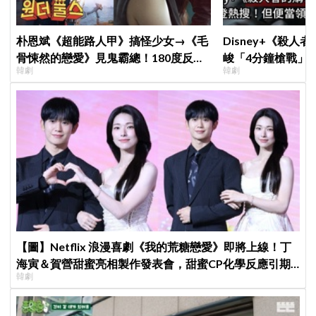
朴恩斌《超能路人甲》搞怪少女→《毛
Disney+《殺人
骨悚然的戀愛》見鬼霸總！180度反差
峻「4分鐘槍戰」
韓劇
韓劇
演技獲讚「信看演員」
完兩大主角全掛了
【圖】Netflix 浪漫喜劇《我的荒糖戀愛》即將上線！丁
海寅＆賀營甜蜜亮相製作發表會，甜蜜CP化學反應引期
韓劇
待