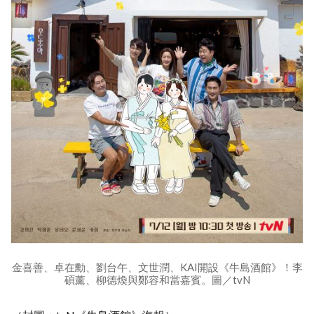
金喜善、卓在勳、劉台午、文世潤、KAI開設《牛島酒館》！李
碩薰、柳德煥與鄭容和當嘉賓。圖／tvN