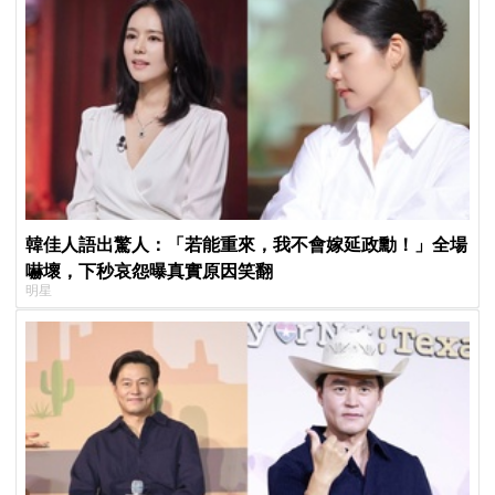
韓佳人語出驚人：「若能重來，我不會嫁延政勳！」全場
嚇壞，下秒哀怨曝真實原因笑翻
明星