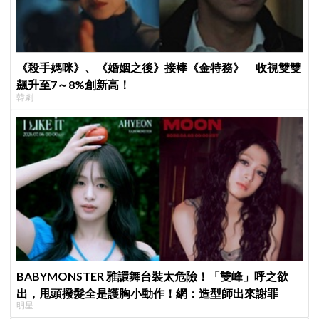
《殺手媽咪》、《婚姻之後》接棒《金特務》 收視雙雙
飆升至7～8%創新高！
韓劇
BABYMONSTER 雅譞舞台裝太危險！「雙峰」呼之欲
出，甩頭撥髮全是護胸小動作！網：造型師出來謝罪
明星