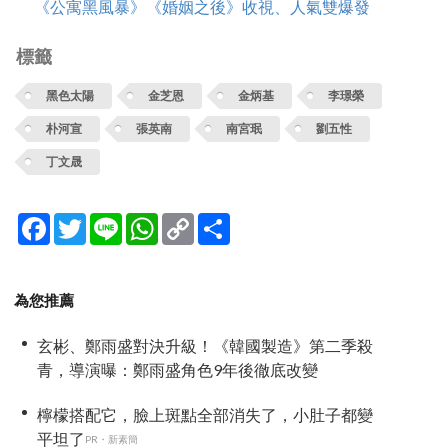
《公寓黑風暴》《婚姻之後》收視、人氣雙爆發
標籤
黑色太陽
金芝恩
金炳基
李璟榮
朴河宣
張英南
南宮珉
劉五性
丁文晟
Facebook
Twitter
Line
WhatsApp
Copy
分
Link
享
為您推薦
玄彬、鄭雨盛對決升級！《韓國製造》第二季殺
青，導演曝：鄭雨盛角色9年後徹底改變
檸檬搭配它，臉上斑點全部消失了，小肚子都變
平坦了
PR・新素簡