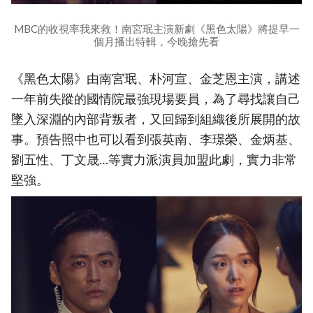
MBC的收視率我來救！南宮珉主演新劇《黑色太陽》將提早一
個月播出特輯，今晚搶先看
《黑色太陽》由南宮珉、朴河宣、金芝恩主演，講述
一年前失蹤的國情院最強現場要員，為了尋找讓自己
墜入深淵的內部背叛者，又回歸到組織後所展開的故
事。預告照中也可以看到張英南、李璟榮、金炳基、
劉五性、丁文晟…等實力派演員加盟此劇，實力非常
堅強。