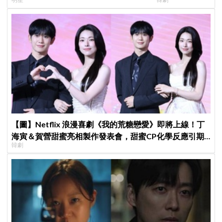
「呀！」真情流露網笑翻
後？
【圖】Netflix 浪漫喜劇《我的荒糖戀愛》即將上線！丁
海寅＆賀營甜蜜亮相製作發表會，甜蜜CP化學反應引期
韓劇
待