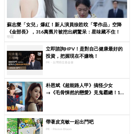
蘇志燮「女兒」爆紅！新人演員徐貹旼「零作品」空降
《金部長》，316萬舊片被挖出網驚呆：星味藏不住！
明星
立即諮詢HPV！是對自己健康最好的
投資，把握現在不嫌晚！
PR・台灣癌症基金會
朴恩斌《超能路人甲》搞怪少女
→《毛骨悚然的戀愛》見鬼霸總！180
度反差演技獲讚「信看演員」
帶著皮克敏一起出門吧
PR・Pikmin Bloom