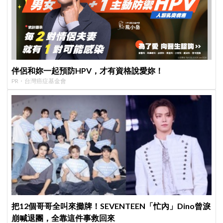
伴侶和妳一起預防HPV，才有資格說愛妳！
PR・台灣癌症基金會
把12個哥哥全叫來攤牌！SEVENTEEN「忙內」Dino曾淚
崩喊退團，全靠這件事救回來