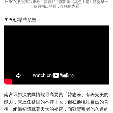
MBC的收視率我來救！南宮珉主演新劇《黑色太陽》將提早一
個月播出特輯，今晚搶先看
▼90秒精華預告：
南宮珉飾演的國情院最高要員「韓志赫」有著完美的
能力，未達任務目的不擇手段，但在他犧牲自己的背
後，組織卻隱藏著天大的祕密，面對背叛者他久違的