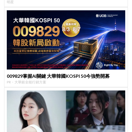
明星
009829掌握AI關鍵 大華韓國KOSPI 50今強勢開募
PR・大華銀全能行銷方案