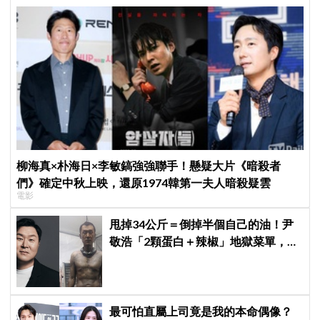
柳海真×朴海日×李敏鎬強強聯手！懸疑大片《暗殺者
們》確定中秋上映，還原1974韓第一夫人暗殺疑雲
電影
甩掉34公斤＝倒掉半個自己的油！尹
敬浩「2顆蛋白＋辣椒」地獄菜單，你
敢抄嗎？
最可怕直屬上司竟是我的本命偶像？