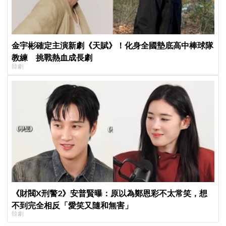
金宇彬確定主演新劇《天賦》！化身全國墊底高中棒球隊
教練 挑戰熱血成長劇
韓劇
《財閥X刑警2》安普賢曝：原以為鄭恩彩不太常笑，想
不到完全相反「愛笑又隨和無害」
韓劇