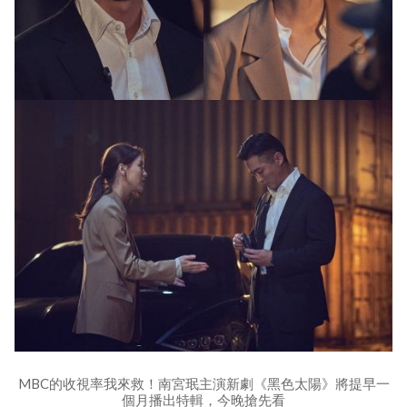
MBC的收視率我來救！南宮珉主演新劇《黑色太陽》將提早一
個月播出特輯，今晚搶先看