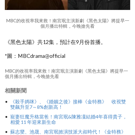
MBC的收視率我來救！南宮珉主演新劇《黑色太陽》將提早一
個月播出特輯，今晚搶先看
《黑色太陽》共12集，預計在9月份首播。
*圖：MBCdrama@official
MBC的收視率我來救！南宮珉主演新劇《黑色太陽》將提早一
個月播出特輯，今晚搶先看
相關新聞
《殺手媽咪》、《婚姻之後》接棒《金特務》 收視雙
雙飆升至7～8%創新高！
寵妻狂魔升格當爸！南宮珉&陳雅凜結婚4年喜得貴子，
相愛 11 年迎來新生命
蘇志燮、池晟、南宮珉掀演技派大叔時代！《金特務》