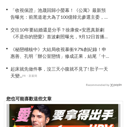
「收視保證」池晟回歸小螢幕！《公寓》最新預
告曝光：前黑道老大為了100億韓元參選主委，反
差魅力讓人超期待
交往10年要結婚還是分手？徐康俊×安恩真新劇
《不是你的戀愛》首波劇照曝光，9月12日首播引
期待
《秘戀稽核中》大結局收視暴衝9.7%創紀錄！申
惠善、孔明「辦公室戀情」修成正果，結尾「十
指緊扣」甜到蛀牙
起床就先做件事，沒三天小腹就不見了! 肚子一天
天變...
PR・新素簡
Recommended by
您也可能喜歡這些文章