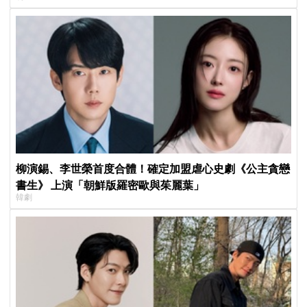
柳演錫、李世榮首度合體！確定加盟虐心史劇《公主貪戀
書生》 上演「朝鮮版羅密歐與茱麗葉」
韓劇