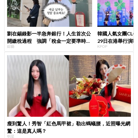
劉在錫錄影一半急奔銀行！人生首次公
韓國人氣女團CLC出
開繳稅過程 強調「稅金一定要準時
29日在港舉行演唱
綜藝
KPOP
繳」
瘦到驚人！秀智「紅色馬甲裙」勒出螞蟻腰，近照曝光網
驚：這是真人嗎？
明星