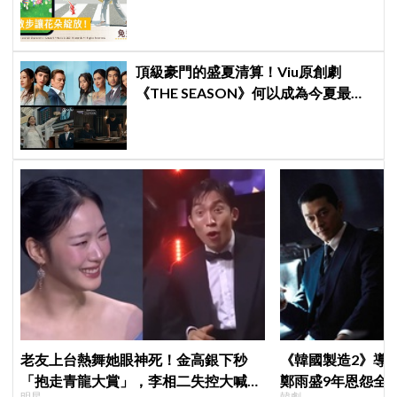
頂級豪門的盛夏清算！Viu原創劇
《THE SEASON》何以成為今夏最不
容錯過的華麗復仇爽劇？
老友上台熱舞她眼神死！金高銀下秒
《韓國製造2》導
「抱走青龍大賞」，李相二失控大喊
鄭雨盛9年恩怨全
明星
韓劇