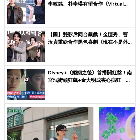
李敏鎬、朴圭瑛有望合作《Virtual
Love》，爆笑浪漫喜劇設定引期待
【圖】雙影后同台飆戲！金憓秀、曹
汝貞重磅合作黑色喜劇《現在不是外
遇的問題》發佈會，曬恩愛網紅捲驚
天祕密
Disney+《婚姻之後》首播開紅盤！南
宮珉街頭狂飆+金大明成喪心病狂 助
收視狂飆破6%