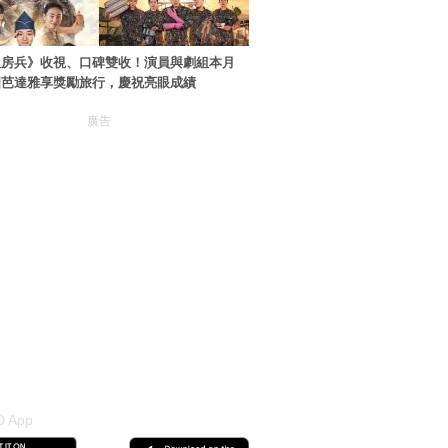
伙房兵》收視、口碑雙收！演員與劇組本月
國芭達雅享獎勵旅行，慶祝亮眼成績
廣告
 App