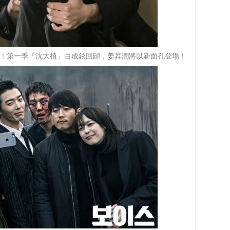
」升級！第一季「沈大植」白成鉉回歸，姜昇潤將以新面孔登場！