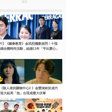
廣告
片】《鐵拳教育》金武烈攜妻放閃！十指
娥合體時尚活動，結婚11年「手比愛心」
爾
ey+《殺人者的購物中心2 》金慧埈終於成代
周迎大結局「他」出現成最大伏筆