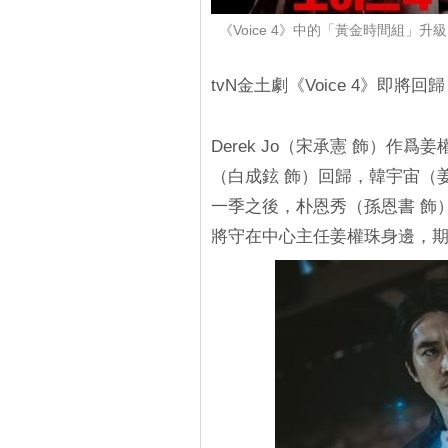
《Voice 4》中的「黃金時間組
tvN金土劇《Voice 4》即
Derek Jo（宋承憲 飾）作
（白成鉉 飾）回歸，韓宇宙（
一季之後，朴恩秀（孫恩書 飾
將守在中心主任姜權珠身邊，