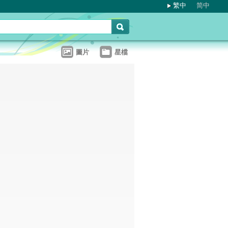
繁中
简中
圖片
星檔