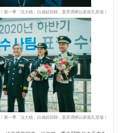
」升級！第一季「沈大植」白成鉉回歸，姜昇潤將以新面孔登場！
」升級！第一季「沈大植」白成鉉回歸，姜昇潤將以新面孔登場！