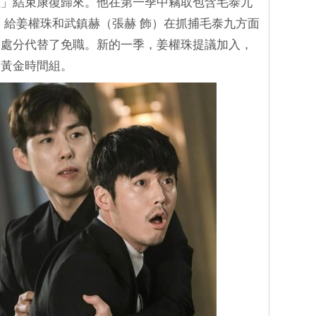
植」結束康復歸來。他在第一季中竊取包含毛泰九
，給姜權珠和武鎮赫（張赫 飾）在抓捕毛泰九方面
級處分代替了免職。新的一季，姜權珠提議加入，
了黃金時間組。