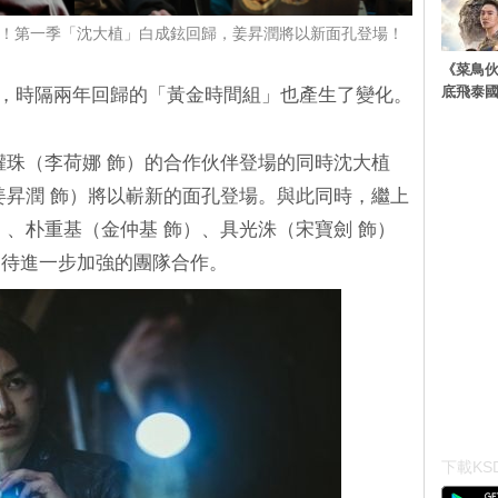
」升級！第一季「沈大植」白成鉉回歸，姜昇潤將以新面孔登場！
《菜鳥
底飛泰
將回歸，時隔兩年回歸的「黃金時間組」也產生了變化。
爲姜權珠（李荷娜 飾）的合作伙伴登場的同時沈大植
姜昇潤 飾）將以嶄新的面孔登場。與此同時，繼上
）、朴重基（金仲基 飾）、具光洙（宋寶劍 飾）
期待進一步加強的團隊合作。
下載KSD