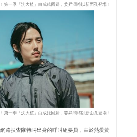
」升級！第一季「沈大植」白成鉉回歸，姜昇潤將以新面孔登場！
」升級！第一季「沈大植」白成鉉回歸，姜昇潤將以新面孔登場！
是網路搜查隊特聘出身的呼叫組要員，由於熱愛黃