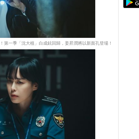
」升級！第一季「沈大植」白成鉉回歸，姜昇潤將以新面孔登場！