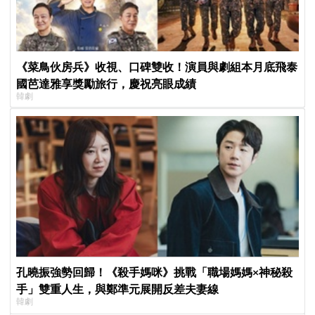
《菜鳥伙房兵》收視、口碑雙收！演員與劇組本月底飛泰
國芭達雅享獎勵旅行，慶祝亮眼成績
韓劇
孔曉振強勢回歸！《殺手媽咪》挑戰「職場媽媽×神秘殺
手」雙重人生，與鄭準元展開反差夫妻線
韓劇