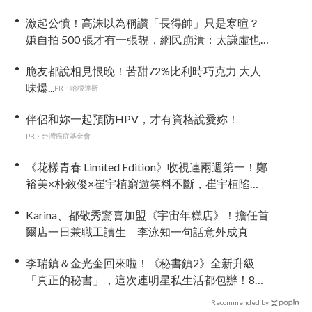
激起公憤！高洙以為稱讚「長得帥」只是寒暄？
嫌自拍 500 張才有一張靚，網民崩潰：太謙虛也
很討厭！
脆友都說相見恨晚！苦甜72%比利時巧克力 大人
味爆...
PR・哈根達斯
伴侶和妳一起預防HPV，才有資格說愛妳！
PR・台灣癌症基金會
《花樣青春 Limited Edition》收視連兩週第一！鄭
裕美×朴敘俊×崔宇植窮遊笑料不斷，崔宇植陷
「內褲危機」直喊：可以出賣靈魂
Karina、都敬秀驚喜加盟《宇宙年糕店》！擔任首
爾店一日兼職工讀生 李泳知一句話意外成真
李瑞鎮＆金光奎回來啦！《秘書鎮2》全新升級
「真正的秘書」，這次連明星私生活都包辦！8月
28日首播
Recommended by