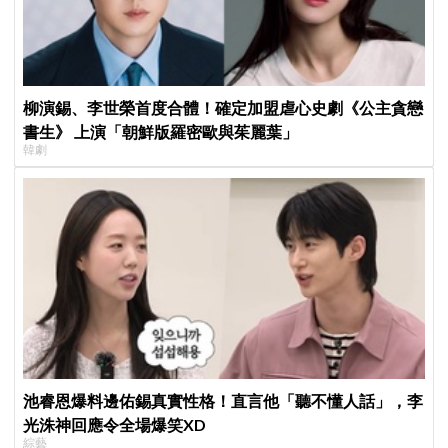
柳演錫、李世榮首度合體！確定加盟虐心史劇《公主貪戀
書生》 上演「朝鮮版羅密歐與茱麗葉」
韓劇
池睿恩爆料邊佑錫真實性格！直言他「聽不懂人話」，李
光洙神回應令全場爆笑XD
綜藝