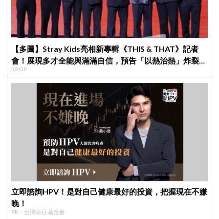
【多圖】Stray Kids亮相新專輯《THIS & THAT》記者
會！展現多才全能與滿滿自信，預告「以熱治熱」炸裂夏
KPOP
日音樂圈
立即諮詢HPV！是對自己健康最好的投資，把握現在不嫌
晚！
PR・台灣癌症基金會