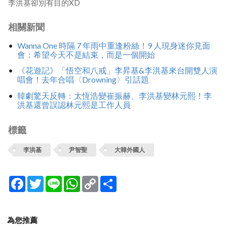
李洪基卻別有目的XD
相關新聞
Wanna One 時隔 7 年雨中重逢粉絲！9 人現身迷你見面
會：希望今天不是結束，而是一個開始
《花遊記》「悟空和八戒」李昇基&李洪基來台開雙人演
唱會！去年合唱〈Drowning〉引話題
韓劇驚天反轉：太恆浩變崔振赫、李洪基變林元熙！李
洪基還曾誤認林元熙是工作人員
標籤
李洪基
尹智聖
大韓外國人
Facebook
Twitter
Line
WhatsApp
Copy
分
Link
享
為您推薦