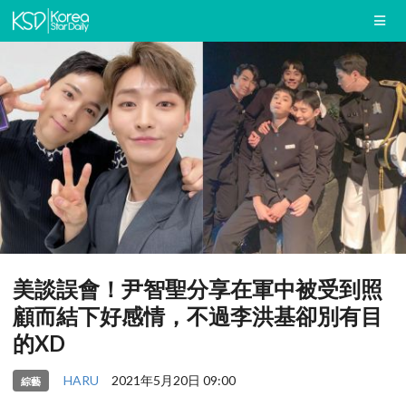
美談誤會！尹智聖分享在軍中被受到照
顧而結下好感情，不過李洪基卻別有目
的XD
HARU
2021年5月20日 09:00
綜藝