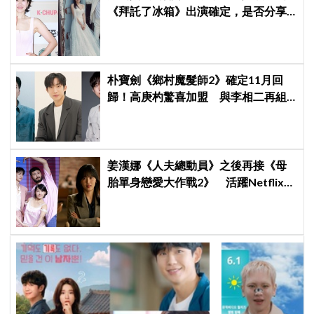
《拜託了冰箱》出演確定，是否分享
與玄彬婚後日常掀期待
朴寶劍《鄉村魔髮師2》確定11月回
歸！高庚杓驚喜加盟 與李相二再組
療癒男神陣容
姜漢娜《人夫總動員》之後再接《母
胎單身戀愛大作戰2》 活躍Netflix影
視、綜藝雙領域開花