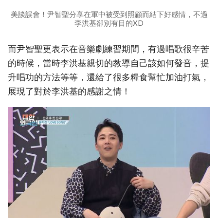
美談誤會！尹智聖分享在軍中被受到照顧而結下好感情，不過
李洪基卻別有目的XD
而尹智聖更表示在音樂劇練習期間，有過唱歌很辛苦
的時候，當時李洪基親切的教導自己該如何發音，提
升唱功的方法等等，還給了很多糧食幫忙加油打氣，
展現了對於李洪基的感謝之情！