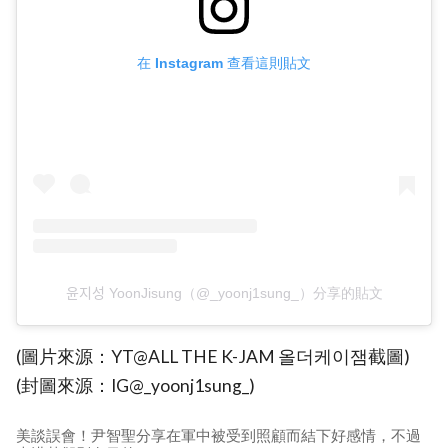
在 Instagram 查看這則貼文
윤지성 YoonJisung（@_yoonj1sung_）分享的貼文
(圖片來源：YT@ALL THE K-JAM 올더케이잼截圖)
(封圖來源：IG@_yoonj1sung_)
美談誤會！尹智聖分享在軍中被受到照顧而結下好感情，不過