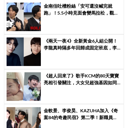
金南佶吐槽粉絲「安可還沒喊完就
跑」！5.5小時見面會變馬拉松，觀眾
崩潰：以為完場竟還有「第三部」？
《兩天一夜4》全新黃金6人組公開！
李龍真時隔多年回歸成固定班底，李
基澤也確定加入，新組合化學反應引
期待
《超人回來了》歌手KCM的80天寶寶
亮相引發關注，大女兒超強基因如同
偶像成員
金軟景、李俊昊、KAZUHA加入《奇
案84的奇趣民宿》第二季！新職員曝
光後韓網瘋狂討論，期待值爆表