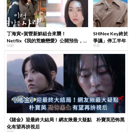
丁海寅×賀營新鮮組合來襲！
SHINee Key
Netflix《我的荒糖戀愛》公開預告，
爭議」停工半年，
韓劇
明星
「失憶檢察官×拳擊教練」展開荒唐又
輯預告、韓網評價
心動的同居戀愛
《賭金》迎最終大結局！網友揪最大疑點 朴寶英恐怖黑
化有望再拚視后
韓劇