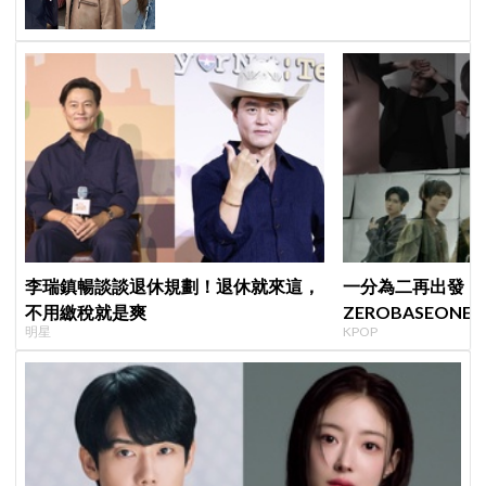
李瑞鎮暢談談退休規劃！退休就來這，
一分為二再出發！
不用繳稅就是爽
ZEROBASEONE 延
明星
KPOP
生，同門分裂「雙
擊