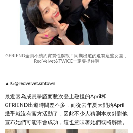
GFRIEND全員不續約實質性解散！同期出道的還有這些女團，
Red Velvet&TWICE一定要撐住啊
▲IG@redvelvet.smtown
最近因為成員爭議而數次登上熱搜的April和
GFRIEND出道時間差不多，而從去年夏天開始April
幾乎就沒有官方活動了，因此不少人猜測本次針對他
宣布她們可能不會成功，這也意味著她們或將解散。