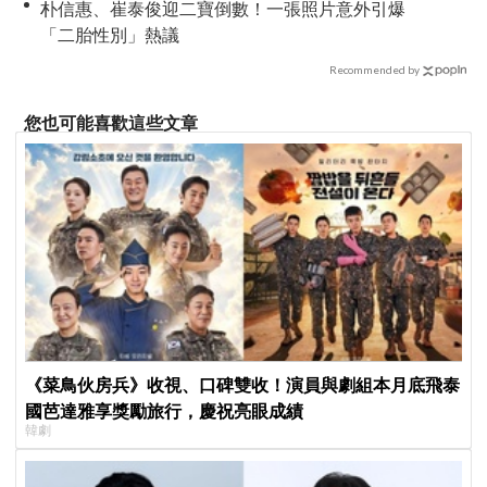
朴信惠、崔泰俊迎二寶倒數！一張照片意外引爆
「二胎性別」熱議
Recommended by
您也可能喜歡這些文章
《菜鳥伙房兵》收視、口碑雙收！演員與劇組本月底飛泰
國芭達雅享獎勵旅行，慶祝亮眼成績
韓劇