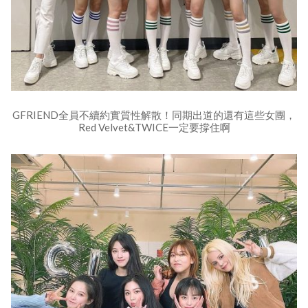
GFRIEND全員不續約實質性解散！同期出道的還有這些女團，
Red Velvet&TWICE一定要撐住啊