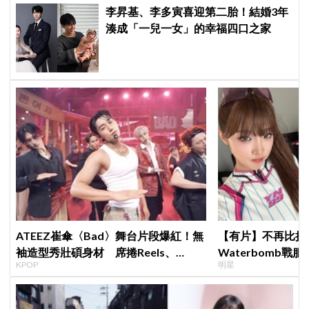
李昇基、李多寅喜迎第二胎！結婚3年
湊成「一兒一女」的幸福四口之家
ATEEZ崔傘〈Bad〉舞台片段爆紅！無
【有片】不再比拼
袖造型秀壯碩身材 席捲Reels、
Waterbomb
KPOP
明星
Shorts演算法
評，逆向操作炸翻