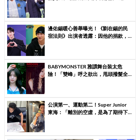
要超越第一季
邊佑錫暖心善舉曝光！《劉在錫的民
宿法則》出演者透露：因他的捐款，
兒童患者順利完成治療
BABYMONSTER 雅譞舞台裝太危
險！「雙峰」呼之欲出，甩頭撥髮全
是護胸小動作！網：造型師出來謝罪
公演第一、運動第二！Super Junior
東海：「離別的空虛，是為了期待下
次再見」