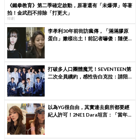
《鐵拳教育》第二季確定啟動，原著還有「未爆彈」等著
拍！金武烈不排除「打更大」
韓劇
李孝利30年前街訪瘋傳，「滿滿膠原
蛋白」嫩樣出土！前記者嚇傻：隨便
選到傳奇
打破多人口團體魔咒！SEVENTEEN第
二次全員續約，感性告白克拉：請陪
伴「TEAM SVT」見證永恆約定！
以為YG很自由，其實連去廁所都要經
紀人許可！2NE1 Dara坦言：「當年
超羨慕少女時代」