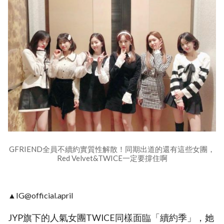
GFRIEND全員不續約實質性解散！同期出道的還有這些女團，
Red Velvet&TWICE一定要撐住啊
▲IG@official.april
JYP旗下的人氣女團TWICE同樣面臨「續約季」，她