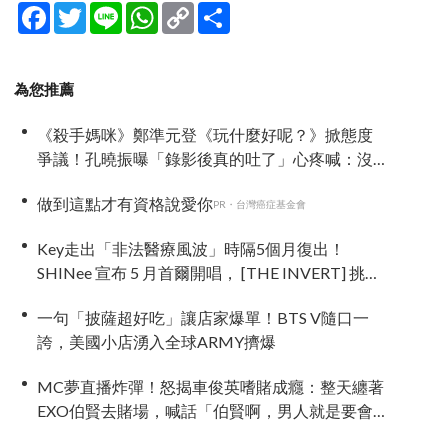
Facebook
Twitter
Line
WhatsApp
Copy
分
Link
享
為您推薦
《殺手媽咪》鄭準元登《玩什麼好呢？》掀態度
爭議！孔曉振曝「錄影後真的吐了」心疼喊：沒
能救你
做到這點才有資格說愛你
PR・台灣癌症基金會
Key走出「非法醫療風波」時隔5個月復出！
SHINee 宣布 5 月首爾開唱， [THE INVERT] 挑戰
「翻轉」視角重新出發
一句「披薩超好吃」讓店家爆單！BTS V隨口一
誇，美國小店湧入全球ARMY擠爆
MC夢直播炸彈！怒揭車俊英嗜賭成癮：整天纏著
EXO伯賢去賭場，喊話「伯賢啊，男人就是要會
賭」