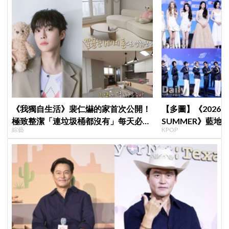
《我獨自生活》裴仁爀的家首次公開！
【多圖】《2026 S
極致整潔「連垃圾桶都沒有」每天必做
SUMMER》藍地毯
綜藝
KPOP
一件事
Velvet、Stray K
等愛豆登場