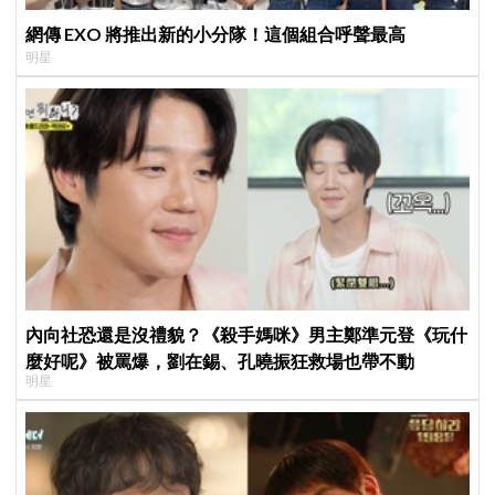
網傳 EXO 將推出新的小分隊！這個組合呼聲最高
明星
內向社恐還是沒禮貌？《殺手媽咪》男主鄭準元登《玩什
麼好呢》被罵爆，劉在錫、孔曉振狂救場也帶不動
明星