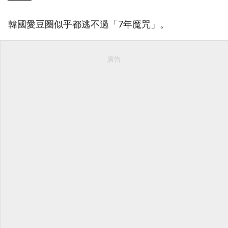
韓國愛豆圈似乎都逃不過「7年魔咒」。
廣告