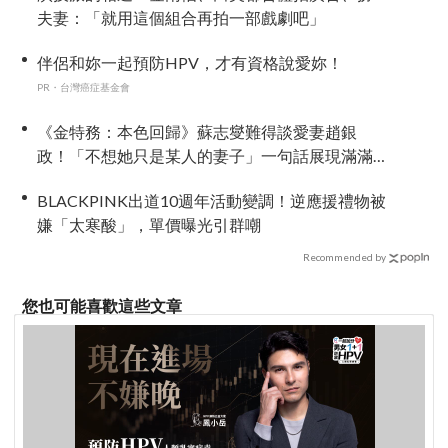
夫妻：「就用這個組合再拍一部戲劇吧」
伴侶和妳一起預防HPV，才有資格說愛妳！
PR・台灣癌症基金會
《金特務：本色回歸》蘇志燮難得談愛妻趙銀
政！「不想她只是某人的妻子」一句話展現滿滿
尊重與愛
BLACKPINK出道10週年活動變調！逆應援禮物被
嫌「太寒酸」，單價曝光引群嘲
Recommended by
您也可能喜歡這些文章