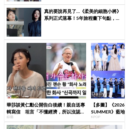
真的要說再見了…《柔美的細胞小將》
系列正式落幕！5年旅程畫下句點，金
高銀深情告白柔美：謝謝你陪我這麼
久
華莎談黃仁勳公開告白後續！親自送專
【多圖】《2026 S
輯寫信 坦言「不懂經濟，所以沒認出
SUMMER》藍地毯
綜藝
KPOP
來」
Velvet、Stray K
等愛豆登場