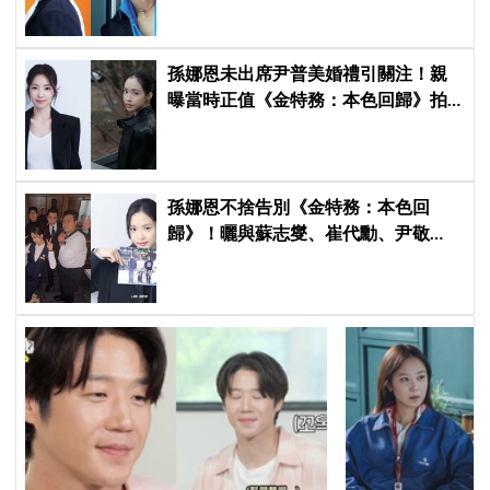
孫娜恩未出席尹普美婚禮引關注！親
曝當時正值《金特務：本色回歸》拍
攝尾聲，暖喊Apink情誼始終不變
孫娜恩不捨告別《金特務：本色回
歸》！曬與蘇志燮、崔代勳、尹敬
浩、朱相昱暖心合照，感謝劇組與粉
絲陪伴