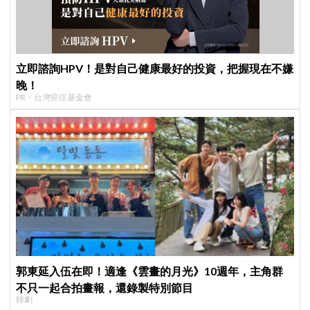
立即諮詢HPV！是對自己健康最好的投資，把握現在不嫌
晚！
PR・台灣癌症基金會
郭東延入伍在即！適逢《雲畫的月光》10週年，主角群
不只一起合拍畫報，還錄製特別節目
韓劇