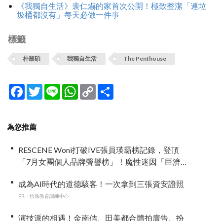
《我獨自生活》裴仁爀的家首次公開！極致整潔「連垃
圾桶都沒有」每天必做一件事
標籤
朴殷碩
我獨自生活
The Penthouse
Facebook
Twitter
Line
WhatsApp
Copy
分
Link
享
為您推薦
RESCENE Woni打破IVE張員瑛霸榜記錄，登頂
「7月女團個人品牌聲譽榜」！魔性迷因「巨濟呀
吼」全網瘋傳、逆襲Melon第一
成為AI時代的道德駭客！一次拿到三張資安證照
PR・恆逸教育訓練中心
演技派的相遇！金南佶、田美都合體拍廣告、扮