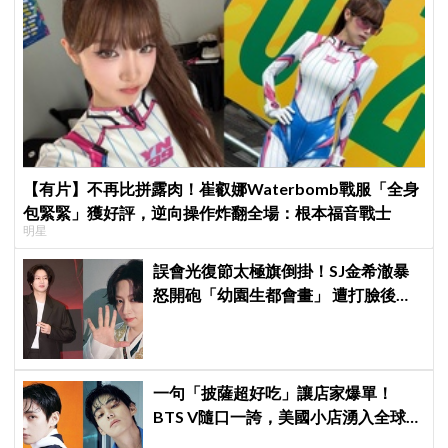
【有片】不再比拼露肉！崔叡娜Waterbomb戰服「全身
包緊緊」獲好評，逆向操作炸翻全場：根本福音戰士
明星
誤會光復節太極旗倒掛！SJ金希澈暴
怒開砲「幼園生都會畫」 遭打臉後火
速道歉：是我蠢
一句「披薩超好吃」讓店家爆單！
BTS V隨口一誇，美國小店湧入全球
ARMY擠爆