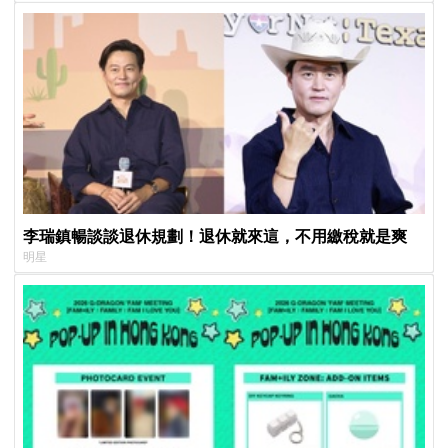
李瑞鎮暢談談退休規劃！退休就來這，不用繳稅就是爽
明星