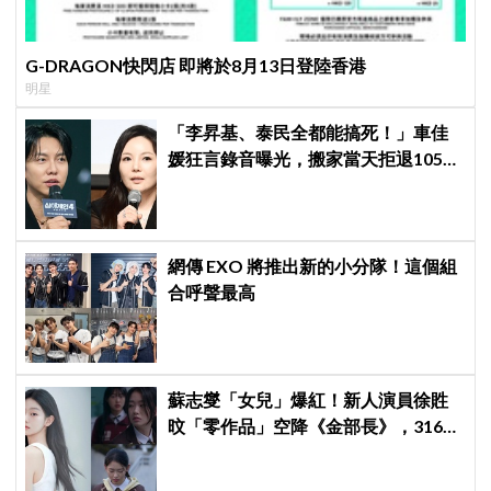
G-DRAGON快閃店 即將於8月13日登陸香港
明星
「李昇基、泰民全都能搞死！」車佳
媛狂言錄音曝光，搬家當天拒退105億
保證金、糾紛再升級
網傳 EXO 將推出新的小分隊！這個組
合呼聲最高
蘇志燮「女兒」爆紅！新人演員徐貹
旼「零作品」空降《金部長》，316萬
舊片被挖出網驚呆：星味藏不住！