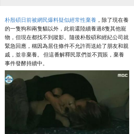
朴殷碩日前被網民爆料疑似經常性棄養
，除了現在養
的一隻狗和兩隻貓以外，此前還陸續養過8隻其他寵
物，但現在都找不到蹤影。隨後朴殷碩和經紀公司就
緊急回應，稱因為居住條件不允許而送給了朋友和親
戚，並非棄養。 但這番解釋民眾們並不買賬，棄養
事件發酵持續中。