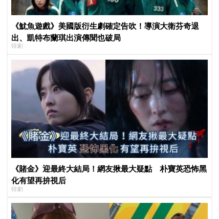
《魷魚遊戲》美國版衍生劇確定告吹！導演大衛芬奇退
出、凱特布蘭琪出演傳聞也破局
韓劇
《賭金》迎最終大結局！網友揪最大疑點 朴寶英恐怖黑
化有望再拚視后
韓劇