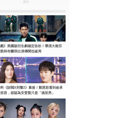
廣告
遊戲》美國版衍生劇確定告吹！導演大衛芬
、凱特布蘭琪出演傳聞也破局
料《財閥X刑警2》幕後！鄭恩彩看到俞承
住笑容，卻認為安普賢只是「搞笑男」