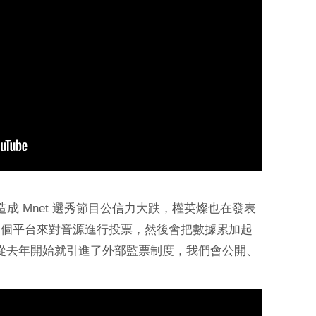
假案造成 Mnet 選秀節目公信力大跌，權英燦也在發表
兩個平台來對音源進行投票，然後會把數據累加起
t 從去年開始就引進了外部監票制度，我們會公開、