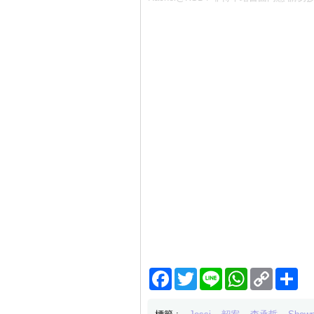
Facebook
Twitter
Line
WhatsApp
Copy
分
Link
享