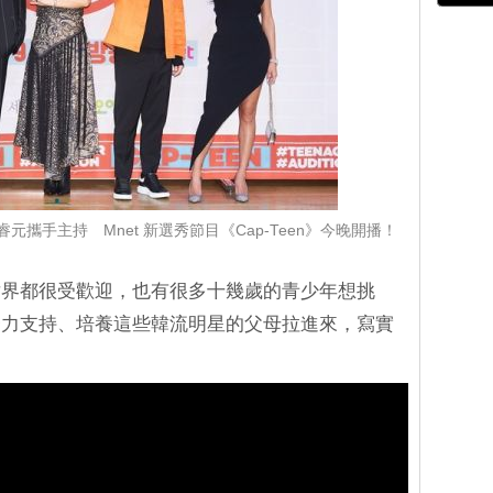
張睿元攜手主持 Mnet 新選秀節目《Cap-Teen》今晚開播！
世界都很受歡迎，也有很多十幾歲的青少年想挑
努力支持、培養這些韓流明星的父母拉進來，寫實