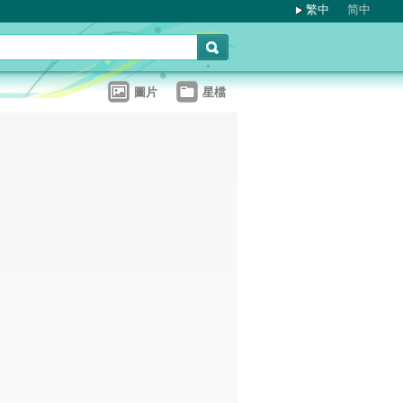
繁中
简中
圖片
星檔