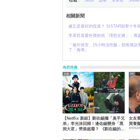
標籤 :
Jessi
韶宥
李承哲
Show
相關新聞
健忘是最好的投資？ SISTAR韶宥十
李承哲喜愛朴寶劍視「理想女婿」，透
「被叫保安、15小時沒吃飯」韶宥痛訴
了「侮辱」
為您推薦
綜藝
【Netflix 新綜】劉在錫攜「臭手兄
女友
弟」李光洙回歸！邊佑錫變身「黑
買養
新聞熱議
洞大君」劈柴超廢？ 《劉在錫的民
宿法則！》預告曝光