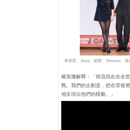
李承哲、Jessi、韶宥、Shownu、
權英燦解釋：「韓流現在在全
戰。我們的企劃是，把在背後
地呈現出他們的樣貌。」