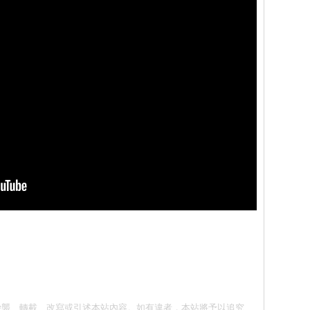
意 請勿抄襲、轉載、改寫或引述本站內容。如有違者，本站將予以追究