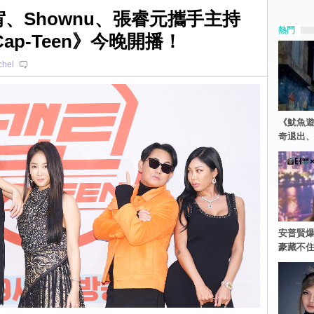
韶宥、Shownu、張睿元攜手主持
熱門
Cap-Teen》今晚開播！
hel
《魷魚
奇退出
安普賢爆
豪藏不