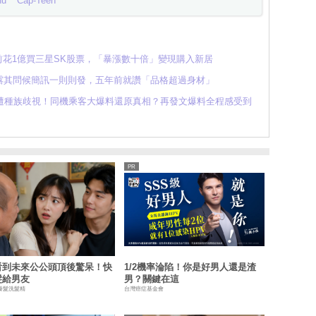
nu
Cap-Teen
年前花1億買三星SK股票，「暴漲數十倍」變現購入新居
露其問候簡訊一則則發，五年前就讚「品格超過身材」
遭種族歧視！同機乘客大爆料還原真相？再發文爆料全程感受到
看到未來公公頭頂後驚呆！快
1/2機率淪陷！你是好男人還是渣
髮給男友
男？關鍵在這
養髮洗髮精
台灣癌症基金會