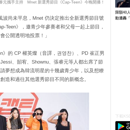
張睿元攜手主持 Mnet 新選秀節目《Cap-Teen》今晚開播！
限額40人
司和風波尚未平息，Mnet 仍決定推出全新選秀節目號
動遭轟「
p-Teen》，邀青少年參賽者和父母一起上節目，
，會公開透明地投票！」
een》的 CP 權英燦（音譯，권영찬）、PD 崔正男
ssi、韶宥、Shownu、張睿元等人都出席了節
邀請夢想成為韓流明星的十幾歲青少年，以及想瞭
，創造和過往其他選秀節目不同的新概念。
下載KSD