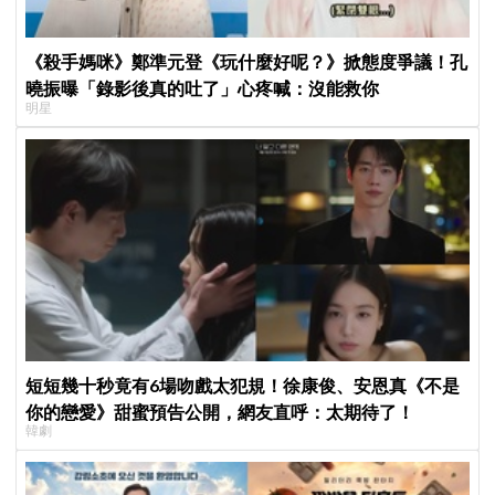
《殺手媽咪》鄭準元登《玩什麼好呢？》掀態度爭議！孔
曉振曝「錄影後真的吐了」心疼喊：沒能救你
明星
短短幾十秒竟有6場吻戲太犯規！徐康俊、安恩真《不是
你的戀愛》甜蜜預告公開，網友直呼：太期待了！
韓劇