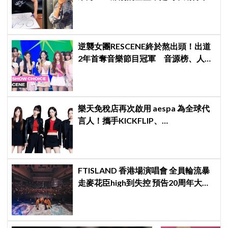
次再見」
逆襲女團RESCENE終於熬出頭！出道
2年首奪音樂節目冠軍 音源榜、人氣
雙雙爆發
樂天免稅店再次啟用 aespa 為全球代
言人！攜手KICKFLIP、
HEARTS2HEARTS完成最強 K-pop 代
言陣容
FTISLAND 香港場演唱會 全員輪流暴
走麥花臣high到失控 預告20周年大計
《FaTe》成序幕