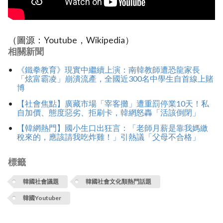
（圖源：Youtube，Wikipedia）
相關新聞
《鐵拳教育》現實中繼續上演：南韓教師遭恐龍家長
「炫富霸凌」崩潰流產，全國近300名中學生自首線上賭
博
【社會焦點】廣藏市場「宰客攤」遭重罰停業10天！私
自加價、態度惡劣、拒刷卡，韓網怒轟「活該倒閉」
【韓網熱門】國小生口出狂言：「老師月薪是靠我媽繳
稅來的，應該請我吃炸雞！」引熱議「父母不合格」
標籤
韓國社會議題
韓國社會文化類熱門話題
韓國Youtuber