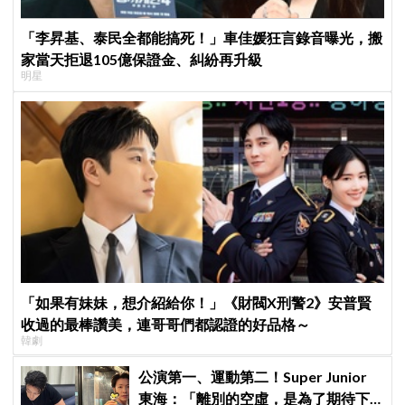
「李昇基、泰民全都能搞死！」車佳媛狂言錄音曝光，搬
家當天拒退105億保證金、糾紛再升級
明星
「如果有妹妹，想介紹給你！」《財閥X刑警2》安普賢
收過的最棒讚美，連哥哥們都認證的好品格～
韓劇
公演第一、運動第二！Super Junior
東海：「離別的空虛，是為了期待下