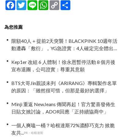
Facebook
Twitter
Line
WhatsApp
Copy
分
Link
享
為您推薦
限額40人＋提前2天突襲！BLACKPINK 10週年活
動遭轟「敷衍」，YG急證實：4人確定完全體出
席
Kep1er 改組 6 人體制！徐永恩暫停活動 8 個月後
宣布退團，公司證實：尊重其意願
BTS大哥Jin親談未列《ARIRANG》專輯製作名單
的原因：「雖然很可惜，但那是最好的選擇」
Minji 重返 NewJeans 傳聞再起！官方驚喜發佈生
日貼文掀討論，ADOR回應「正持續協商中」
一個人爽嗑一桶？哈根達斯72%濃醇巧克力 掀脆
友共...
PR・哈根達斯