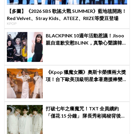
【多圖】《2026 SBS 歌謠大戰 SUMMER》藍地毯開跑！
Red Velvet、Stray Kids、ATEEZ、RIIZE等愛豆登場
KPOP
BLACKPINK 10週年活動惹議！Jisoo
親自道歉安慰BLINK，真摯心聲讓韓
網直呼：「看了心裡好暖」
《Kpop 獵魔女團》奧斯卡榮獲兩大獎
項！台下歐美頂級明星拿著應援棒變
身小粉絲應援
打破七年之癢魔咒！TXT 全員續約
「僅花 15 分鐘」 隊長秀彬揭秘背後原
因：大家都帶好了答案！