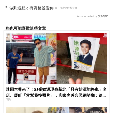
做到這點才有資格說愛你
PR・台灣癌症基金會
Recommended by
您也可能喜歡這些文章
迷因本尊來了！SJ崔始源現身新北「只有始源能停車」名
店、暖叮「常幫我換照片」，店家尖叫合照網笑翻：這輩
明星
子不能脫粉了