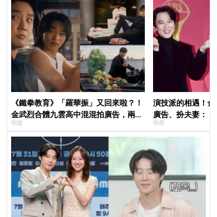
《鐵拳教育》「羅華振」又回來啦？！
演技派的相遇！金
金武烈合體九雲高中混混拍廣告，兩人
廣告、扮夫妻：「
明星
明星
嚇壞反應笑翻劇迷：根本番外篇！
部戲劇吧」