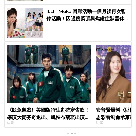
ILLIT Moka 回歸活動一個月後再次暫
停活動！因過度緊張與焦慮症狀需休
養，公司：將全力支持恢復健康
《魷魚遊戲》美國版衍生劇確定告吹！
安普賢爆料《財閥
導演大衛芬奇退出、凱特布蘭琪出演傳
恩彩看到俞承豪藏
韓劇
明星
聞也破局
普賢只是「搞笑男