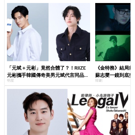
「元斌＋元彬」竟然合體了？！RIIZE
《金特務》結局前
元彬攜手韓國傳奇美男元斌代言同品
蘇志燮一鏡到底突
明星
韓劇
牌，韓網瘋喊：兩個帥哥來了！