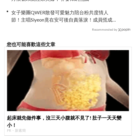
女子樂團QWER散發可愛魅力陪台粉共度情人
節！主唱Siyeon竟在安可後自責落淚！成員慌成一
團~
Recommended by
您也可能喜歡這些文章
起床就先做件事，沒三天小腹就不見了! 肚子一天天變
小！
PR・新素簡