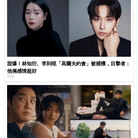
甜爆！林知衍、李到晛「高爾夫約會」被捕獲，目擊者：
他倆感情超好
明星