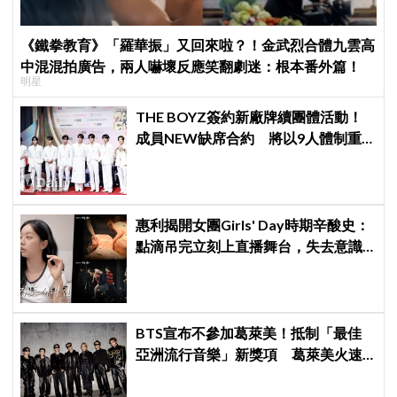
《鐵拳教育》「羅華振」又回來啦？！金武烈合體九雲高
中混混拍廣告，兩人嚇壞反應笑翻劇迷：根本番外篇！
明星
THE BOYZ簽約新廠牌續團體活動！
成員NEW缺席合約 將以9人體制重
啟新篇章
惠利揭開女團Girls' Day時期辛酸史：
點滴吊完立刻上直播舞台，失去意識
仍硬撐完表演
BTS宣布不參加葛萊美！抵制「最佳
亞洲流行音樂」新獎項 葛萊美火速
回應仍難平息爭議