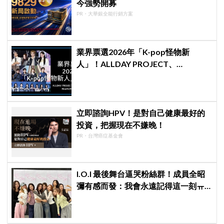
今強勢開募
PR・大華銀全能行銷方案
業界票選2026年「K-pop怪物新
人」！ALLDAY PROJECT、
CORTIS、Hearts2Hearts稱霸名單
立即諮詢HPV！是對自己健康最好的
投資，把握現在不嫌晚！
PR・台灣癌症基金會
I.O.I 最後舞台逼哭粉絲群！成員全昭
彌有感而發：我會永遠記得這一刻ㅠ
ㅠ