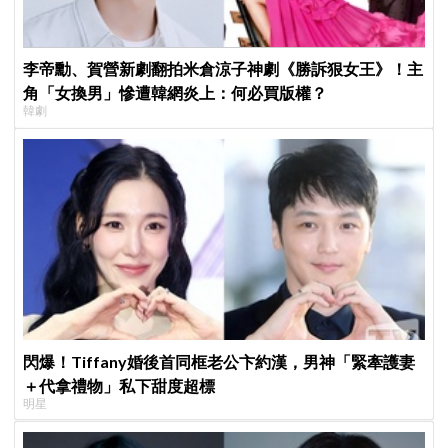
李帝勳、賀營新劇翻拍米倉涼子神劇《勝訴狠女王》！主
角「女換男」慘遭韓網炎上：何必買版權？
韓劇
閃爆！Tiffany婚後首同框老公卞約漢，男神「緊牽護妻
＋代拿禮物」私下甜度超標
明星