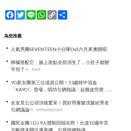
Facebook
Twitter
Line
WhatsApp
Copy
分
Link
享
為您推薦
人氣男團SEVENTEEN小分隊DxS六月來澳開唱
檸檬搭配它，臉上斑點全部消失了，小肚子都變
平坦了
PR・新素簡
YG新女團第三位成員公開！13歲韓中混血
「KAYCI」登場，唱功引網熱議：起雞皮疙瘩，
高音太強
女友見公公頭頂後驚呆！買好用養髮洗髮給男友
引網議論
PR・新聞熱議養髮洗髮精
國民女團 I.O.I 9人體制回歸在即！出道10週年官
方帳號未關注康美娜，引發韓網熱議