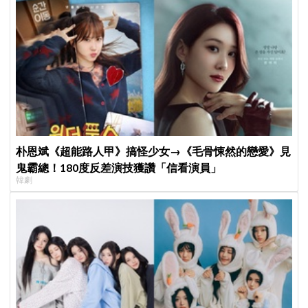
朴恩斌《超能路人甲》搞怪少女→《毛骨悚然的戀愛》見
鬼霸總！180度反差演技獲讚「信看演員」
韓劇