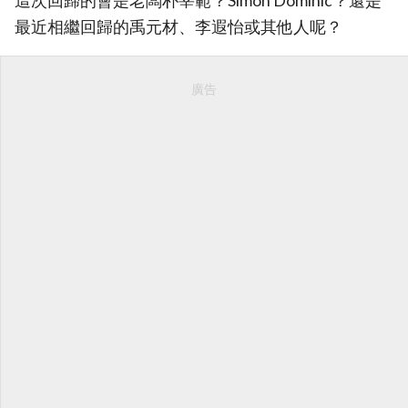
這次回歸的會是老闆朴宰範？Simon Dominic？還是
最近相繼回歸的禹元材、李遐怡或其他人呢？
廣告