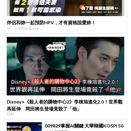
伴侶和妳一起預防HPV，才有資格說愛妳！
PR・台灣癌症基金會
Disney+《殺人者的購物中心2》李棟旭進化2.0！世界觀
再延伸 岡田將生登場竟殺了「他」
韓劇
009829掌握AI關鍵 大華韓國KOSPI 50