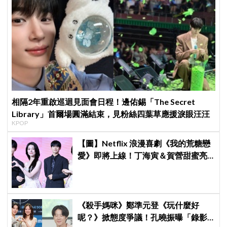
相隔2年重啟巡迴見面會日程！邊佑錫「The Secret
Library」首爾場圓滿結束，見粉絲四葉草應援淚眼汪汪
KPOP
【圖】Netflix 浪漫喜劇《我的荒糖戀
愛》即將上線！丁海寅＆賀營甜蜜亮
相製作發表會，甜蜜CP化學反應引期
待
《殺手媽咪》鄭準元登《玩什麼好
呢？》掀態度爭議！孔曉振曝「錄影