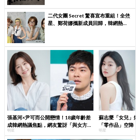
二代女團 Secret 驚喜宣布重組！全烋
星、鄭荷娜攜新成員回歸，韓網熱
議：非要選新成員嗎？
張基河×尹可而公開戀情！18歲年齡差
蘇志燮「女兒」爆
成韓網熱議焦點，網友驚訝「與女方媽
「零作品」空降《
明星
明星
媽僅差5歲」
片被挖出網驚呆：