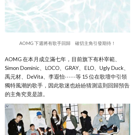
AOMG 下週將有歌手回歸 確切主角引發期待！
AOMG 在本月成立滿七年，目前旗下有朴宰範、
Simon Dominic、LOCO、GRAY、ELO、Ugly Duck、
禹元材、DeVita、李遐怡⋯⋯等 15 位在歌壇中引領
獨特風潮的歌手，因此歌迷也紛紛猜測這則回歸預告
的主角究竟是誰。