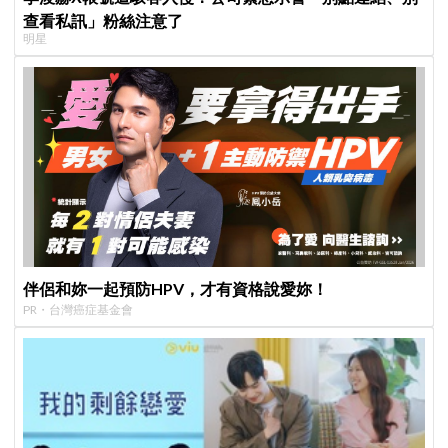
查看私訊」粉絲注意了
明星
伴侶和妳一起預防HPV，才有資格說愛妳！
PR・台灣癌症基金會