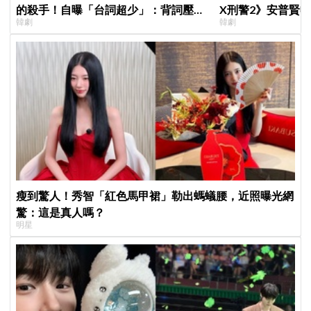
的殺手！自曝「台詞超少」：背詞壓力
X刑警2》安普賢
韓劇
韓劇
小很多XD
哥哥們都認證的好
瘦到驚人！秀智「紅色馬甲裙」勒出螞蟻腰，近照曝光網
驚：這是真人嗎？
明星