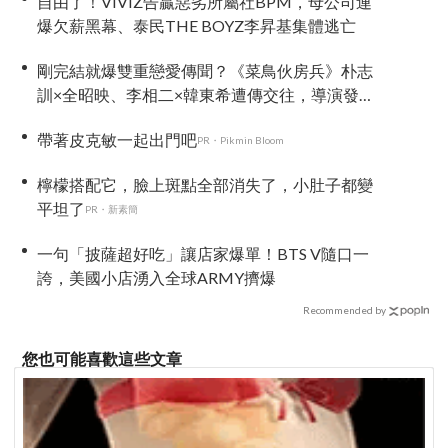
自由了！VIVIZ告贏惡劣所屬社BPM，母公司連
爆欠薪黑幕、泰民THE BOYZ李昇基集體逃亡
剛完結就爆雙重戀愛傳聞？《菜鳥伙房兵》朴志
訓×全昭映、李相二×韓東希遭傳交往，導演發
聲：不要造假
帶著皮克敏一起出門吧
PR・Pikmin Bloom
檸檬搭配它，臉上斑點全部消失了，小肚子都變
平坦了
PR・新素簡
一句「披薩超好吃」讓店家爆單！BTS V隨口一
誇，美國小店湧入全球ARMY擠爆
Recommended by
您也可能喜歡這些文章