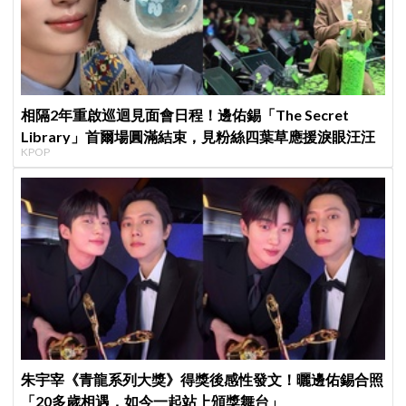
相隔2年重啟巡迴見面會日程！邊佑錫「The Secret
Library」首爾場圓滿結束，見粉絲四葉草應援淚眼汪汪
KPOP
朱宇宰《青龍系列大獎》得獎後感性發文！曬邊佑錫合照
「20多歲相遇，如今一起站上頒獎舞台」