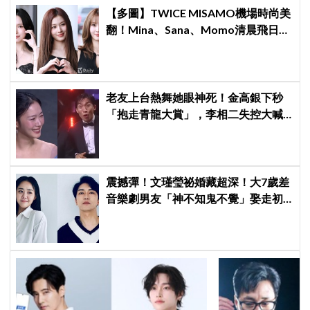
【多圖】TWICE MISAMO機場時尚美
翻！Mina、Sana、Momo清晨飛日
本，包包上「這款配件」成全場焦點
老友上台熱舞她眼神死！金高銀下秒
「抱走青龍大賞」，李相二失控大喊
「呀！」真情流露網笑翻
震撼彈！文瑾瑩祕婚藏超深！大7歲差
音樂劇男友「神不知鬼不覺」娶走初
代國民妹妹