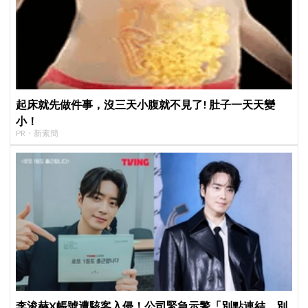
起床就先做件事，沒三天小腹就不見了! 肚子一天天變
小！
PR・新素簡
李浚赫X帳號遭駭客入侵！公司緊急示警「別點連結、別