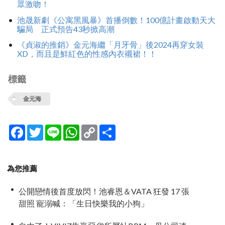
眾激吻！
池晟新劇《公寓黑風暴》首播倒數！100億計畫啟動天大
騙局 正式預告43秒掀高潮
《貞淑的推銷》金元海繼「月牙骨」後2024再穿女裝
XD，而且是鮮紅色的性感內衣襯裙！！
標籤
金元海
Facebook
Twitter
Line
WhatsApp
Copy
分
Link
享
為您推薦
公開戀情後首度放閃！池睿恩＆VATA 狂發 17 張
甜照 寵溺喊：「生日快樂我的小狗」