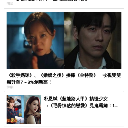
明星
《殺手媽咪》、《婚姻之後》接棒《金特務》 收視雙雙
飆升至7～8%創新高！
韓劇
朴恩斌《超能路人甲》搞怪少女
→《毛骨悚然的戀愛》見鬼霸總！180
度反差演技獲讚「信看演員」