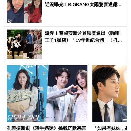
近況曝光！BIGBANG太陽驚喜透露：
她長高超多，嚇我一跳
淚奔！蔡貞安新片首映竟逼出《咖啡
王子1號店》「19年世紀合體」！孔
劉、尹恩惠都來了
孔曉振新劇《殺手媽咪》挑戰沉默寡言
「如果有妹妹，想