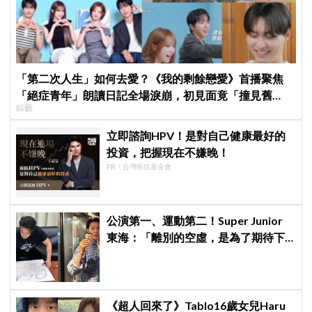
「第二次人生」如何去愛？《我的剩餘戀愛》首播聚焦
「絕症青年」朗讀日記全場淚崩，初見面竟「撞見舊
綜藝
識」！
立即諮詢HPV！是對自己健康最好的
投資，把握現在不嫌晚！
PR・台灣癌症基金會
公演第一、運動第二！Super Junior
東海：「離別的空虛，是為了期待下
次再見」
《超人回來了》Tablo16歲女兒Haru