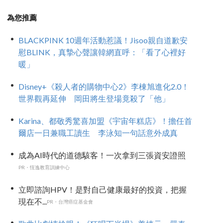
為您推薦
BLACKPINK 10週年活動惹議！Jisoo親自道歉安
慰BLINK，真摯心聲讓韓網直呼：「看了心裡好
暖」
Disney+《殺人者的購物中心2》李棟旭進化2.0！
世界觀再延伸 岡田將生登場竟殺了「他」
Karina、都敬秀驚喜加盟《宇宙年糕店》！擔任首
爾店一日兼職工讀生 李泳知一句話意外成真
成為AI時代的道德駭客！一次拿到三張資安證照
PR・恆逸教育訓練中心
立即諮詢HPV！是對自己健康最好的投資，把握
現在不...
PR・台灣癌症基金會