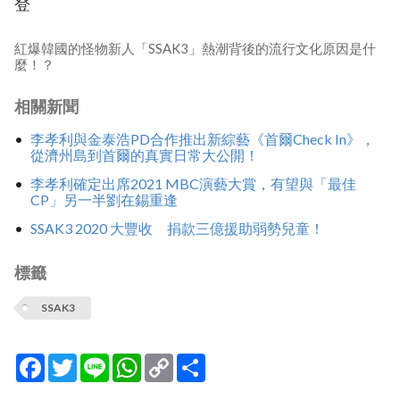
登
紅爆韓國的怪物新人「SSAK3」熱潮背後的流行文化原因是什
麼！？
相關新聞
李孝利與金泰浩PD合作推出新綜藝《首爾Check In》，
從濟州島到首爾的真實日常大公開！
李孝利確定出席2021 MBC演藝大賞，有望與「最佳
CP」另一半劉在錫重逢
SSAK3 2020 大豐收 捐款三億援助弱勢兒童！
標籤
SSAK3
Facebook
Twitter
Line
WhatsApp
Copy
分
Link
享