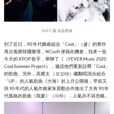
H.O.T. 跟 水晶男孩
到了近日，90 年代舞曲組合「Cool」（쿨）的舊作
再次風靡韓國樂壇，NCsoft 便藉此機會，找來一批
今天的 KPOP 歌手，舉辦了《（FEVER Music 2020
Cool Summer Project），邀請他們重新詮釋「Cool」
的歌曲。另外，高耀太 （코요태）繼翻唱混合組合
「UP」 的人氣歌曲《大海》於上月公開後，早前又
與 90 年代的人氣作曲家朱英勳合作推出了大有 90 年
代風格的新曲《我夏》（아하），人氣亦不容忽略。