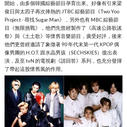
開始，由多個韓國綜藝節目孕育出來。好像有引來梁
俊日與太四子再次捧熱的 JTBC 綜藝節目《Two Yoo
Project - 尋找 Sugar Man》，另外也有 MBC 綜藝節
目《無限挑戰》，他們先曾經製作了《高速公路歌謠
祭》與《土土歌》等懷舊音樂節目，廣受好評，後來
他們更曾經邀請了象徵著 90 年代末第一代 KPOP 偶
像男團的 H.O.T. 跟水晶男孩（SECHSKIES）復出表
演，及至 tvN 的電視劇《請回答》系列，也充分發揮
了帶起這股懷舊風的作用。