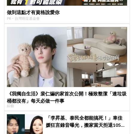
做到這點才有資格說愛你
PR・台灣癌症基金會
《我獨自生活》裴仁爀的家首次公開！極致整潔「連垃圾
桶都沒有」每天必做一件事
綜藝
「李昇基、泰民全都能搞死！」車佳
媛狂言錄音曝光，搬家當天拒退105億
保證金、糾紛再升級