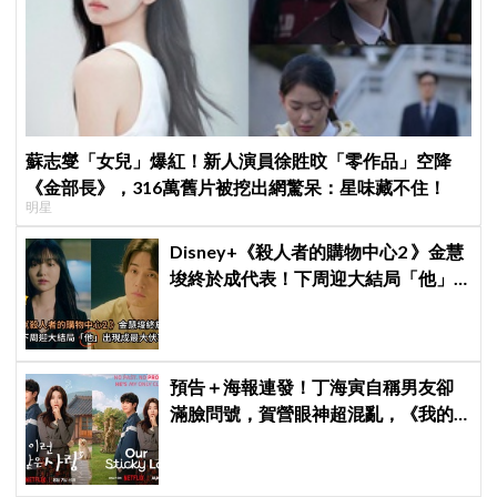
蘇志燮「女兒」爆紅！新人演員徐貹旼「零作品」空降
《金部長》，316萬舊片被挖出網驚呆：星味藏不住！
明星
Disney+《殺人者的購物中心2 》金慧
埈終於成代表！下周迎大結局「他」
出現成最大伏筆
預告＋海報連發！丁海寅自稱男友卻
滿臉問號，賀營眼神超混亂，《我的
荒糖戀愛》定檔8月7日，還沒播就讓
網友瘋猜結局