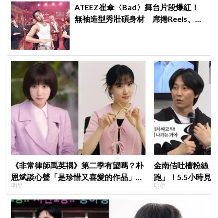
ATEEZ崔傘〈Bad〉舞台片段爆紅！
無袖造型秀壯碩身材 席捲Reels、
Shorts演算法
《非常律師禹英禑》第二季有望嗎？朴
金南佶吐槽粉絲「
恩斌談心聲「是珍惜又喜愛的作品」坦
跑」！5.5小時見
明星
明星
言：必須有足夠清楚的理由與方向
崩潰：以為完場竟