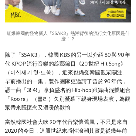
紅爆韓國的怪物新人「SSAK3」熱潮背後的流行文化原因是什
麼！？
除了「SSAK3」，韓國 KBS 的另一以介紹 80 與 90 年
代 KPOP 流行音樂的綜藝節目《20 世紀 Hit Song》
（이십세기 힛-트쏭），近來也備受韓國觀眾關注。
早前播出的一集，製作團隊更邀請了曾於 90 年代，
憑一曲「3! 4!」 享負盛名的 Hip-hop 跟舞曲混聲組合
「Roo'ra」 （룰라）久別螢幕下親身現場表演，為觀
眾帶來既懷念又溫暖的歡愉。
當然韓國社會大吹 90 年代音樂懷舊風，不只是來自
2020 的今日，這股世紀末感性浪潮其實是從幾年前