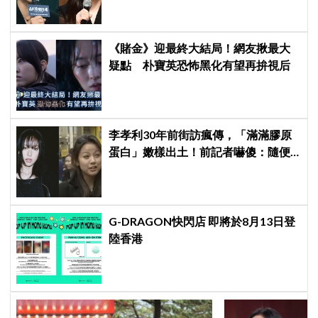
《賭金》迎最終大結局！網友揪最大
疑點 朴寶英恐怖黑化有望再拚視后
李孝利30年前街訪瘋傳，「滿滿膠原
蛋白」嫩樣出土！前記者嚇傻：隨便
選到傳奇
G-DRAGON快閃店 即將於8月13日登
陸香港