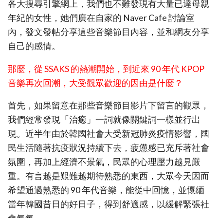
各大搜尋引擎網上，我們也不難發現有大量已達母親
年紀的女性，她們廣在自家的 Naver Cafe 討論室
內，發文發帖分享這些音樂節目內容，並和網友分享
自己的感情。
那麼，從 SSAKS 的熱潮開始，到近來 90 年代 KPOP
音樂再次回潮，大受觀眾歡迎的因由是什麼？
首先，如果留意在那些音樂節目影片下留言的觀眾，
我們經常發現「治癒」一詞就像關鍵詞一樣並行出
現。近半年由於韓國社會大受新冠肺炎疫情影響，國
民生活隨著抗疫狀況持續下去，疲憊感已充斥著社會
氛圍，再加上經濟不景氣，民眾的心理壓力越見嚴
重。有言越是艱難越期待熟悉的東西，大眾今天因而
希望通過熟悉的 90 年代音樂，能從中回憶，並懷緬
當年韓國昔日的好日子，得到舒適感，以緩解緊張社