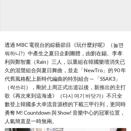
透過 MBC 電視台的綜藝節目《玩什麼好呢》（놀면
뭐하니?）中產生之夏日企劃團體，由劉在錫、李孝
利與鄭智薰（Rain）三人，以重組在韓國樂壇消失已
久的混聲組合與夏日舞曲，並走「NewTro」的 90 年
代舊風格配上新時代編曲的特別組合 — 「SSAK3」
（싹쓰리），剛於上周正式出道以後，新推出的主打
歌《再次來到這海邊》（다시 여기 바닷가）不只全
數登上韓國多大串流音源榜的下載三甲行列，更同時
勇奪 M! Countdown 與 Show! 音樂中心的冠軍位置，
人氣簡直是一時無兩。