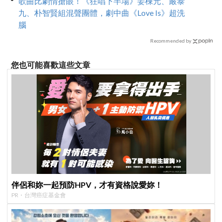
歌曲比劇情搶眼！《狂唱下半場》姜棟元、嚴泰
九、朴智賢組混聲團體，劇中曲《Love Is》超洗
腦
Recommended by
您也可能喜歡這些文章
伴侶和妳一起預防HPV，才有資格說愛妳！
PR・台灣癌症基金會