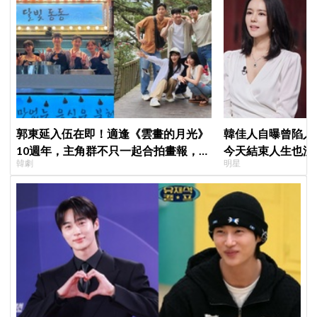
郭東延入伍在即！適逢《雲畫的月光》
韓佳人自曝曾陷入
10週年，主角群不只一起合拍畫報，還
今天結束人生也沒
韓劇
明星
錄製特別節目
YouTube重拾生