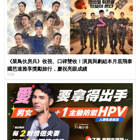
《菜鳥伙房兵》收視、口碑雙收！演員與劇組本月底飛泰
國芭達雅享獎勵旅行，慶祝亮眼成績
韓劇