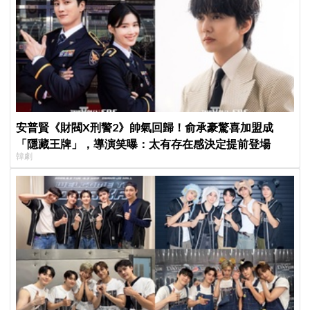
安普賢《財閥X刑警2》帥氣回歸！俞承豪驚喜加盟成
「隱藏王牌」，導演笑曝：太有存在感決定提前登場
韓劇