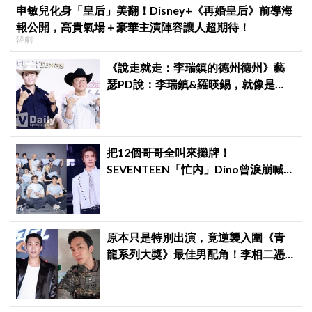
申敏兒化身「皇后」美翻！Disney+《再婚皇后》前導海
報公開，高貴氣場＋豪華主演陣容讓人超期待！
韓劇
《說走就走：李瑞鎮的德州德州》藝
瑟PD說：李瑞鎮&羅暎錫，就像是浪
漫喜劇的男女主角一樣XD
把12個哥哥全叫來攤牌！
SEVENTEEN「忙內」Dino曾淚崩喊
退團，全靠這件事救回來
原本只是特別出演，竟逆襲入圍《青
龍系列大獎》最佳男配角！李相二憑
《菜鳥伙房兵》黃錫浩寫下「最強特
別出演」傳奇