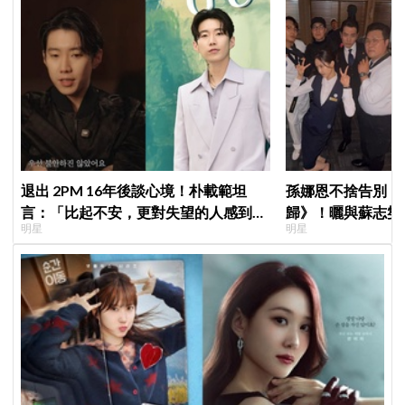
退出 2PM 16年後談心境！朴載範坦
孫娜恩不捨告別《
言：「比起不安，更對失望的人感到抱
歸》！曬與蘇志燮
明星
明星
歉」韓網至今仍不解退團原因
朱相昱暖心合照，