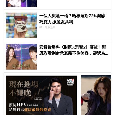
一個人爽嗑一桶？哈根達斯72%濃醇
巧克力 掀脆友共鳴
PR・哈根達斯
安普賢爆料《財閥X刑警2》幕後！鄭
恩彩看到俞承豪藏不住笑容，卻認為
安普賢只是「搞笑男」