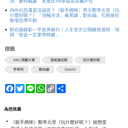
演、麥特戴蒙 害羞比YA幸福笑容藏不住
內向社恐還是沒誠意？《殺手媽咪》男主鄭準元登《玩
什麼好呢？》「消極冷淡」被罵爆，劉在錫、孔曉振狂
救場也帶不動
劉在錫錄影一半急奔銀行！人生首次公開繳稅過程 強
調「稅金一定要準時繳」
標籤
MBC演藝大賞
退貨遠征隊
玩什麼好呢
李孝利
劉在錫
SSAK3
Facebook
Twitter
Line
WhatsApp
Copy
分
Link
享
為您推薦
《殺手媽咪》鄭準元登《玩什麼好呢？》掀態度