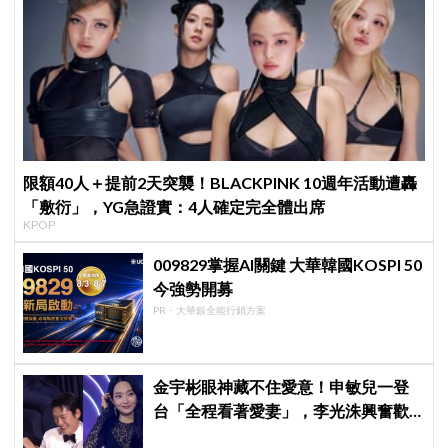
限額40人＋提前2天突襲！BLACKPINK 10週年活動遭轟
「敷衍」，YG急證實：4人確定完全體出席
KPOP
009829掌握AI關鍵 大華韓國KOSPI 50
今強勢開募
PR・大華銀全能行銷方案
金宇彬眼神藏不住愛意！申敏兒一登
台「全程看著愛妻」，李光洙興奮歡
呼到被制止 XD