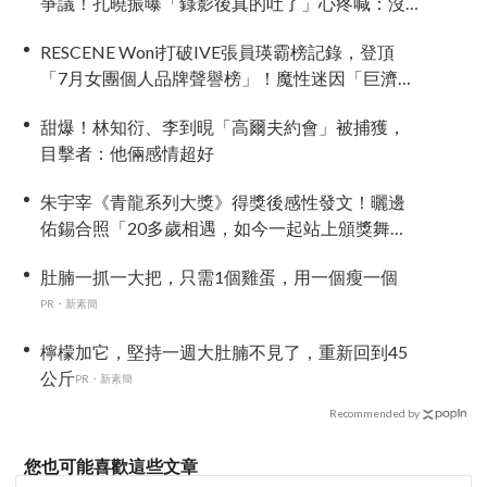
爭議！孔曉振曝「錄影後真的吐了」心疼喊：沒
能救你
RESCENE Woni打破IVE張員瑛霸榜記錄，登頂
「7月女團個人品牌聲譽榜」！魔性迷因「巨濟呀
吼」全網瘋傳、逆襲Melon第一
甜爆！林知衍、李到晛「高爾夫約會」被捕獲，
目擊者：他倆感情超好
朱宇宰《青龍系列大獎》得獎後感性發文！曬邊
佑錫合照「20多歲相遇，如今一起站上頒獎舞
台」
肚腩一抓一大把，只需1個雞蛋，用一個瘦一個
PR・新素簡
檸檬加它，堅持一週大肚腩不見了，重新回到45
公斤
PR・新素簡
Recommended by
您也可能喜歡這些文章