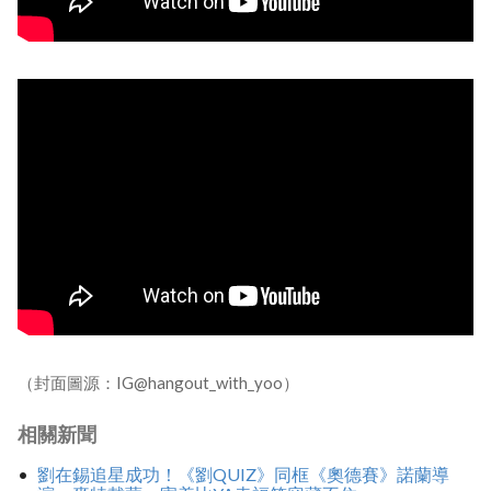
（封面圖源：IG@hangout_with_yoo）
相關新聞
劉在錫追星成功！《劉QUIZ》同框《奧德賽》諾蘭導