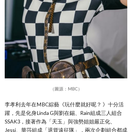
（圖源：MBC）
李孝利去年在MBC綜藝《玩什麼就好呢？ 》十分活
躍，先是化身Linda G與劉在錫、Rain組成三人組合
SSAK3，接著作為「天玉」與強勢姐姐嚴正化、
Jessi、華莎組成「退貨遠征隊」，兩次企劃組合都成