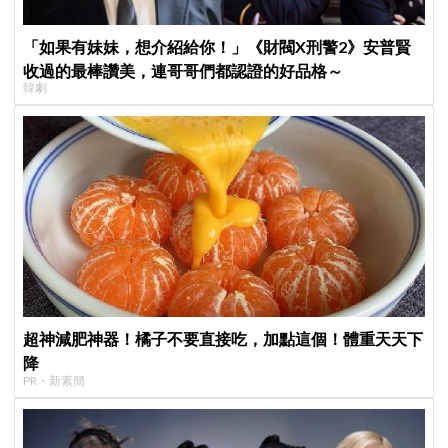
「如果有妹妹，想介紹給你！」《財閥X刑警2》安普賢
收過的最棒讚美，連哥哥們都認證的好品格～
韓劇
超神減肥神器！橘子不要直接吃，加點這個！體重天天下
降
PR・新素簡