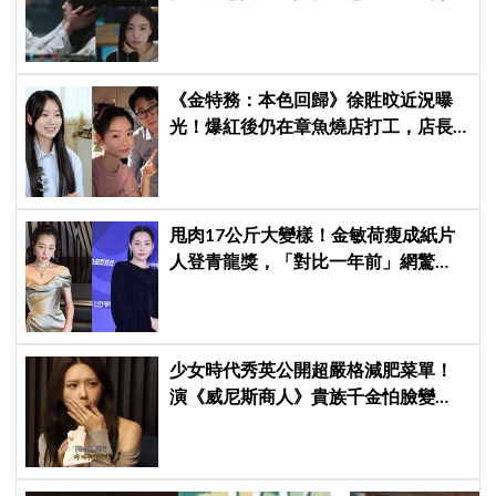
告公開，網友直呼：太期待了！
《金特務：本色回歸》徐貹旼近況曝
光！爆紅後仍在章魚燒店打工，店長
驚呼：「妳怎麼會在這裡？」
甩肉17公斤大變樣！金敏荷瘦成紙片
人登青龍獎，「對比一年前」網驚
呆：以為不同人
少女時代秀英公開超嚴格減肥菜單！
演《威尼斯商人》貴族千金怕臉變
圓：天天只吃蛋和鍋巴