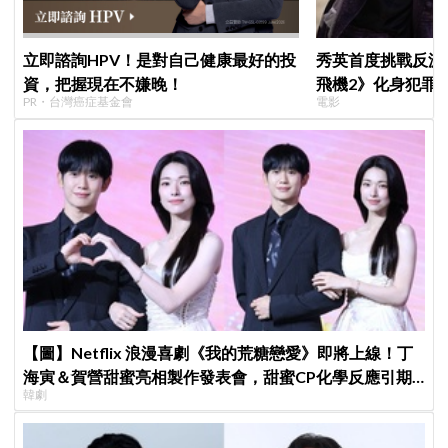
立即諮詢HPV！是對自己健康最好的投
秀英首度挑戰反派
資，把握現在不嫌晚！
飛機2》化身犯罪
PR・台灣癌症基金會
電影
【圖】Netflix 浪漫喜劇《我的荒糖戀愛》即將上線！丁
海寅＆賀營甜蜜亮相製作發表會，甜蜜CP化學反應引期
韓劇
待