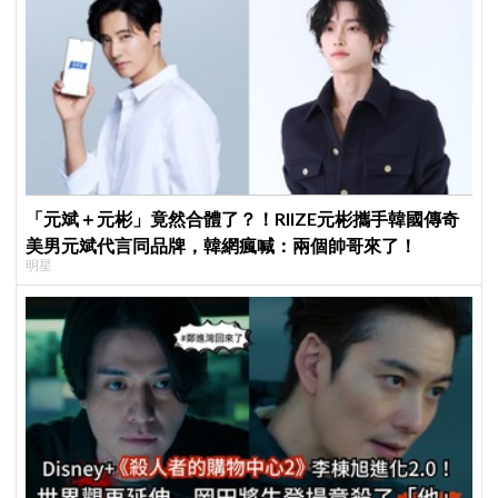
「元斌＋元彬」竟然合體了？！RIIZE元彬攜手韓國傳奇
美男元斌代言同品牌，韓網瘋喊：兩個帥哥來了！
明星