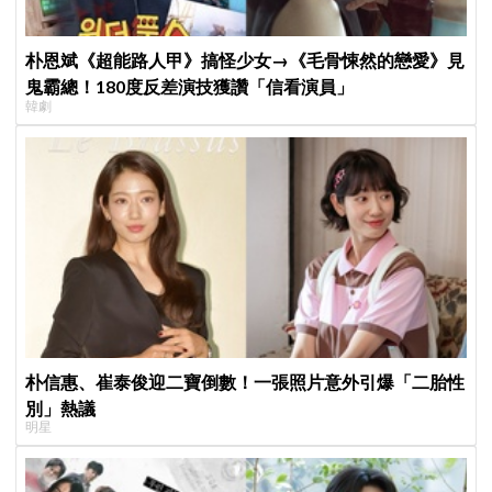
朴恩斌《超能路人甲》搞怪少女→《毛骨悚然的戀愛》見
鬼霸總！180度反差演技獲讚「信看演員」
韓劇
朴信惠、崔泰俊迎二寶倒數！一張照片意外引爆「二胎性
別」熱議
明星