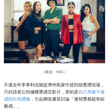
（圖源：MBC）
不過去年李孝利沒能從濟州島家中趕到頒獎禮現場，
只好請老公拍攝獲獎感言影片，穿的是
自己用被子做
成的白色禮服
，引起網友爆笑討論「連領獎都超有綜
藝感」。