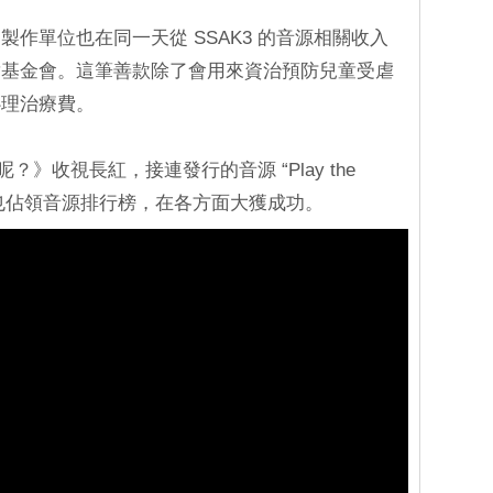
作單位也在同一天從 SSAK3 的音源相關收入
童基金會。這筆善款除了會用來資治預防兒童受虐
心理治療費。
呢？》收視長紅，接連發行的音源 “Play the
in”⋯⋯也佔領音源排行榜，在各方面大獲成功。