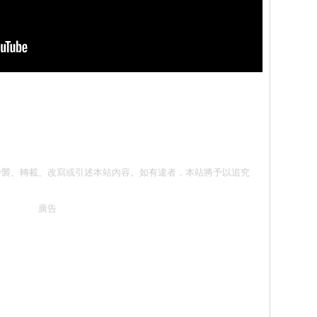
意 請勿抄襲、轉載、改寫或引述本站內容。如有違者，本站將予以追究
廣告