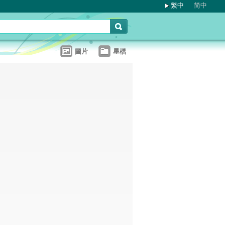
繁中
简中
圖片
星檔