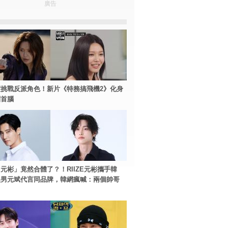
廣告
挑戰反派角色！新片《特務搞飛機2》化身
團首腦
元彬」竟然合體了？！RIIZE元彬攜手韓
美男元斌代言同品牌，韓網瘋喊：兩個帥哥