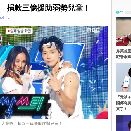
大豐收 捐款三億援助弱勢兒童！
熱門
el
秀英首度
犯罪集
「元斌＋
國傳奇
來了！
020 大豐收 捐款三億援助弱勢兒童！