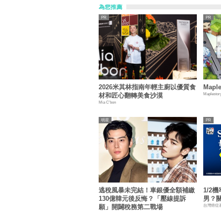
為您推薦
2026米其林指南年輕主廚以優質食
Mapl
Maplestor
材和匠心翻轉美食沙漠
Mia C'bon
明星
逃稅風暴未完結！車銀優全額補繳
1/2
130億韓元後反悔？「壓線提訴
男？
台灣癌症
願」開闢稅務第二戰場