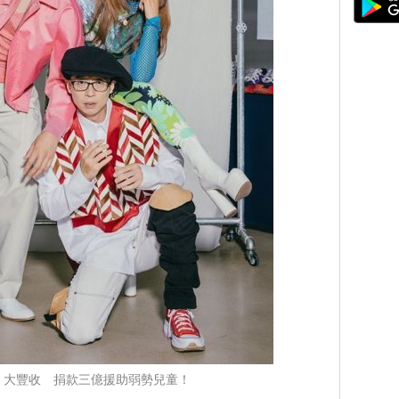
020 大豐收 捐款三億援助弱勢兒童！