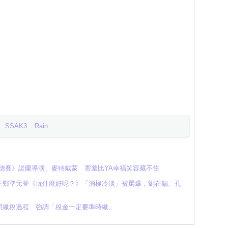
SSAK3
Rain
奧德賽》諾蘭導演、麥特戴蒙 害羞比YA幸福笑容藏不住
主鄭準元登《玩什麼好呢？》「消極冷淡」被罵爆，劉在錫、孔
開繳稅過程 強調「稅金一定要準時繳」