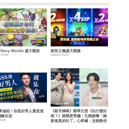
eStory Worlds 盛大開放
創世之楓盛大開服
y Worlds
Maplestory World
明星
機率淪陷！你是好男人還是渣
《殺手媽咪》鄭準元登《玩什麼好
關鍵在這
呢？》掀態度爭議！孔曉振曝「錄
基金會
影後真的吐了」心疼喊：沒能救你