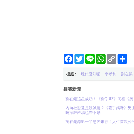
Facebook
Twitter
Line
WhatsApp
Copy
分
Link
享
標籤 :
玩什麼好呢
李孝利
劉在錫
相關新聞
劉在錫追星成功！《劉QUIZ》同框《
內向社恐還是沒誠意？《殺手媽咪》男
曉振狂救場也帶不動
劉在錫錄影一半急奔銀行！人生首次公