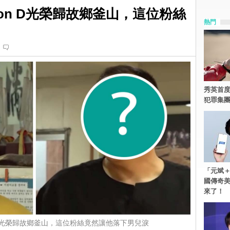
on D光榮歸故鄉釜山，這位粉絲
熱門
秀英首度
犯罪集
「元斌＋
國傳奇
來了！
 D光榮歸故鄉釜山，這位粉絲竟然讓他落下男兒淚