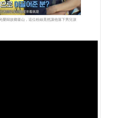
 D光榮歸故鄉釜山，這位粉絲竟然讓他落下男兒淚