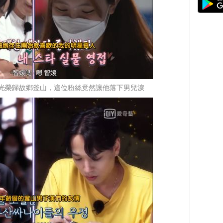
 D光榮歸故鄉釜山，這位粉絲竟然讓他落下男兒淚