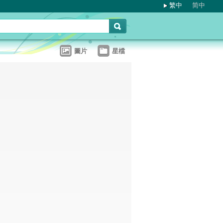
繁中
简中
圖片
星檔