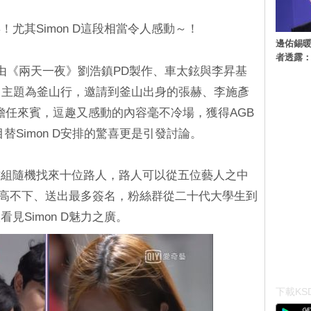
尤其Simon D這段相當令人感動～！
邊佑錫
者透露
》由《兩天一夜》劉浩鎮PD製作、車太鉉與李昇基
，主題為釜山行，邀請到釜山出身的張赫、李施彥
inic）擔任來賓，逗趣又感動的內容毫不冷場，獲得AGB
目替Simon D安排的驚喜更是引發討論。
作組隨機找來十位路人，路人可以從五位藝人之中
氣居高不下、送出最多簽名，粉絲群從二十代大學生到
見Simon D魅力之廣。
下載KSD