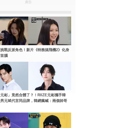
廣告
挑戰反派角色！新片《特務搞飛機2》化身
團首腦
元彬」竟然合體了？！RIIZE元彬攜手韓
美男元斌代言同品牌，韓網瘋喊：兩個帥哥