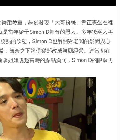
俱樂部的舞蹈教室，赫然發現「大哥粉絲」尹正憲坐在裡
就是當年給予Simon D舞台的恩人。多年後兩人再
熱的欣慰，Simon D也解開對老闆的疑問與心
風暴，無奈之下將俱樂部改成舞廳經營。連當初在
隨著姐姐說起當時的點點滴滴，Simon D的眼淚再