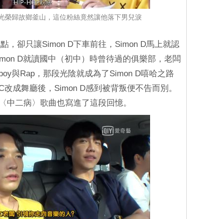
 D光榮歸故鄉釜山，這位粉絲竟然讓他落下男兒淚
卻只讓Simon D下車前往，Simon D馬上就認
Simon D就讀國中（初中）時曾待過的俱樂部，老闆
boy與Rap，那段光陰就成為了Simon D嘻哈之路
C改成舞廳後，Simon D感到被背叛便不告而別。
以及〈中二病〉歌曲也寫進了這段回憶。