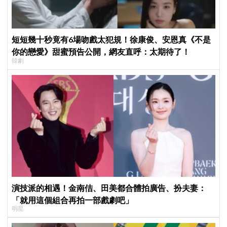
短短幾十秒竟有6場吻戲太犯規！徐康俊、安恩真《不是
你的戀愛》甜蜜預告公開，網友直呼：太期待了！
韓劇
演技派的相遇！金南佶、田美都合體拍廣告、扮夫妻：
「就用這個組合再拍一部戲劇吧」
明星