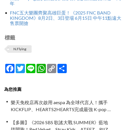
年
FNC五大樂團齊聚高雄巨蛋！《2025 FNC BAND
KINGDOM》8月2日、3日登場 6月15日 中午11點遠大
售票開搶
標籤
N.Flying
Facebook
Twitter
Line
WhatsApp
Copy
分
Link
享
為您推薦
樂天免稅店再次啟用 aespa 為全球代言人！攜手
KICKFLIP、HEARTS2HEARTS完成最強 K-pop 代
言陣容
【多圖】《2026 SBS 歌謠大戰 SUMMER》藍地
毯開跑！Red Velvet、Stray Kids、ATEEZ、RIIZE