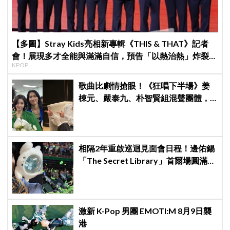
【多圖】Stray Kids亮相新專輯《THIS & THAT》記者
會！展現多才全能與滿滿自信，預告「以熱治熱」炸裂夏
KPOP
日音樂圈
歌曲比劇情搶眼！《狂唱下半場》姜
棟元、嚴泰九、朴智賢組混聲團體，
劇中曲《Love Is》超洗腦
相隔2年重啟巡迴見面會日程！邊佑錫
「The Secret Library」首爾場圓滿結
束，見粉絲四葉草應援淚眼汪汪
激新 K-Pop 男團 EMOTI:M 8月9日襲
港