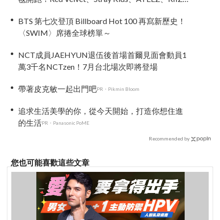
等愛豆登場
BTS 第七次登頂 Billboard Hot 100 再寫新歷史！
〈SWIM〉席捲全球榜單～
NCT成員JAEHYUN退伍後首場首爾見面會動員1
萬3千名NCTzen！7月台北場次即將登場
帶著皮克敏一起出門吧
PR・Pikmin Bloom
追求生活美學的你，從今天開始，打造你想住進
的生活
PR・Panasonic PoME
Recommended by
您也可能喜歡這些文章