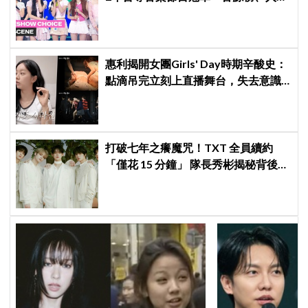
雙雙爆發
惠利揭開女團Girls' Day時期辛酸史：
點滴吊完立刻上直播舞台，失去意識
仍硬撐完表演
打破七年之癢魔咒！TXT 全員續約
「僅花 15 分鐘」 隊長秀彬揭秘背後原
因：大家都帶好了答案！