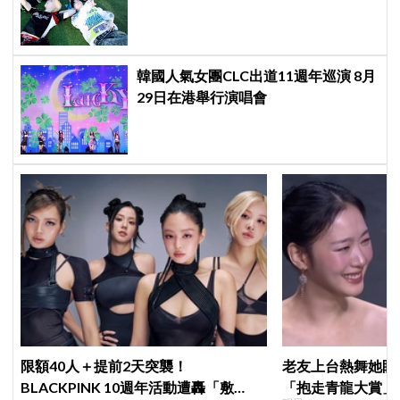
韓國人氣女團CLC出道11週年巡演 8月
29日在港舉行演唱會
限額40人＋提前2天突襲！
老友上台熱舞她眼
BLACKPINK 10週年活動遭轟「敷
「抱走青龍大賞」