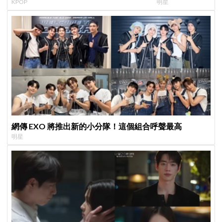
KPOP
明星
衍」，YG急證實：4人確定完全體出席
「呀！」真情流露
網傳 EXO 將推出新的小分隊！這個組合呼聲最高
明星