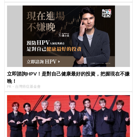
立即諮詢HPV！是對自己健康最好的投資，把握現在不嫌
晚！
PR・台灣癌症基金會