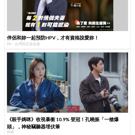
伴侶和妳一起預防HPV，才有資格說愛妳！
PR・台灣癌症基金會
《殺手媽咪》收視暴衝 10.9% 登冠！孔曉振「一槍爆
頭」，神秘竊聽器埋伏筆
韓劇