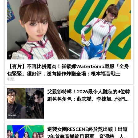
【有片】不再比拼露肉！崔叡娜Waterbomb戰服「全身
包緊緊」獲好評，逆向操作炸翻全場：根本福音戰士
明星
父親節特輯！2026最令人難忘的4位韓
劇爸爸角色：蘇志燮、李棟旭...他們連
命都可以不要
逆襲女團RESCENE終於熬出頭！出道
2年首奪音樂節目冠軍 音源榜、人氣