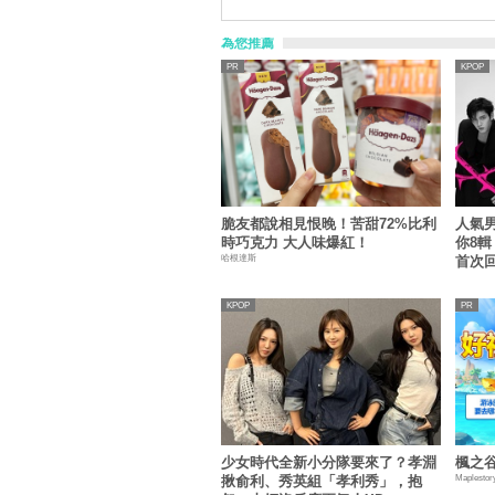
為您推薦
KPOP
脆友都說相見恨晚！苦甜72%比利
人氣男
時巧克力 大人味爆紅！
你8輯！
哈根達斯
首次
KPOP
少女時代全新小分隊要來了？孝淵
楓之谷
Maplestor
揪俞利、秀英組「孝利秀」，抱