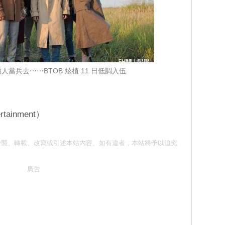
送兩人當兵去⋯⋯BTOB 炫植 11 日低調入伍
ainment）
意 請勿抄襲、轉載、改寫或引述本站內容。如有違者，本站將予以追究
廣告