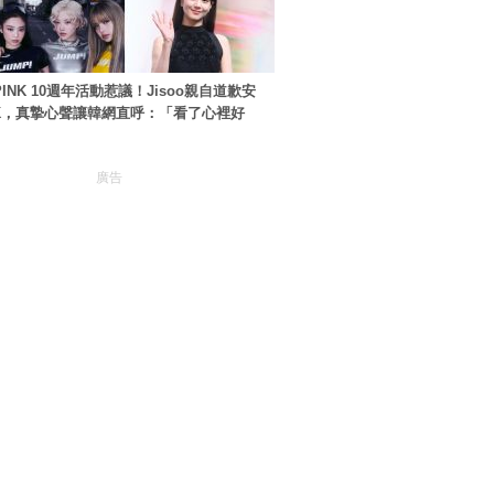
PINK 10週年活動惹議！Jisoo親自道歉安
NK，真摯心聲讓韓網直呼：「看了心裡好
廣告