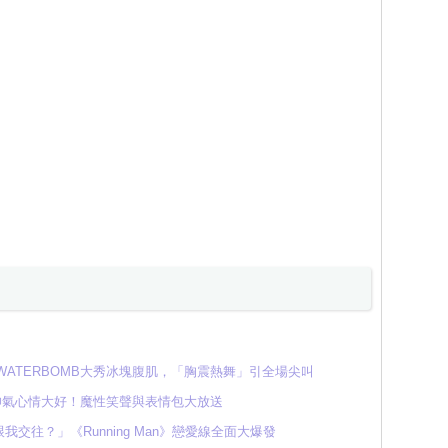
 WATERBOMB大秀冰塊腹肌，「胸震熱舞」引全場尖叫
帥氣心情大好！魔性笑聲與表情包大放送
交往？」《Running Man》戀愛線全面大爆發