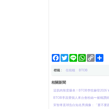
Facebook
Twitter
Line
WhatsApp
Copy
分
Link
享
標籤 :
任炫植
BTOB
相關新聞
這肌肉辣度爆表！BTOB李旼赫登2026
BTOB李昌燮個人來台會粉絲〜被稱讚
宋智孝直球告白知名男偶像：「要不要跟我