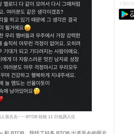
下載KSD
送兩人當兵去⋯⋯BTOB 炫植 11 日低調入伍
y 和 BTOB。我找了好多 BTOB 出道至今的照片