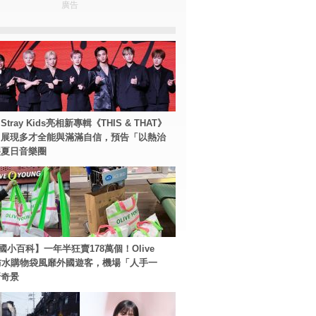
廣告
tray Kids亮相新專輯《THIS & THAT》
！展現多才全能與滿滿自信，預告「以熱治
裂夏日音樂圈
國小百科】一年半狂賣178萬個！Olive
g防水購物袋風靡外國遊客，機場「人手一
新奇景