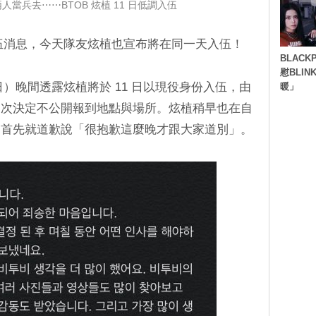
送兩人當兵去⋯⋯BTOB 炫植 11 日低調入伍
入伍消息，今天隊友炫植也宣布將在同一天入伍！
BLACK
慰BLI
今天（6 日）晚間透露炫植將於 11 日以現役身份入伍，由
暖」
因次決定不公開報到地點與場所。炫植稍早也在自
新貼文，首先就道歉說「很抱歉這麼晚才跟大家道別」。