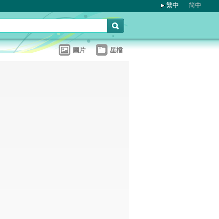
繁中
简中
圖片
星檔