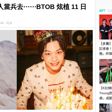
人當兵去⋯⋯BTOB 炫植 11 日
熱門
hel
5
【多圖】S
記者會
熱」炸
【K社韓
Youn
個」成