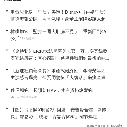
申敏兒化身「皇后」美翻！Disney+《再婚皇后》
前導海報公開，高貴氣場＋豪華主演陣容讓人超
期待！
檸檬加它，堅持一週大肚腩不見了，重新回到45
公斤
PR・新素簡
《金特務》EP.10大結局完美收官！蘇志燮真摯發
表完結感言：真心感謝一路陪伴我們到最後的觀
眾
《新進社員姜會長》爭產戰最終回！李濬榮等四
主演感言曝光，孫賢周驚悚「大復活」嚇瘋全網
伴侶和妳一起預防HPV，才有資格說愛妳！
PR・台灣癌症基金會
【圖】《財閥X刑警2》回歸！安普賢合體「新隊
長」鄭恩彩 ，現場「背靠背比槍」霸氣爆棚
Recommended by