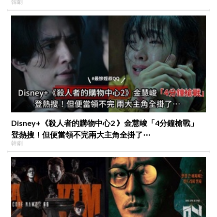
韓劇
Disney+《殺人者的購物中心2 》金慧峻「4分鐘槍戰」
登熱搜！但便當領不完兩大主角全掛了⋯
韓劇