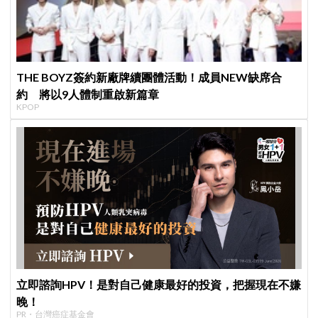
THE BOYZ簽約新廠牌續團體活動！成員NEW缺席合
約 將以9人體制重啟新篇章
KPOP
立即諮詢HPV！是對自己健康最好的投資，把握現在不嫌
晚！
PR・台灣癌症基金會