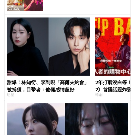
甜爆！林知衍、李到晛「高爾夫約會」
2年打磨沒白等！
被捕獲，目擊者：他倆感情超好
2》首播話題炸裂
明星
韓劇
季找我，我就拍