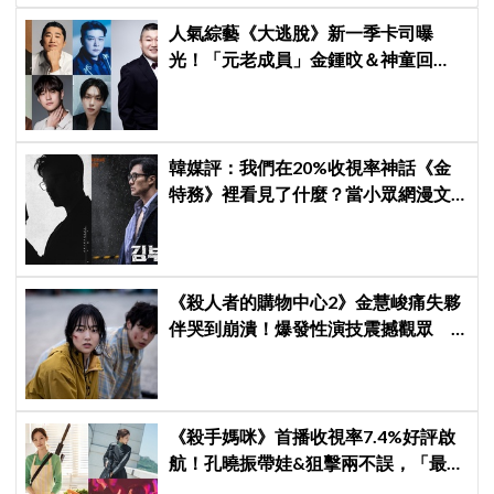
人氣綜藝《大逃脫》新一季卡司曝
光！「元老成員」金鍾旼＆神童回
歸，SEVENTEEN 勝寛驚喜加盟，姜
鎬童缺席成最大焦點
韓媒評：我們在20%收視率神話《金
特務》裡看見了什麼？當小眾網漫文
化闖進主流，藏著韓國大叔爽劇的勝
利方程式
《殺人者的購物中心2》金慧峻痛失夥
伴哭到崩潰！爆發性演技震撼觀眾
點燃復仇怒火
《殺手媽咪》首播收視率7.4%好評啟
航！孔曉振帶娃&狙擊兩不誤，「最狂
雙重生活」與老公明追暗躲