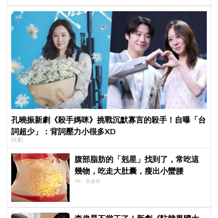
孔曉振新劇《殺手媽咪》挑戰沉默寡言的殺手！自曝「台
詞超少」：背詞壓力小很多XD
韓劇
腹部脂肪的「剋星」找到了，常吃這
幾物，吃走大肚囊，瘦出小蠻腰
PR・新素簡