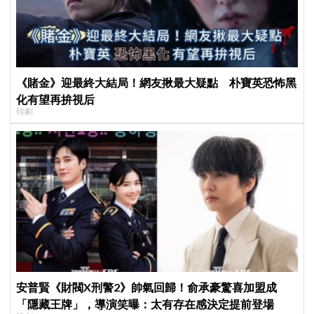
《賭金》迎最終大結局！網友揪最大疑點 朴寶英恐怖黑
化有望再拚視后
韓劇
安普賢《財閥X刑警2》帥氣回歸！俞承豪驚喜加盟成
「隱藏王牌」，導演笑曝：太有存在感決定提前登場