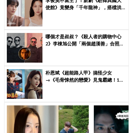
李俊昊不當王了！新劇《駐韓異國大
使館》竟變身「千年龍神」，搭檔洪
華蓮預定下一部神劇
哪個才是叔叔？《殺人者的購物中心
2》李棟旭公開「兩個趙漢善」合照，
全網傻眼：根本分不出來！
朴恩斌《超能路人甲》搞怪少女
→《毛骨悚然的戀愛》見鬼霸總！180
度反差演技獲讚「信看演員」