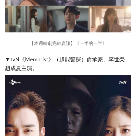
【本週韓劇完結資訊】《一半的一半》
▼tvN《Memorist》（超能警探）俞承豪、李世榮、
趙成夏主演。