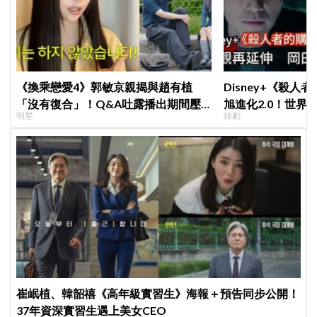
《換乘戀愛4》郭敏京親揭與趙有植
Disney+《殺人
「沒有復合」！Q&A吐露播出期間壓
旭進化2.0！世界
明星
韓劇
力爆表，曾因惡評失眠
登場竟殺了「他」
崔岷植、韓韶禧《高年級實習生》海報＋預告同步公開！
37年資深實習生遇上美女CEO