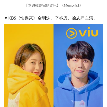
【本週韓劇完結資訊】《Memorist》
▼KBS《快過來》金明洙、辛睿恩、徐志焄主演。