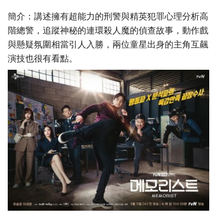
簡介：講述擁有超能力的刑警與精英犯罪心理分析高
階總警，追蹤神秘的連環殺人魔的偵查故事，動作戲
與懸疑氛圍相當引人入勝，兩位童星出身的主角互飆
演技也很有看點。