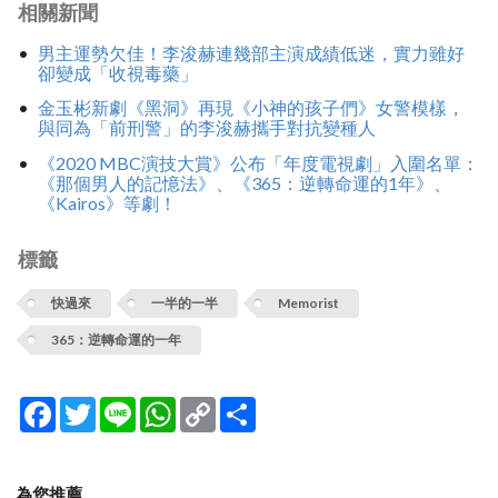
相關新聞
男主運勢欠佳！李浚赫連幾部主演成績低迷，實力雖好
卻變成「收視毒藥」
金玉彬新劇《黑洞》再現《小神的孩子們》女警模樣，
與同為「前刑警」的李浚赫攜手對抗變種人
《2020 MBC演技大賞》公布「年度電視劇」入圍名單：
《那個男人的記憶法》、《365：逆轉命運的1年》、
《Kairos》等劇！
標籤
快過來
一半的一半
Memorist
365：逆轉命運的一年
Facebook
Twitter
Line
WhatsApp
Copy
分
Link
享
為您推薦