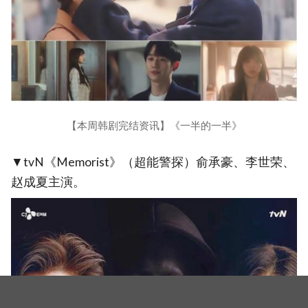
【本周韩剧完结资讯】《一半的一半》
▼tvN《Memorist》（超能警探）俞承豪、李世荣、
赵成夏主演。