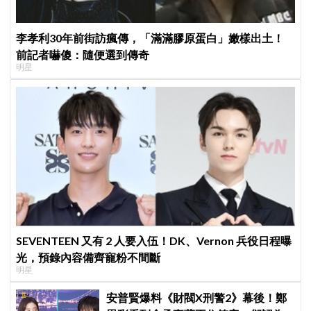
李孝利30年前街訪瘋傳，「滿滿膠原蛋白」嫩樣出土！
前記者嚇傻：隨便選到傳奇
明星
SEVENTEEN 又有 2 人要入伍！DK、Vernon 兵役日程曝
光，預錄內容備齊寵粉不間斷
明星
安普賢爆料《財閥X刑警2》幕後！鄭