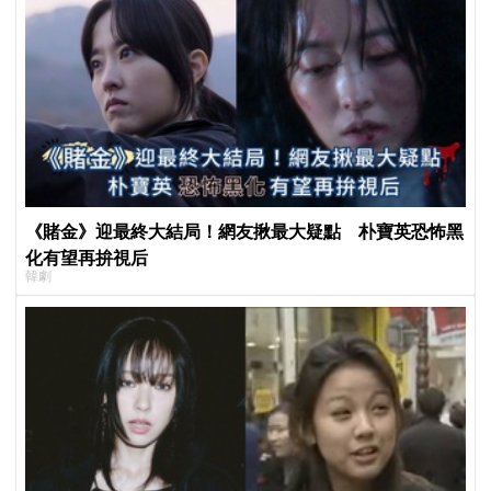
《賭金》迎最終大結局！網友揪最大疑點 朴寶英恐怖黑
化有望再拚視后
韓劇