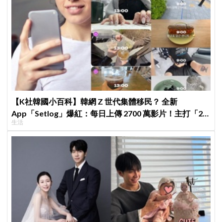
【K社韓國小百科】韓網 Z 世代集體移民？ 全新
App「Setlog」爆紅：每日上傳 2700 萬影片！主打「2
生活
秒超短 Vlog」逃離 IG 擺拍焦慮