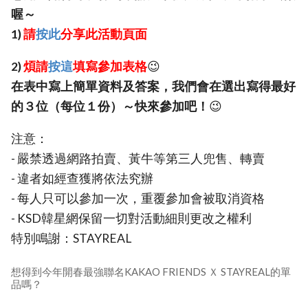
喔～
1)
請
按此
分享此活動頁面
2)
煩請
按這
填寫參加表格
😉
在表中寫上簡單資料及答案，我們會在選出寫得最好
的３位（每位１份）～快來參加吧！
😉
注意：
- 嚴禁透過網路拍賣、黃牛等第三人兜售、轉賣
- 違者如經查獲將依法究辦
- 每人只可以參加一次，重覆參加會被取消資格
- KSD韓星網保留一切對活動細則更改之權利
特別鳴謝：STAYREAL
想得到今年開春最強聯名KAKAO FRIENDS Ｘ STAYREAL的單
品嗎？