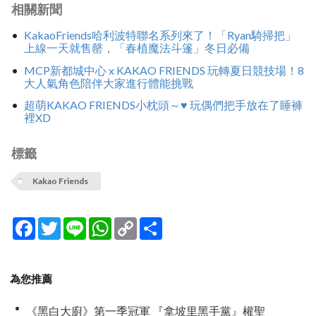
相關新聞
KakaoFriends哈利波特聯名系列來了！「Ryan騎掃把」
上線一天就售罄，「春植魔法斗篷」冬日必備
MCP新都城中心 x KAKAO FRIENDS 玩轉夏日競技場！8
大人氣角色陪伴大家進行體能挑戰
超萌KAKAO FRIENDS小枕頭～♥ 玩偶們把手放在了睡褲
裡XD
標籤
Kakao Friends
Facebook
Twitter
Line
WhatsApp
Copy
分
Link
享
為您推薦
《黑白大廚》第一季冠軍 『拿坡里黑手黨』權聖