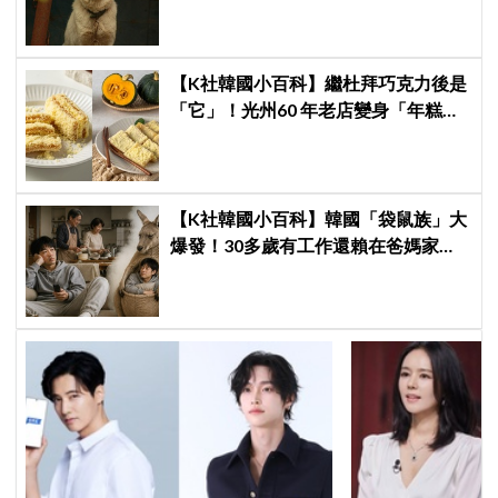
禁狗肉：成本狂飆、轉行補助淪杯水
車薪
【K社韓國小百科】繼杜拜巧克力後是
「它」！光州60 年老店變身「年糕界
聖心堂」，全韓瘋搶的「南瓜糯米
糕」到底多厲害？
【K社韓國小百科】韓國「袋鼠族」大
爆發！30多歲有工作還賴在爸媽家，
政府打房反成「袋鼠族」推手