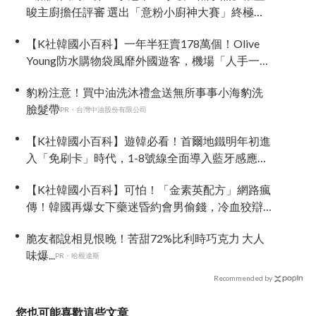
晙主廚擔任評審 選出「意粉小廚神大賽」終極冠
軍
【K社韓國小百科】一年半狂賣178萬個！Olive
Young防水購物袋風靡外國遊客，機場「人手一
個」成新奇景
豹粉注意！買中油洗沐禮盒送無所事事小海豹洗
臉髮帶
PR・台灣中油股份有限公司
【K社韓國小百科】遊韓必看！首爾地鐵明年初進
入「免刷卡」時代，1-8號線全面導入藍牙感應：
手機放口袋直接過關
【K社韓國小百科】可怕！「金素英配方」網路瘋
傳！韓國再爆女下藥迷昏約會男偷錢，冷血狡辯
全網發寒
脆友都說相見恨晚！苦甜72%比利時巧克力 大人
味爆...
PR・哈根達斯
Recommended by
您也可能喜歡這些文章