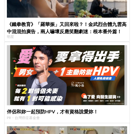
《鐵拳教育》「羅華振」又回來啦？！金武烈合體九雲高
中混混拍廣告，兩人嚇壞反應笑翻劇迷：根本番外篇！
明星
伴侶和妳一起預防HPV，才有資格說愛妳！
PR・台灣癌症基金會