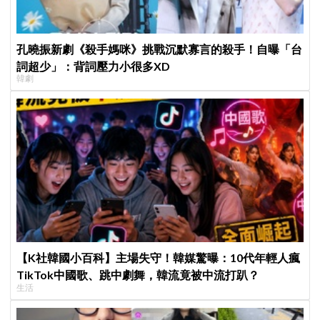
孔曉振新劇《殺手媽咪》挑戰沉默寡言的殺手！自曝「台
詞超少」：背詞壓力小很多XD
韓劇
【K社韓國小百科】主場失守！韓媒驚曝：10代年輕人瘋
TikTok中國歌、跳中劇舞，韓流竟被中流打趴？
生活