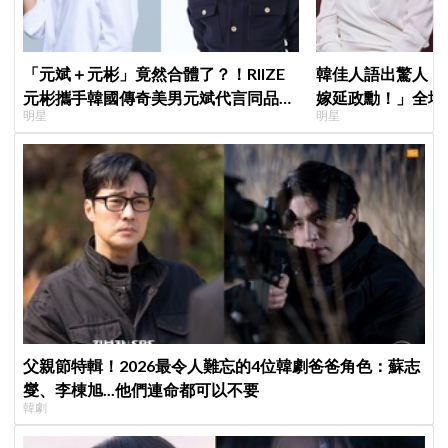
「元斌＋元彬」竟然合體了？！RIIZE
韓佳人語出驚人：
元彬攜手韓國傳奇美男元斌代言同品
嫁延政勳！」全場
明星
明星
牌，韓網瘋喊：兩個帥哥來了！
實原因笑翻
父親節特輯！2026最令人難忘的4位韓劇爸爸角色：蘇志
燮、李棟旭...他們連命都可以不要
韓劇