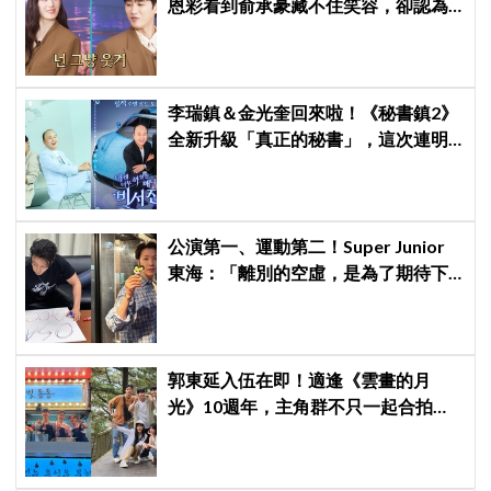
恩彩看到俞承豪藏不住笑容，卻認為
安普賢只是「搞笑男」
李瑞鎮＆金光奎回來啦！《秘書鎮2》
全新升級「真正的秘書」，這次連明
星私生活都包辦！8月28日首播
公演第一、運動第二！Super Junior
東海：「離別的空虛，是為了期待下
次再見」
郭東延入伍在即！適逢《雲畫的月
光》10週年，主角群不只一起合拍畫
報，還錄製特別節目