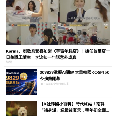
Karina、都敬秀驚喜加盟《宇宙年糕店》！擔任首爾店一
日兼職工讀生 李泳知一句話意外成真
綜藝
009829掌握AI關鍵 大華韓國KOSPI 50
今強勢開募
PR・大華銀全能行銷方案
【K社韓國小百科】時代終結！南韓
「補身湯」迎最後夏天，明年初全面