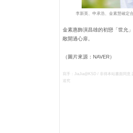
李新英、申承浩、金素慧確定合
金素惠飾演昌雄的初戀「世允
敞開過心扉。
（圖片來源：NAVER）
寫手：JiaJia@KSD / 非得本站書
追究