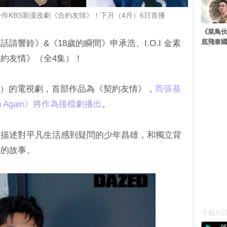
作KBS新漫改劇《合約友情》！下月（4月）6日首播
《菜鳥
底飛泰
請響鈴》&《18歲的瞬間》申承浩、I.O.I 金素
約友情》（全4集）！
二）的電視劇，首部作品為《契約友情》，
而張基
 Again》將作為接檔劇播出
。
，描述對平凡生活感到疑問的少年昌雄，和獨立背
生的故事。
下載KSD