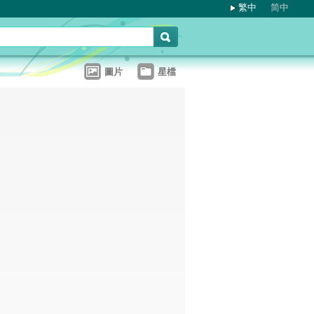
繁中
简中
圖片
星檔