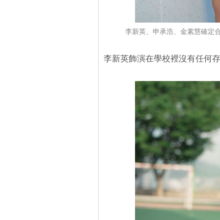
李新英、申承浩、金素慧確定合
李新英飾演在學校裡沒有任何