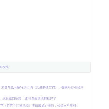
約友情
，池昌旭也有望特別出演《女皇的後宮們》，養眼陣容引發期
再合體，成員親口認證：連演唱會場地都租好了
世正《月亮在江邊流淌》竟暗藏虐心情節，伏筆出乎意料！