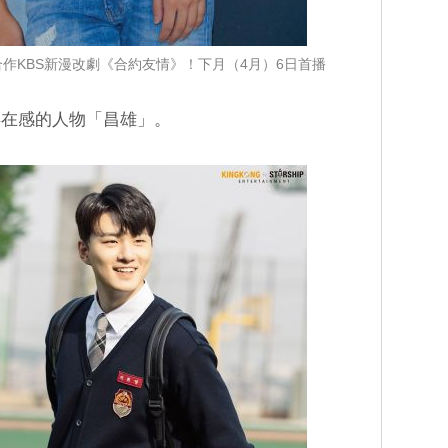
作KBS新漫改劇《合約友情》！下月（4月）6日首播
存在感的人物「昌雄」。