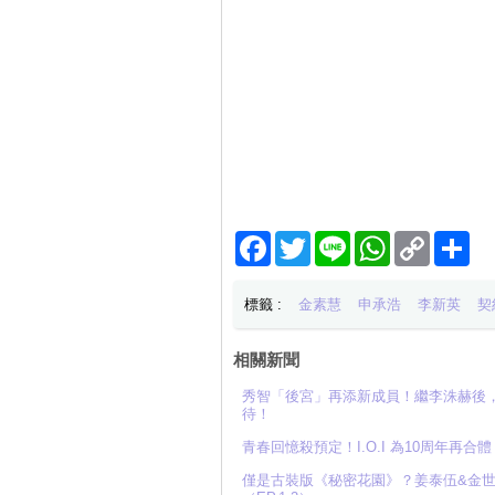
Facebook
Twitter
Line
WhatsApp
Copy
分
Link
享
標籤 :
金素慧
申承浩
李新英
契
相關新聞
秀智「後宮」再添新成員！繼李洙赫後
待！
青春回憶殺預定！I.O.I 為10周年
僅是古裝版《秘密花園》？姜泰伍&金