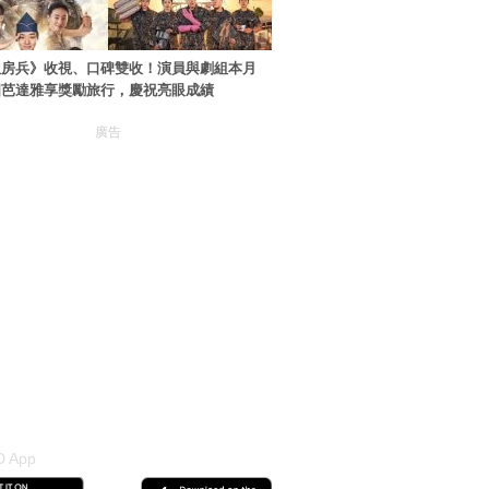
伙房兵》收視、口碑雙收！演員與劇組本月
國芭達雅享獎勵旅行，慶祝亮眼成績
廣告
 App