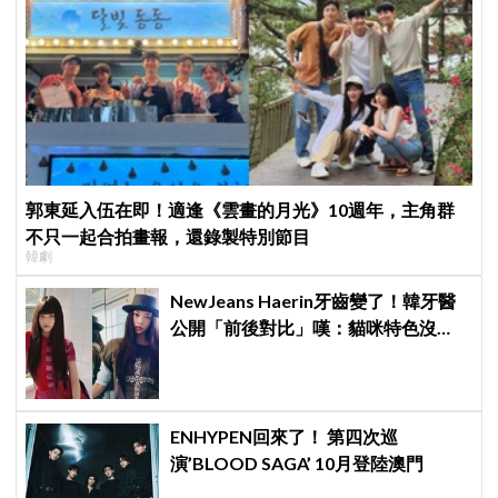
郭東延入伍在即！適逢《雲畫的月光》10週年，主角群
不只一起合拍畫報，還錄製特別節目
韓劇
NewJeans Haerin牙齒變了！韓牙醫
公開「前後對比」嘆：貓咪特色沒
了！粉絲超崩潰
ENHYPEN回來了！ 第四次巡
演’BLOOD SAGA’ 10月登陸澳門