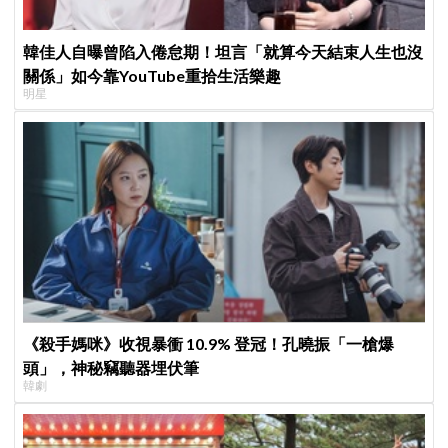
韓佳人自曝曾陷入倦怠期！坦言「就算今天結束人生也沒
關係」如今靠YouTube重拾生活樂趣
明星
《殺手媽咪》收視暴衝 10.9% 登冠！孔曉振「一槍爆
頭」，神秘竊聽器埋伏筆
韓劇