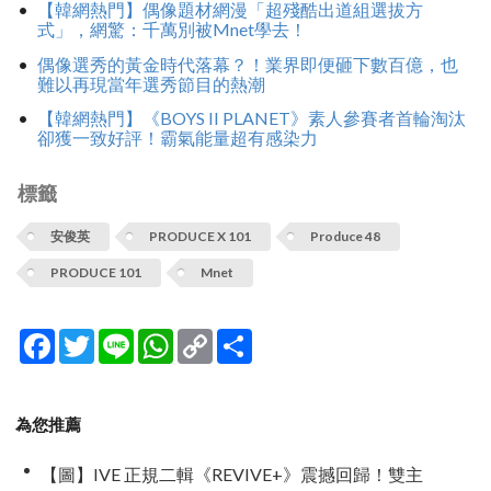
【韓網熱門】偶像題材網漫「超殘酷出道組選拔方
式」，網驚：千萬別被Mnet學去！
偶像選秀的黃金時代落幕？！業界即便砸下數百億，也
難以再現當年選秀節目的熱潮
【韓網熱門】《BOYS II PLANET》素人參賽者首輪淘汰
卻獲一致好評！霸氣能量超有感染力
標籤
安俊英
PRODUCE X 101
Produce 48
PRODUCE 101
Mnet
Facebook
Twitter
Line
WhatsApp
Copy
分
Link
享
為您推薦
【圖】IVE 正規二輯《REVIVE+》震撼回歸！雙主