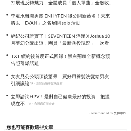
打展現反轉魅力，全體成員「個人單曲」全數收
錄！
李羲承離開男團 ENHYPEN 後公開新藝名！未來
將以「EVAN」之名展開 solo 活動
經紀公司證實了！SEVENTEEN 淨漢 X Joshua 10
月夢幻分隊出道，團員「最新兵役現況」一次看
TXT 續約後首度正式回歸！黑白荊棘全新概念預
告照引爆話題
女友見公公頭頂後驚呆！買好用養髮洗髮給男友
引網議論
PR・新聞熱議養髮洗髮精
立即諮詢HPV！是對自己健康最好的投資，把握
現在不...
PR・台灣癌症基金會
Recommended by
您也可能喜歡這些文章