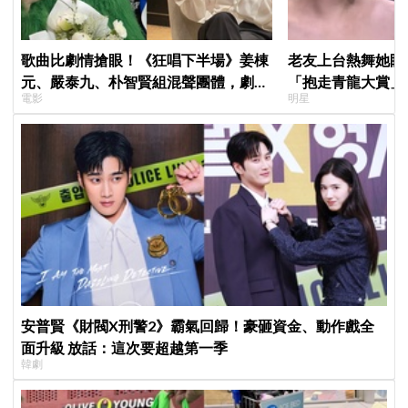
歌曲比劇情搶眼！《狂唱下半場》姜棟
老友上台熱舞她眼
元、嚴泰九、朴智賢組混聲團體，劇中
「抱走青龍大賞」
電影
明星
曲《Love Is》超洗腦
「呀！」真情流露
安普賢《財閥X刑警2》霸氣回歸！豪砸資金、動作戲全
面升級 放話：這次要超越第一季
韓劇