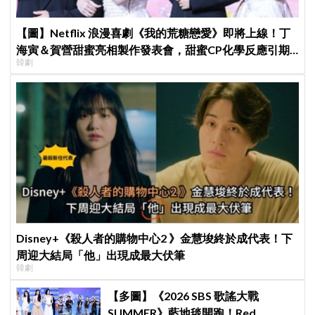
【圖】Netflix 浪漫喜劇《我的荒糖戀愛》即將上線！丁
海寅＆賀營甜蜜亮相製作發表會，甜蜜CP化學反應引期
韓劇
待
Disney+《殺人者的購物中心2 》金慧埈終於成代表！下
周迎大結局「他」出現成最大伏筆
韓劇
【多圖】《2026 SBS 歌謠大戰
SUMMER》藍地毯開跑！Red