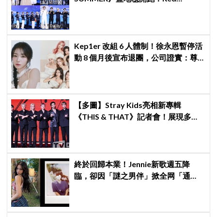
Velvet、Stray Kids、ATEEZ、RIIZE
等愛豆登場
Kep1er 改組 6 人體制！徐永恩暫停活
動 8 個月後宣布退團，公司證實：尊
重其意願
【多圖】Stray Kids亮相新專輯
《THIS & THAT》記者會！展現多才
全能與滿滿自信，預告「以熱治熱」
炸裂夏日音樂圈
終於回歸本業！Jennie新歌週五降
臨，卻因「謎之男伴」掀全网「通
靈」大戰！「愛心男」是他啦