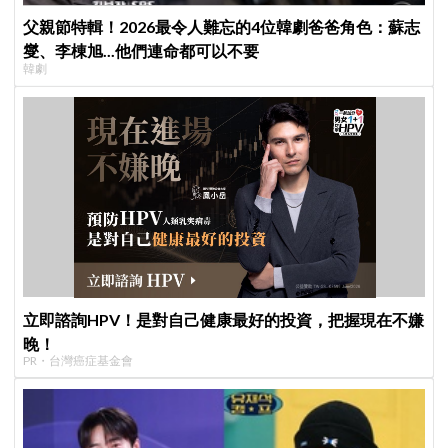
父親節特輯！2026最令人難忘的4位韓劇爸爸角色：蘇志
燮、李棟旭...他們連命都可以不要
韓劇
立即諮詢HPV！是對自己健康最好的投資，把握現在不嫌
晚！
PR・台灣癌症基金會