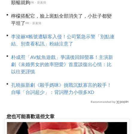
順暢就夠
PR・新素簡
檸檬搭配它，臉上斑點全部消失了，小肚子都變
平坦了
PR・新素簡
李浚赫X帳號遭駭客入侵！公司緊急示警「別點連
結、別查看私訊」粉絲注意了
朴成焄「AV魷魚遊戲」爭議後回歸螢幕！主演新
劇《未婚男女的效率戀愛》首度談復出心情：比
以往更謹慎
孔曉振新劇《殺手媽咪》挑戰沉默寡言的殺手！
自曝「台詞超少」：背詞壓力小很多XD
Recommended by
您也可能喜歡這些文章