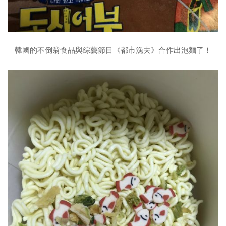
韓國的不倒翁食品與綜藝節目《都市漁夫》合作出泡麵了！