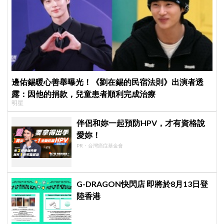
邊佑錫暖心善舉曝光！《劉在錫的民宿法則》出演者透
露：因他的捐款，兒童患者順利完成治療
明星
伴侶和妳一起預防HPV，才有資格說
愛妳！
PR・台灣癌症基金會
G-DRAGON快閃店 即將於8月13日登
陸香港