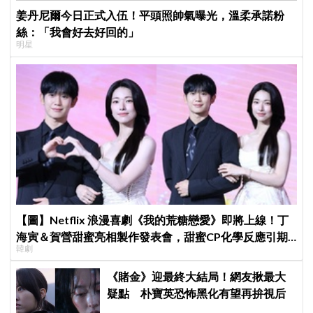
姜丹尼爾今日正式入伍！平頭照帥氣曝光，溫柔承諾粉
絲：「我會好去好回的」
明星
【圖】Netflix 浪漫喜劇《我的荒糖戀愛》即將上線！丁
海寅＆賀營甜蜜亮相製作發表會，甜蜜CP化學反應引期
韓劇
待
《賭金》迎最終大結局！網友揪最大
疑點 朴寶英恐怖黑化有望再拚視后