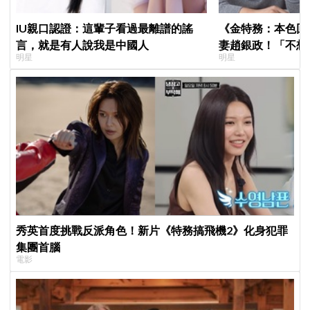
IU親口認證：這輩子看過最離譜的謠
《金特務：本色回
言，就是有人說我是中國人
妻趙銀政！「不想
明星
明星
一句話展現滿滿尊
秀英首度挑戰反派角色！新片《特務搞飛機2》化身犯罪
集團首腦
電影