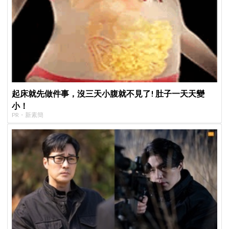
起床就先做件事，沒三天小腹就不見了! 肚子一天天變
小！
PR・新素簡