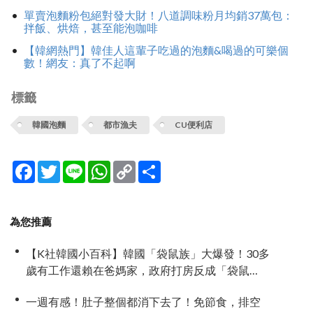
單賣泡麵粉包絕對發大財！八道調味粉月均銷37萬包：
拌飯、烘焙，甚至能泡咖啡
【韓網熱門】韓佳人這輩子吃過的泡麵&喝過的可樂個
數！網友：真了不起啊
標籤
韓國泡麵
都市漁夫
CU便利店
Facebook
Twitter
Line
WhatsApp
Copy
分
Link
享
為您推薦
【K社韓國小百科】韓國「袋鼠族」大爆發！30多
歲有工作還賴在爸媽家，政府打房反成「袋鼠
族」推手
一週有感！肚子整個都消下去了！免節食，排空