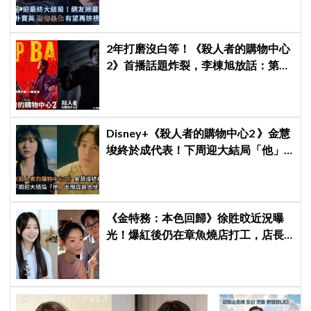
2年打磨沒白等！《殺人者的購物中心
2》首播話題炸裂，李棟旭放話：第三
季找我，我就拍
Disney+《殺人者的購物中心2 》金慧
埈終於成代表！下周迎大結局「他」
出現成最大伏筆
《金特務：本色回歸》徐貹旼近況曝
光！爆紅後仍在章魚燒店打工，店長
驚呼：「妳怎麼會在這裡？」