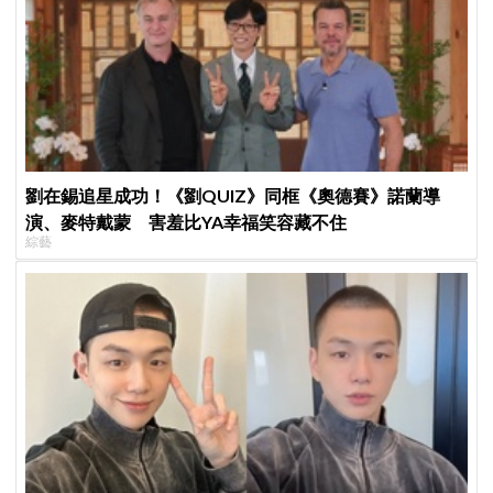
劉在錫追星成功！《劉QUIZ》同框《奧德賽》諾蘭導
演、麥特戴蒙 害羞比YA幸福笑容藏不住
綜藝