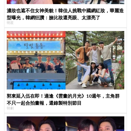
濃妝也遮不住女神美貌！韓佳人挑戰中國網紅妝，華麗造
型曝光，韓網狂讚：臉比妝還亮眼、太漂亮了
明星
郭東延入伍在即！適逢《雲畫的月光》10週年，主角群
不只一起合拍畫報，還錄製特別節目
韓劇