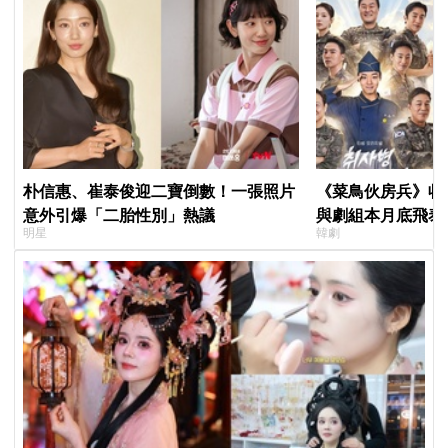
朴信惠、崔泰俊迎二寶倒數！一張照片
《菜鳥伙房兵》收
意外引爆「二胎性別」熱議
與劇組本月底飛泰
明星
韓劇
行，慶祝亮眼成績