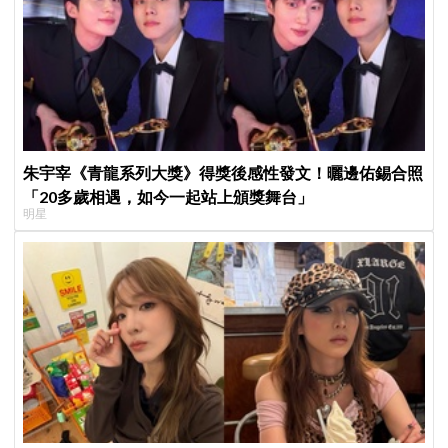
朱宇宰《青龍系列大獎》得獎後感性發文！曬邊佑錫合照
「20多歲相遇，如今一起站上頒獎舞台」
明星