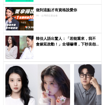
做到這點才有資格說愛你
PR・台灣癌症基金會
韓佳人語出驚人：「若能重來，我不
會嫁延政勳！」全場嚇壞，下秒哀怨
曝真實原因笑翻