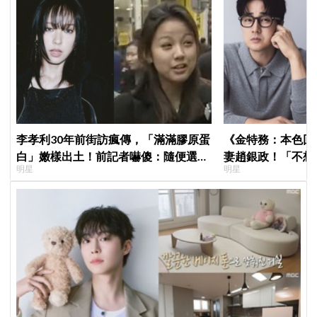
李孝利30年前街訪瘋傳，「滿滿膠原蛋
《金特務：本色回
白」嫩樣出土！前記者嚇傻：隨便選到
妻趙銀政！「不想
明星
明星
傳奇
一句話展現滿滿尊