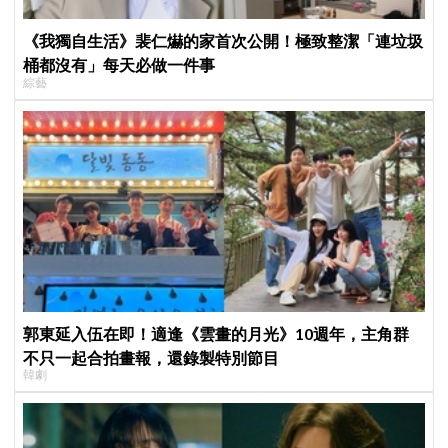
《我獨自生活》裴仁爀的家首次公開！極致整潔「連垃圾
桶都沒有」每天必做一件事
綜藝
郭東延入伍在即！適逢《雲畫的月光》10週年，主角群
不只一起合拍畫報，還錄製特別節目
韓劇