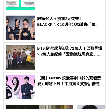
限額40人＋提前2天突襲！
BLACKPINK 10週年活動遭轟「敷
衍」，YG急證實：4人確定完全體出
席
BTS 歐洲巡演狂吸 72 萬人！巴黎單場
9.2萬人創紀錄「驚動總統馬克宏」下
站直奔世界盃決賽
【圖】Netflix 浪漫喜劇《我的荒糖戀
愛》即將上線！丁海寅＆賀營甜蜜亮
相製作發表會，甜蜜CP化學反應引期
待