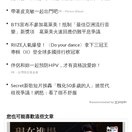
治熱」炸裂夏日音樂圈
帶著皮克敏一起出門吧
PR・Pikmin Bloom
BTS宣布不參加葛萊美！抵制「最佳亞洲流行音
樂」新獎項 葛萊美火速回應仍難平息爭議
RIIZE人氣爆發！〈Do your dance〉拿下三冠王
專輯《II》登全球多國排行榜冠軍
伴侶和妳一起預防HPV，才有資格說愛妳！
PR・台灣癌症基金會
Secret新歌短片挨轟「醜化50多歲的人」掀世代
歧視爭議！網怒：看了很不舒服
Recommended by
您也可能喜歡這些文章