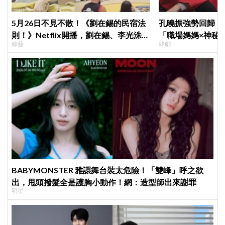
5月26日不見不散！《劉在錫的民宿法
孔曉振強勢回歸！
則！》Netflix開播，劉在錫、李光洙、
「職場媽媽×神秘
綜藝
韓劇
邊佑錫累到靈魂出竅
鄭準元展開反差夫
BABYMONSTER 雅譞舞台裝太危險！「雙峰」呼之欲
出，甩頭撥髮全是護胸小動作！網：造型師出來謝罪
明星