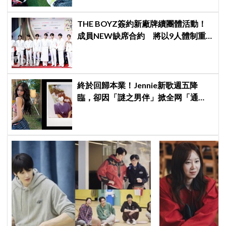
THE BOYZ簽約新廠牌續團體活動！
成員NEW缺席合約 將以9人體制重
啟新篇章
終於回歸本業！Jennie新歌週五降
臨，卻因「謎之男伴」掀全网「通
靈」大戰！「愛心男」是他啦