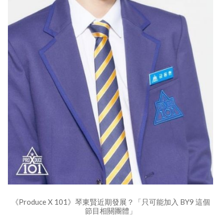
《Produce X 101》琴東賢近期發展？「只可能加入 BY9 這個
節目相關團體」