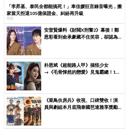
「李昇基、泰民全都能搞死！」車佳媛狂言錄音曝光，搬
家當天拒退105億保證金、糾紛再升級
明星
安普賢爆料《財閥X刑警2》幕後！鄭
恩彩看到俞承豪藏不住笑容，卻認為
安普賢只是「搞笑男」
朴恩斌《超能路人甲》搞怪少女
→《毛骨悚然的戀愛》見鬼霸總！180
度反差演技獲讚「信看演員」
《菜鳥伙房兵》收視、口碑雙收！演
員與劇組本月底飛泰國芭達雅享獎勵
旅行，慶祝亮眼成績