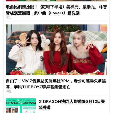
歌曲比劇情搶眼！《狂唱下半場》姜棟元、嚴泰九、朴智
賢組混聲團體，劇中曲《Love Is》超洗腦
電影
自由了！VIVIZ告贏惡劣所屬社BPM，母公司連爆欠薪黑
幕、泰民THE BOYZ李昇基集體逃亡
明星
G-DRAGON快閃店 即將於8月13日登
陸香港