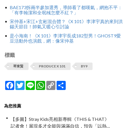
BAE173拆兩半參加選秀，導師看了都嘆氣，網抱不平：
「有李翰潔和全珉稶怎麼不紅？」
宋仲基+宋江+玄彬混合體？《X 101》李津宇真的來到洪
錫天節目！帥氣又暖心引討論
是小海南！《X 101》李津宇長成182型男！GHOST9愛
豆活動外也演戲，網：像宋仲基
標籤
琴東賢
PRODUCE X 101
BY9
Facebook
Twitter
Line
WhatsApp
Copy
分
Link
享
為您推薦
【多圖】Stray Kids亮相新專輯《THIS & THAT》
記者會！展現多才全能與滿滿自信，預告「以熱