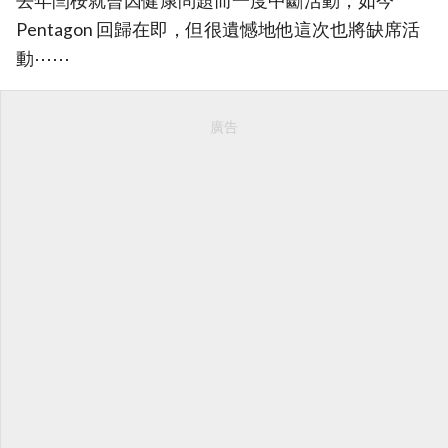
去年閆桉就曾因健康問題而一度中斷活動，如今
Pentagon 回歸在即，但很遺憾地他這次也將缺席活
動⋯⋯
廣告