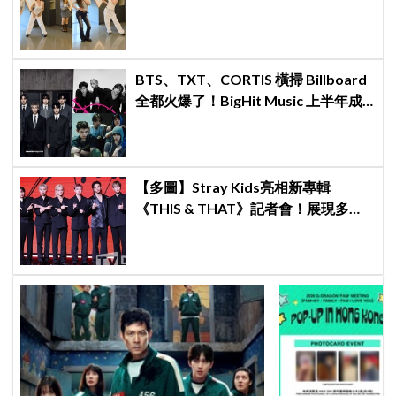
不舒服
BTS、TXT、CORTIS 橫掃 Billboard
全都火爆了！BigHit Music 上半年成
績單太驚人
【多圖】Stray Kids亮相新專輯
《THIS & THAT》記者會！展現多才
全能與滿滿自信，預告「以熱治熱」
炸裂夏日音樂圈