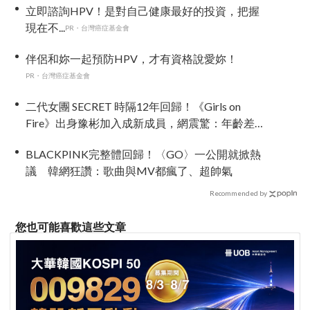
立即諮詢HPV！是對自己健康最好的投資，把握
現在不...
PR・台灣癌症基金會
伴侶和妳一起預防HPV，才有資格說愛妳！
PR・台灣癌症基金會
二代女團 SECRET 時隔12年回歸！《Girls on
Fire》出身豫彬加入成新成員，網震驚：年齡差太
大了吧
BLACKPINK完整體回歸！〈GO〉一公開就掀熱
議 韓網狂讚：歌曲與MV都瘋了、超帥氣
Recommended by
您也可能喜歡這些文章