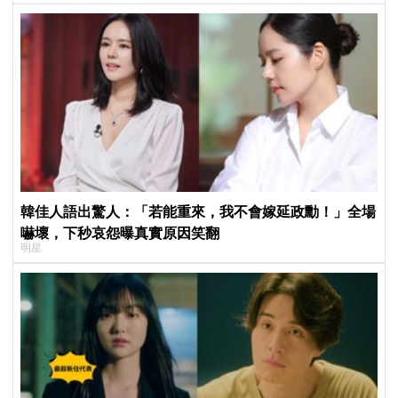
韓佳人語出驚人：「若能重來，我不會嫁延政勳！」全場
嚇壞，下秒哀怨曝真實原因笑翻
明星