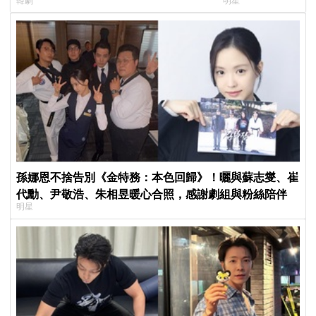
韓劇
明星
行，慶祝亮眼成績
照片」，店家尖叫
不能脫粉了
孫娜恩不捨告別《金特務：本色回歸》！曬與蘇志燮、崔
代勳、尹敬浩、朱相昱暖心合照，感謝劇組與粉絲陪伴
明星