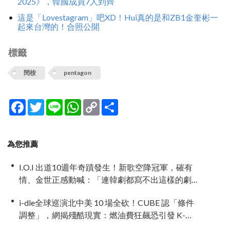
2025》，韓國成員7人到齊
這是「Lovestagram」吧XD！Hui真的是和ZB1金奎彬一
起來台灣的！合照公開
標籤
閆桉
pentagon
Facebook
Twitter
Line
WhatsApp
Copy
分
Link
享
為您推薦
I.O.I 出道10週年奇蹟發生！新歌空降冠軍，磪有
情、金世正感動喊：「連韓劇都寫不出這樣的劇
情」
i-dle全球巡演北中美 10 場全砍！CUBE 認「條件
調整」，網揭殘酷現實：燃油費狂飆恐引發 K-
Pop 棄美潮？