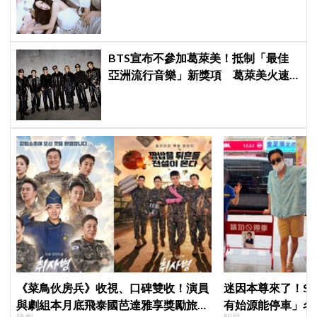
YouTube 全球熱搜冠軍
BTS宣布不參加葛萊美！抵制「最佳
亞洲流行音樂」新獎項 葛萊美火速
回應仍難平息爭議
《菜鳥伙房兵》收視、口碑雙收！演員
迷因本尊來了！S
與劇組本月底飛泰國芭達雅享獎勵旅
有始源能停車」名