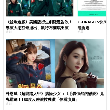
《魷魚遊戲》美國版衍生劇確定告吹！
G-DRAGON快閃
導演大衛芬奇退出、凱特布蘭琪出演傳
陸香港
韓劇
明星
聞也破局
朴恩斌《超能路人甲》搞怪少女→《毛骨悚然的戀愛》見
鬼霸總！180度反差演技獲讚「信看演員」
韓劇