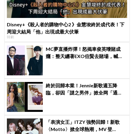
Disney+《殺人者的購物中心2 》金慧埈終於成代表！下
周迎大結局「他」出現成最大伏筆
韓劇
MC夢直播炸彈！怒揭車俊英嗜賭成
癮：整天纏著EXO伯賢去賭場，喊話
「伯賢啊，男人就是要會賭」
終於回歸本業！Jennie新歌週五降
臨，卻因「謎之男伴」掀全网「通
靈」大戰！「愛心男」是他啦
「表演女王」ITZY 強勢回歸！新歌
〈Motto〉掀全球熱潮，MV 登