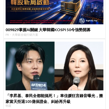
009829掌握AI關鍵 大華韓國KOSPI 50今強勢開募
PR・大華銀全能行銷方案
「李昇基、泰民全都能搞死！」車佳媛狂言錄音曝光，搬
家當天拒退105億保證金、糾紛再升級
明星