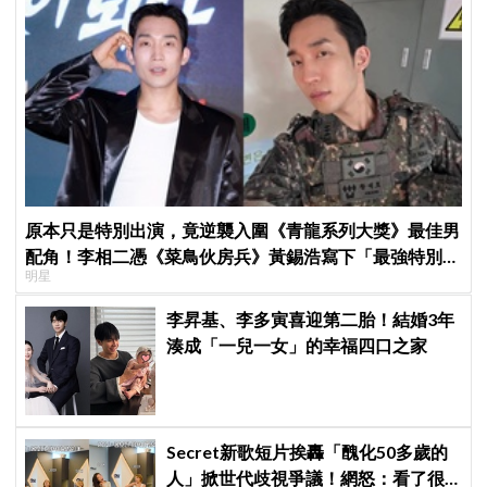
原本只是特別出演，竟逆襲入圍《青龍系列大獎》最佳男
配角！李相二憑《菜鳥伙房兵》黃錫浩寫下「最強特別出
明星
演」傳奇
李昇基、李多寅喜迎第二胎！結婚3年
湊成「一兒一女」的幸福四口之家
Secret新歌短片挨轟「醜化50多歲的
人」掀世代歧視爭議！網怒：看了很