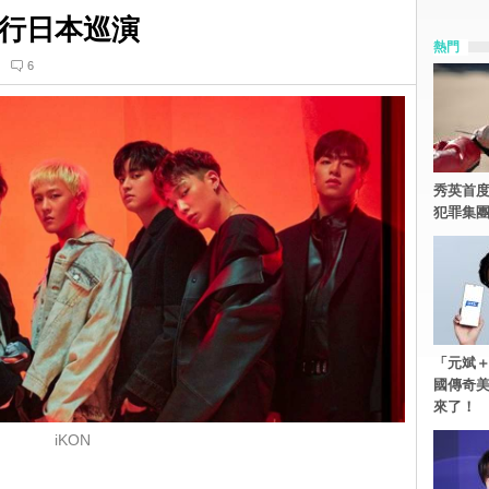
進行日本巡演
熱門
6
秀英首度
犯罪集
「元斌＋
國傳奇
來了！
iKON