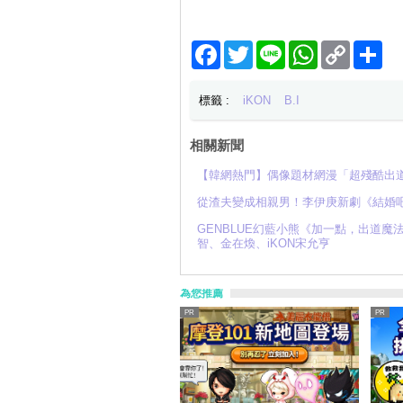
Facebook
Twitter
Line
WhatsApp
Copy
分
Link
享
標籤 :
iKON
B.I
相關新聞
【韓網熱門】偶像題材網漫「超殘酷出道
從渣夫變成相親男！李伊庚新劇《結婚吧
GENBLUE幻藍小熊《加一點，出道魔法配
智、金在煥、iKON宋允亨
為您推薦