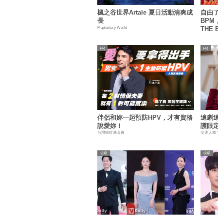
楓之谷世界Artale 夏日活動清爽成
自由了
長
BP
Maplestory World
THE
伴侶和妳一起預防HPV，才有資格
追劇
說愛妳！
護眼
台灣癌症基金會
安達人壽
明星
明星