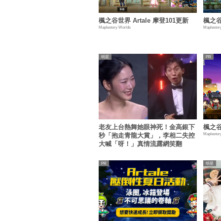
楓之谷世界 Artale 摩登101更新
楓之谷
Maplestory Worlds
Maplestor
明星
老友上台熱舞她眼神死！金高銀下
楓之谷
Maplestor
秒「抱走青龍大賞」，李相二失控
大喊「呀！」真情流露網笑翻
明星