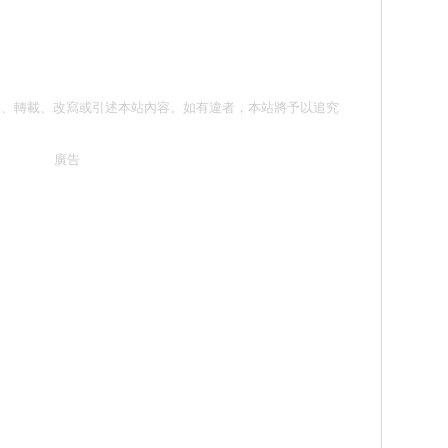
請勿抄襲、轉載、改寫或引述本站內容。如有違者，本站將予以追究
廣告