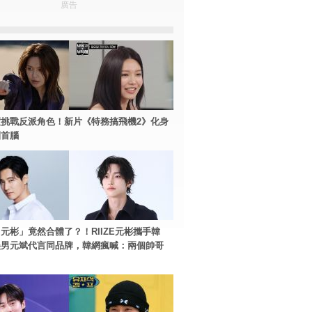
廣告
挑戰反派角色！新片《特務搞飛機2》化身
團首腦
元彬」竟然合體了？！RIIZE元彬攜手韓
美男元斌代言同品牌，韓網瘋喊：兩個帥哥