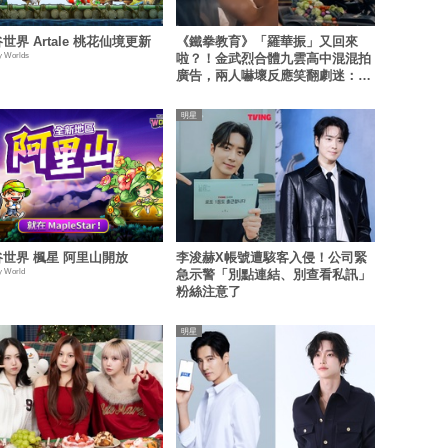
世界 Artale 桃花仙境更新
《鐵拳教育》「羅華振」又回來
y Worlds
啦？！金武烈合體九雲高中混混拍
廣告，兩人嚇壞反應笑翻劇迷：根
本番外篇！
明星
世界 楓星 阿里山開放
李浚赫X帳號遭駭客入侵！公司緊
y World
急示警「別點連結、別查看私訊」
粉絲注意了
明星