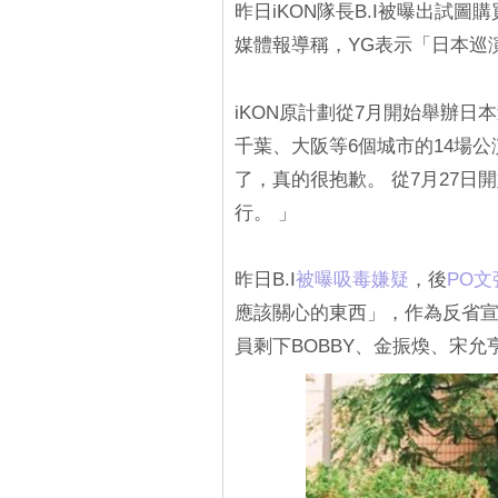
昨日iKON隊長B.I被曝出試圖
媒體報導稱，YG表示「日本巡
iKON原計劃從7月開始舉辦
千葉、大阪等6個城市的14場公演
了，真的很抱歉。 從7月27日
行。 」
昨日B.I
被曝吸毒嫌疑
，後
PO
應該關心的東西」，作為反省宣佈
員剩下BOBBY、金振煥、宋