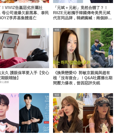
！VIVIZ告贏惡劣所屬社
「元斌＋元彬」竟然合體了？！
M，母公司連爆欠薪黑幕、泰民
RIIZE元彬攜手韓國傳奇美男元斌
 BOYZ李昇基集體逃亡
代言同品牌，韓網瘋喊：兩個帥哥
來了！
明星
追太久 護眼保單要入手【安心
《換乘戀愛4》郭敏京親揭與趙有
定期眼睛險】
植「沒有復合」！Q&A吐露播出期
 安心護眼
間壓力爆表，曾因惡評失眠
明星