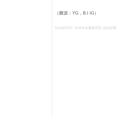
（圖源：YG，B.I IG）
Sani@KSD / 非得本站書面同意 