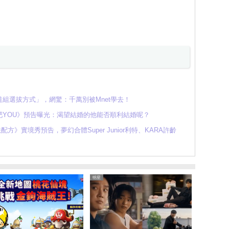
組選拔方式」，網驚：千萬別被Mnet學去！
YOU》預告曝光：渴望結婚的他能否順利結婚呢？
方》實境秀預告，夢幻合體Super Junior利特、KARA許齡
明星