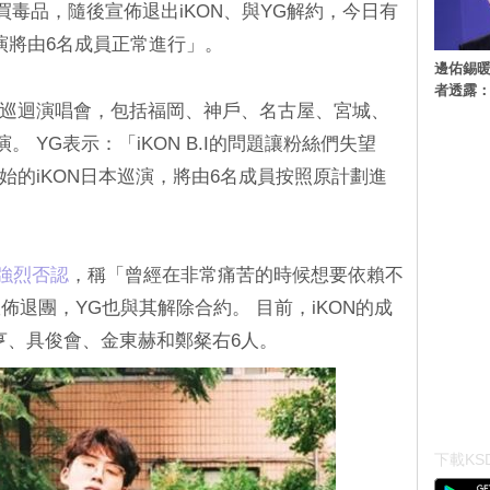
購買毒品，隨後宣佈退出iKON、與YG解約，今日有
演將由6名成員正常進行」。
邊佑錫
者透露
日本巡迴演唱會，包括福岡、神戶、名古屋、宮城、
。 YG表示：「iKON B.I的問題讓粉絲們失望
開始的iKON日本巡演，將由6名成員按照原計劃進
文強烈否認
，稱「曾經在非常痛苦的時候想要依賴不
退團，YG也與其解除合約。 目前，iKON的成
允亨、具俊會、金東赫和鄭粲右6人。
下載KSD