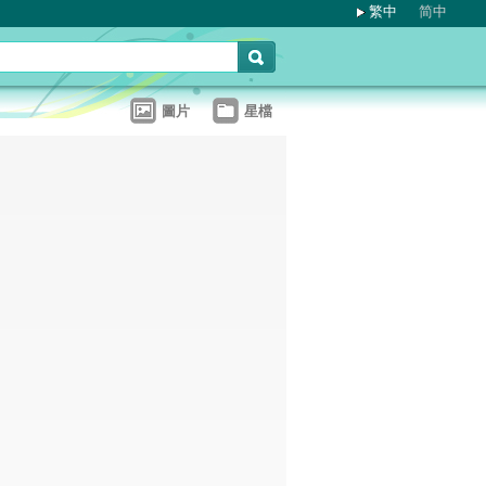
繁中
简中
圖片
星檔