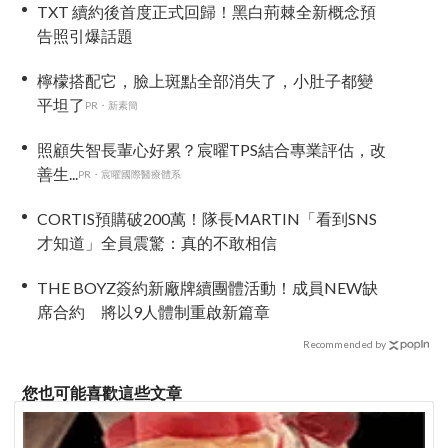
TXT 續約後首度正式回歸！黑白荊棘全新概念預
告照引爆話題
檸檬搭配它，臉上斑點全部消失了，小肚子都變
平坦了
PR・新素簡
照顧失智長輩心好累？宸曜TPS結合專業評估，改
善生...
PR・宸曜國際醫療體系
CORTIS預購破200萬！隊長MARTIN「看到SNS
才知道」全員震驚：真的不敢相信
THE BOYZ簽約新廠牌續團體活動！成員NEW缺
席合約 將以9人體制重啟新篇章
Recommended by
您也可能喜歡這些文章