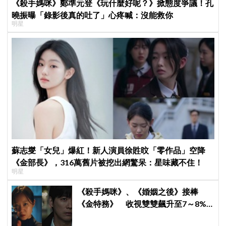
《殺手媽咪》鄭準元登《玩什麼好呢？》掀態度爭議！孔
曉振曝「錄影後真的吐了」心疼喊：沒能救你
明星
蘇志燮「女兒」爆紅！新人演員徐貹旼「零作品」空降
《金部長》，316萬舊片被挖出網驚呆：星味藏不住！
明星
《殺手媽咪》、《婚姻之後》接棒
《金特務》 收視雙雙飆升至7～8%
創新高！