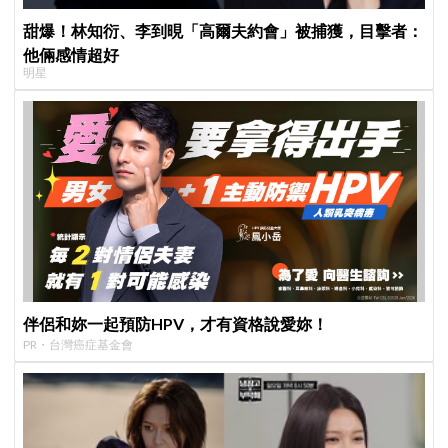
甜爆！林知衍、李到晛「高爾夫約會」被捕獲，目擊者：
他倆感情超好
明星
伴侶和妳一起預防HPV，才有資格說愛妳！
PR・台灣癌症基金會