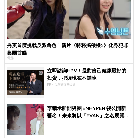
秀英首度挑戰反派角色！新片《特務搞飛機2》化身犯罪
集團首腦
電影
立即諮詢HPV！是對自己健康最好的
投資，把握現在不嫌晚！
PR・台灣癌症基金會
李羲承離開男團 ENHYPEN 後公開新
藝名！未來將以「EVAN」之名展開
solo 活動