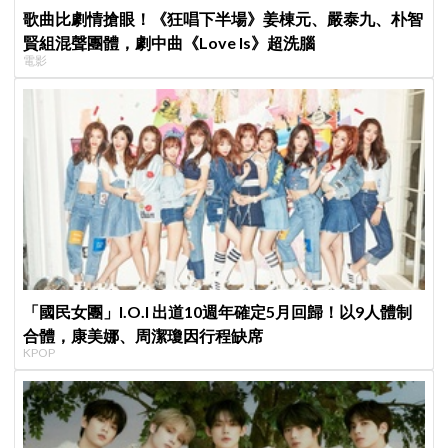
歌曲比劇情搶眼！《狂唱下半場》姜棟元、嚴泰九、朴智
賢組混聲團體，劇中曲《Love Is》超洗腦
電影
「國民女團」I.O.I 出道10週年確定5月回歸！以9人體制
合體，康美娜、周潔瓊因行程缺席
KPOP