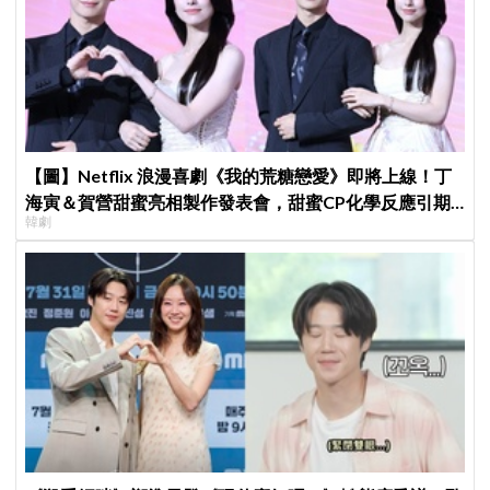
【圖】Netflix 浪漫喜劇《我的荒糖戀愛》即將上線！丁
海寅＆賀營甜蜜亮相製作發表會，甜蜜CP化學反應引期
韓劇
待