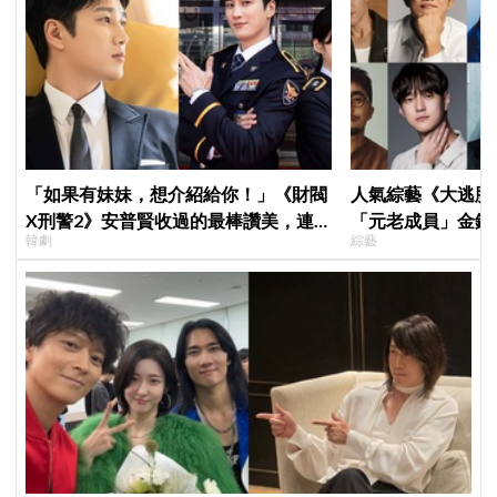
「如果有妹妹，想介紹給你！」《財閥
人氣綜藝《大逃脫
X刑警2》安普賢收過的最棒讚美，連
「元老成員」金鍾
韓劇
綜藝
哥哥們都認證的好品格～
SEVENTEEN 
席成最大焦點