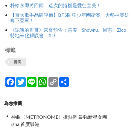
朴軫永即將回歸 這次的搭檔是愛徒宣美！
【百大歌手品牌評價】BTS防彈少年團衛冕 大勢林英雄
奪下亞軍！
《認識的哥哥》來賓預告：善美、Shownu、周憲、Zico
特地來化解誤會！XD
標籤
善美
Facebook
Twitter
Line
WhatsApp
Copy
分
Link
享
為您推薦
神曲〈METRONOME〉掀熱潮 最強新星女團
izna 首度襲港