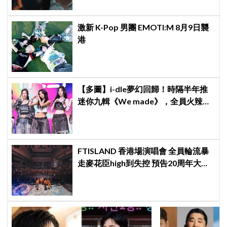
激新 K-Pop 男團 EMOTI:M 8月9日襲
港
【多圖】i-dle夢幻回歸！時隔半年推
迷你九輯《We made》，全員火辣現
身記者會
FTISLAND 香港場演唱會 全員輪流暴
走麥花臣high到失控 預告20周年大計
《FaTe》成序幕