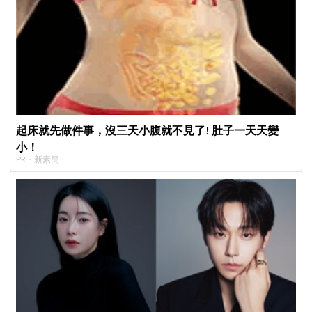
起床就先做件事，沒三天小腹就不見了! 肚子一天天變
小！
PR・新素簡