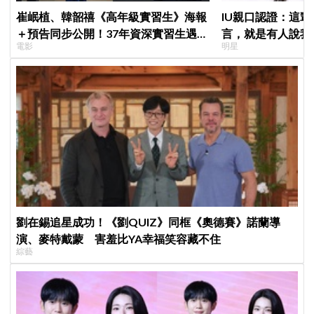
崔岷植、韓韶禧《高年級實習生》海報
IU親口認證：這
＋預告同步公開！37年資深實習生遇上
言，就是有人說我
電影
明星
美女CEO
劉在錫追星成功！《劉QUIZ》同框《奧德賽》諾蘭導
演、麥特戴蒙 害羞比YA幸福笑容藏不住
綜藝