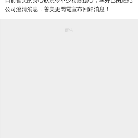
日前善美的身心狀況令不少粉絲擔心，幸好已由經紀
公司澄清消息，善美更閃電宣布回歸消息！
廣告