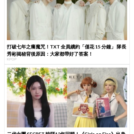
打破七年之癢魔咒！TXT 全員續約「僅花 15 分鐘」 隊長
秀彬揭秘背後原因：大家都帶好了答案！
KPOP
二代女團 SECRET 時隔12年回歸！《Girls on Fire》出身