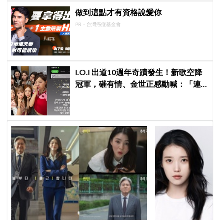
做到這點才有資格說愛你
PR・台灣癌症基金會
I.O.I 出道10週年奇蹟發生！新歌空降
冠軍，磪有情、金世正感動喊：「連
韓劇都寫不出這樣的劇情」