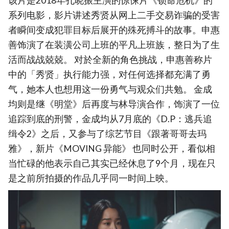
该片是2018年孔晓振主演的惊悚片《锁命危机》的
系列电影，影片讲述秀贤从网上二手交易诈骗的受害
者瞬间变成犯罪目标后展开的殊死搏斗的故事。申惠
善饰演了在装潢公司上班的平凡上班族，整日为了生
活而战战兢兢。 对於全新的角色挑战，申惠善称片
中的「秀贤」执行能力强，对任何选择都充满了勇
气，她本人也想用这一份勇气与观众们共勉。 金成
均则是继《明堂》后再度与林导演合作，饰演了一位
追踪到底的刑警，金成均从7月底的《D.P：逃兵追
缉令2》之后，又参与了综艺节目《跟著哥哥去玛
雅》，新片《MOVING 异能》 也同时公开，看似相
当忙碌的他表示自己其实已经休息了9个月，现在只
是之前所拍摄的作品几乎同一时间上映。