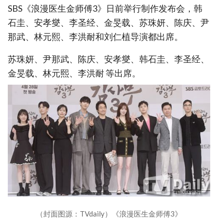
SBS《浪漫医生金师傅3》日前举行制作发布会，韩
石圭、安孝燮、李圣经、金旻载、苏珠妍、陈庆、尹
那武、林元熙、李洪耐和刘仁植导演都出席。
苏珠妍、尹那武、陈庆、安孝燮、韩石圭、李圣经、
金旻载、林元熙、李洪耐 等出席。
（封面图源：TVdaily）《浪漫医生金师傅3》