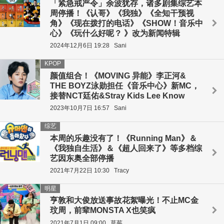
「紧急戒严令」余波犹存，诸多剧集综艺本
周停播！《认哥》《我独》《全知干预视
角》《现在拨打的电话》《SHOW！音乐中
心》《玩什么好呢？ 》改为新闻特辑
2024年12月6日 19:28
Sani
KPOP
颜值组合！《MOVING 异能》李正河&
THE BOYZ泳勋担任《音乐中心》新MC，
接替NCT廷佑&Stray Kids Lee Know
2023年10月7日 16:57
Sani
综艺
本周的乐趣没有了！《Running Man》＆
《我独自生活》＆《超人回来了》等多档综
艺因东奥全部停播
2021年7月22日 10:30
Tracy
明星
亨敦和大俊放送事故花絮曝光！不止MC金
玟周，前辈MONSTA X也笑疯
2021年7月1日 09:00
草莓