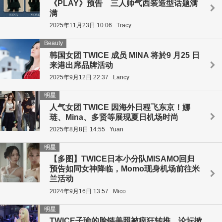
《PLAY》预告 三人帅气西装造型话题满
满
2025年11月23日 10:06
Tracy
Beauty
韩国女团 TWICE 成员 MINA 将於9 月25 日
来港出席品牌活动
2025年9月12日 22:37
Lancy
明星
人气女团 TWICE 因海外日程飞东京！娜
琏、Mina、多贤等展现夏日机场时尚
2025年8月8日 14:55
Yuan
明星
【多图】TWICE日本小分队MISAMO回归
预告如同女神降临，Momo现身机场前往米
兰活动
2024年9月16日 13:57
Mico
明星
TWICE子瑜的脸链美照被疯狂转推，论坛掀