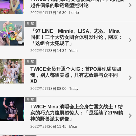
起各偶像的脸链造型照讨论
2022年9月17日 16:30
Lorrie
明星
「97 LINE」Minnie、LISA、志效、Mina
同框！三个大势女团合体引发讨论，网友：
「这组合太犯规了」
2022年6月23日 14:34
Yuan
明星
TWICE全员开通个人IG：首PO展现满满团
魂，别人都晒美照，只有志效最与众不同
XD
2022年5月18日 08:00
Tracy
明星
TWICE Mina 演唱会上变身亡国女战士！结
实的巧克力腹肌超惊人：「是延续了2PM精
神的野兽派女偶像」
2022年2月20日 11:45
Mico