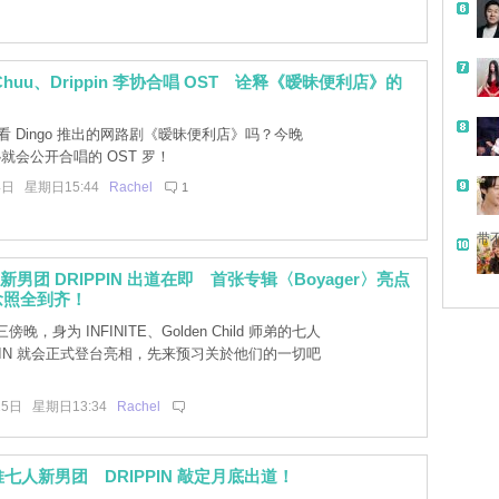
huu、Drippin 李协合唱 OST 诠释《暧昧便利店》的
！
 Dingo 推出的网路剧《暧昧便利店》吗？今晚
协就会公开合唱的 OST 罗！
4日 星期日15:44
Rachel
1
带
 家新男团 DRIPPIN 出道在即 首张专辑〈Boyager〉亮点
念照全到齐！
傍晚，身为 INFINITE、Golden Child 师弟的七人
PPIN 就会正式登台亮相，先来预习关於他们的一切吧
25日 星期日13:34
Rachel
m 推七人新男团 DRIPPIN 敲定月底出道！