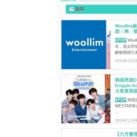
DRIPPIN
新闻
Woolli
团！网：
KPOP
Woo
名，是众所
解散两团引发排
2024年12月
韩国男团DR
Drippin
大售票系
KPOP
韩国实
WESTAR举办
...
2024年11月
【六月整理