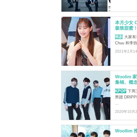
本月少女 C
极致甜蜜
韩剧
大家有看
Chuu 和李
2021年2月1
Woolim
集锦、概
KPOP
下周三
男团 DRI
...
2020年10月
Woolli