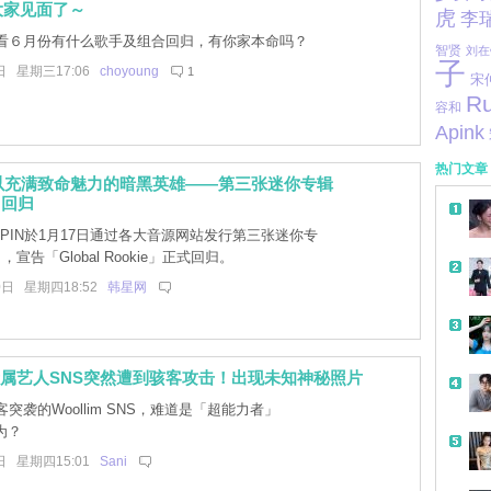
大家见面了～
虎
李
看６月份有什么歌手及组合回归，有你家本命吗？
智贤
刘在
子
日 星期三17:06
choyoung
1
宋
Ru
容和
Apink
热门文章
IN以充满致命魅力的暗黑英雄——第三张迷你专辑
n》回归
PPIN於1月17日通过各大音源网站发行第三张迷你专
n》，宣告「Global Rookie」正式回归。
0日 星期四18:52
韩星网
im所属艺人SNS突然遭到骇客攻击！出现未知神秘照片
突袭的Woollim SNS，难道是「超能力者」
所为？
日 星期四15:01
Sani