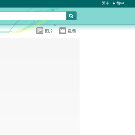
繁中
简中
图片
星档