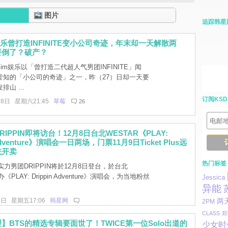
图片
追踪韩星
m娱乐曾打造INFINITE变小公司奇迹，年末却一天解散两
要倒了？破产？
llim娱乐以「曾打造二代超人气男团INFINITE」闻
皆知的「小公司的奇迹」之一，昨（27）日却一天要
山 ...
订阅KSD
28日 星期六21:45
草莓
26
IPPIN即将访台！12月8日台北WESTAR《PLAY:
 Adventure》演唱会一日两场，门票11月9日Ticket Plus远
统开卖
热门标签
力男团DRIPPIN将於12月8日登台，於台北
《PLAY: Drippin Adventure》演唱会，为当地粉丝
Jessica
异能
8日 星期五17:06
韩星网
两
2PM
CLASS
郑
】BTS的精选专辑要面世了！TWICE第一位Solo出道的
少女时