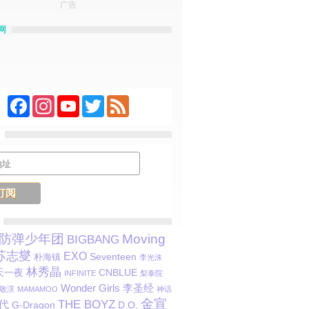
广告
网
Facebook
Instagram
YouTube
Twitter
Feed
防弹少年团
Moving
BIGBANG
苏志燮
EXO
朴海镇
Seventeen
李光洙
林秀晶
天一夜
CNBLUE
INFINITE
梨泰院
李圣经
Wonder Girls
敬淏
MAMAMOO
神话
金宣
代
THE BOYZ
G-Dragon
D.O.