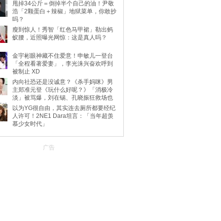
甩掉34公斤＝倒掉半个自己的油！尹敬
浩「2颗蛋白＋辣椒」地狱菜单，你敢抄
吗？
瘦到惊人！秀智「红色马甲裙」勒出蚂
蚁腰，近照曝光网惊：这是真人吗？
金宇彬眼神藏不住爱意！申敏儿一登台
「全程看著爱妻」，李光洙兴奋欢呼到
被制止 XD
内向社恐还是没诚意？《杀手妈咪》男
主郑准元登《玩什么好呢？》「消极冷
淡」被骂爆，刘在锡、孔晓振狂救场也
不动
以为YG很自由，其实连去厕所都要经纪
人许可！2NE1 Dara坦言：「当年超羡
慕少女时代」
广告