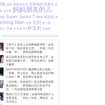
瑞镇
无限挑战
姜素拉
我独自生活
赵权
全
妈妈朋友的儿
金宇彬
锡
Super Junior
T-ara
韩志旼
仲基
郑
nning Man
孔刘
伯贤
徐仁国
朴宝剑
IU
宋江
玄彬
朴宝英
宋智孝
【有片】老友上台热舞她眼神死！金高
银下秒「抱走青龙大赏」，李相二失控
大喊「呀！」真情流露网笑翻
第五届青龙系列大奖获奖名单公开：金
高银泪崩擒大赏，《菜鸟伙房兵》成最
大赢家
BABYMONSTER 雅譞舞台装太危险！
「双峰」呼之欲出，甩头拨发全是护胸
小动作！网：造型师出来谢罪
《金特务：本色回归》苏志燮难得谈爱
妻赵银政！「希望她以自己的名字生
活」一句话展现满满尊重与爱
甩肉17公斤大变样！金敏荷瘦成纸片人
登青龙奖，「对比一年前」网惊呆：以
为不同人