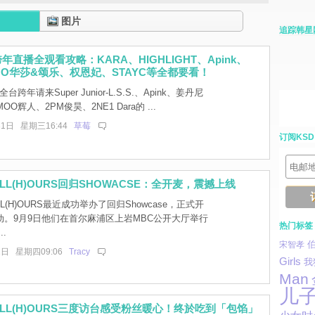
图片
追踪韩星
年直播全观看攻略：KARA、HIGHLIGHT、Apink、
OO华莎&颂乐、权恩妃、STAYC等全都要看！
全台跨年请来Super Junior-L.S.S.、Apink、姜丹尼
OO辉人、2PM俊昊、2NE1 Dara的 ...
31日 星期三16:44
草莓
订阅KSD
LL(H)OURS回归SHOWACSE：全开麦，震撼上线
L(H)OURS最近成功举办了回归Showcase，正式开
动。9月9日他们在首尔麻浦区上岩MBC公开大厅举行
热门标签
.
宋智孝
1日 星期四09:06
Tracy
Girls
我
Man
儿
LL(H)OURS三度访台感受粉丝暖心！终於吃到「包馅」