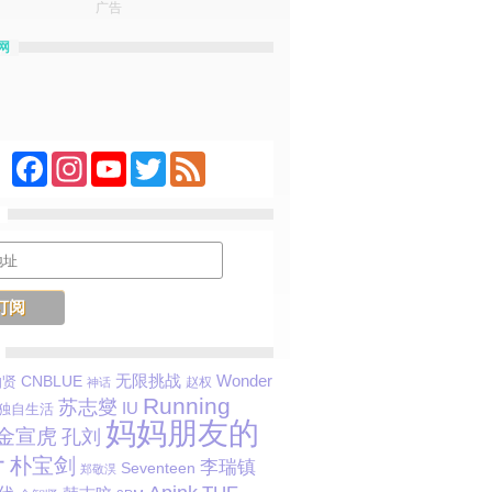
广告
网
Facebook
Instagram
YouTube
Twitter
Feed
CNBLUE
无限挑战
Wonder
伯贤
赵权
神话
Running
苏志燮
IU
独自生活
妈妈朋友的
金宣虎
孔刘
子
朴宝剑
李瑞镇
Seventeen
郑敬淏