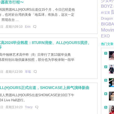
少女时
许愿夜市行程〜
BOYZ
国男团ALL(H)OURS出道仅15个月，今日已经是他
朴宝英
台，也对於台湾的美食「地瓜球」有执念，这次一定
Dragon
而现在台 ...
BIGB
7日 星期六09:10
Erin
Movi
EXO
2024毕业韩星：8TURN润奎、ALL(H)OURS泯济、
热门文章
等
高中翰林艺术高中昨（8）日举行了第13届毕业典
韩星特别出场供媒体拍照，部分也为学校录制一段毕
。
0日 星期六12:00
草莓
LL(H)OURS正式出道，SHOWCASE上帅气演绎新曲
人男团ALL(H)OURS出道SHOWCASE於10日下午
 Live Hall进行。
2日 星期五10:23
Tracy