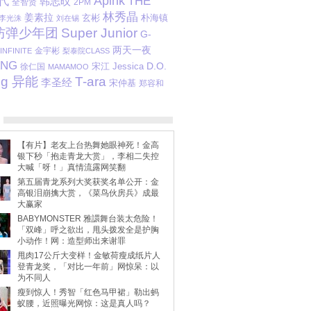
Apink
代
THE
韩志旼
全智贤
2PM
林秀晶
姜素拉
玄彬
朴海镇
李光洙
刘在锡
防弹少年团
Super Junior
G-
两天一夜
金宇彬
INFINITE
梨泰院CLASS
ANG
D.O.
宋江
Jessica
徐仁国
MAMAMOO
ng 异能
T-ara
李圣经
宋仲基
郑容和
【有片】老友上台热舞她眼神死！金高
银下秒「抱走青龙大赏」，李相二失控
大喊「呀！」真情流露网笑翻
第五届青龙系列大奖获奖名单公开：金
高银泪崩擒大赏，《菜鸟伙房兵》成最
大赢家
BABYMONSTER 雅譞舞台装太危险！
「双峰」呼之欲出，甩头拨发全是护胸
小动作！网：造型师出来谢罪
甩肉17公斤大变样！金敏荷瘦成纸片人
登青龙奖，「对比一年前」网惊呆：以
为不同人
瘦到惊人！秀智「红色马甲裙」勒出蚂
蚁腰，近照曝光网惊：这是真人吗？