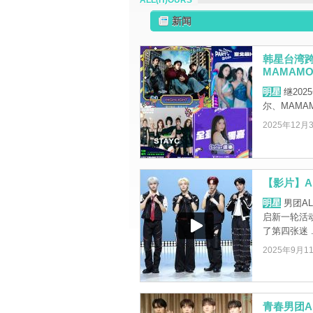
ALL(H)OURS
新闻
韩星台湾跨
MAMAM
明星
继2025
尔、MAMAM
2025年12月
【影片】A
明星
男团AL
启新一轮活
了第四张迷 ..
2025年9月1
青春男团A