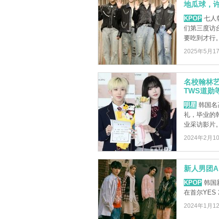
地瓜球，
KPOP
七人韩
们第三度访
要吃到才行。
2025年5月1
名校翰林艺高
TWS道勋
明星
韩国名
礼，毕业的
业采访影片
2024年2月1
新人男团A
KPOP
韩国新
在首尔YES 24
2024年1月1