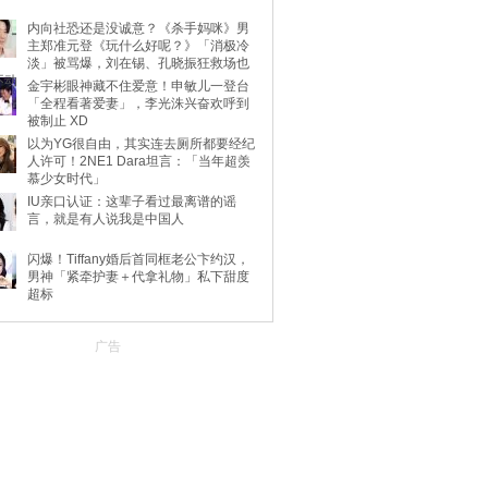
内向社恐还是没诚意？《杀手妈咪》男
主郑准元登《玩什么好呢？》「消极冷
淡」被骂爆，刘在锡、孔晓振狂救场也
不动
金宇彬眼神藏不住爱意！申敏儿一登台
「全程看著爱妻」，李光洙兴奋欢呼到
被制止 XD
以为YG很自由，其实连去厕所都要经纪
人许可！2NE1 Dara坦言：「当年超羡
慕少女时代」
IU亲口认证：这辈子看过最离谱的谣
言，就是有人说我是中国人
闪爆！Tiffany婚后首同框老公卞约汉，
男神「紧牵护妻＋代拿礼物」私下甜度
超标
广告