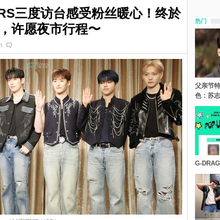
OURS三度访台感受粉丝暖心！终於
热门
，许愿夜市行程〜
n
父亲节特
色：苏志
G-DR