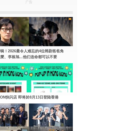
广告
辑！2026最令人难忘的4位韩剧爸爸角
燮、李栋旭...他们连命都可以不要
AGON快闪店 即将於8月13日登陆香港