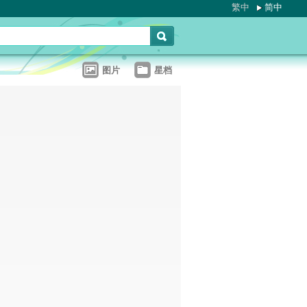
繁中
简中
图片
星档