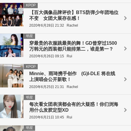
KPOP
【百大偶像品牌评价】BTS防弹少年团地位
不变 女团大展存在感！
2020年6月28日 21:32
Rachel
明星
穿最贵的衣服跳最美的舞！GD曾穿过1500
万韩元的西装都只能排第二，谁是第一？
2020年6月26日 09:15
Rui
KPOP
Minnie、雨琦携手创作 (G)I-DLE 将在线
上演唱会公开新歌！
2020年6月25日 21:31
Rachel
明星
每次看女团表演都会有的大疑惑！你们浏海
用什么发胶定型XD
2020年6月21日 10:45
Rui
明星