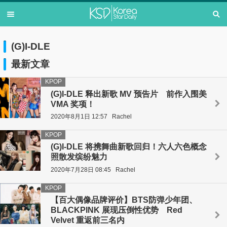
(G)I-DLE
最新文章
KPOP
(G)I-DLE 释出新歌 MV 预告片 前作入围美
VMA 奖项！
2020年8月1日 12:57
Rachel
KPOP
(G)I-DLE 将携舞曲新歌回归！六人六色概念
照散发缤纷魅力
2020年7月28日 08:45
Rachel
KPOP
【百大偶像品牌评价】BTS防弹少年团、
BLACKPINK 展现压倒性优势 Red
Velvet 重返前三名内