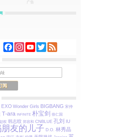
广告
网
Facebook
Instagram
YouTube
Twitter
Feed
BIGBANG
EXO
Wonder Girls
宋仲
朴宝剑
T-ara
英
徐仁国
INFINITE
孔刘
韩志旼
IU
CNBLUE
赵权
郑容和
妈朋友的儿子
林秀晶
D.O.
苏