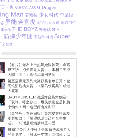
无限挑战
een
宋江
玄彬
伯贤
Jessica
两天一夜
G-Dragon
梨泰院CLASS
ing Man
少女时代
李圣经
姜素拉
ng 异能
金宣虎
我独自生
金宇彬
刘在锡
THE BOYZ
朴海镇
2PM
李光洙
防弹少年团
Super
宋智孝
O
神话
r
全智贤
【有片】老友上台热舞她眼神死！金高
银下秒「抱走青龙大赏」，李相二失控
大喊「呀！」真情流露网笑翻
第五届青龙系列大奖获奖名单公开：金
高银泪崩擒大赏，《菜鸟伙房兵》成最
大赢家
BABYMONSTER 雅譞舞台装太危险！
「双峰」呼之欲出，甩头拨发全是护胸
小动作！网：造型师出来谢罪
《金特务：本色回归》苏志燮难得谈爱
妻赵银政！「希望她以自己的名字生
活」一句话展现满满尊重与爱
甩肉17公斤大变样！金敏荷瘦成纸片人
登青龙奖，「对比一年前」网惊呆：以