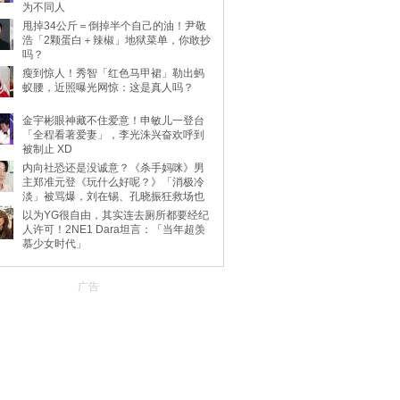
为不同人
甩掉34公斤＝倒掉半个自己的油！尹敬
浩「2颗蛋白＋辣椒」地狱菜单，你敢抄
吗？
瘦到惊人！秀智「红色马甲裙」勒出蚂
蚁腰，近照曝光网惊：这是真人吗？
金宇彬眼神藏不住爱意！申敏儿一登台
「全程看著爱妻」，李光洙兴奋欢呼到
被制止 XD
内向社恐还是没诚意？《杀手妈咪》男
主郑准元登《玩什么好呢？》「消极冷
淡」被骂爆，刘在锡、孔晓振狂救场也
不动
以为YG很自由，其实连去厕所都要经纪
人许可！2NE1 Dara坦言：「当年超羡
慕少女时代」
广告