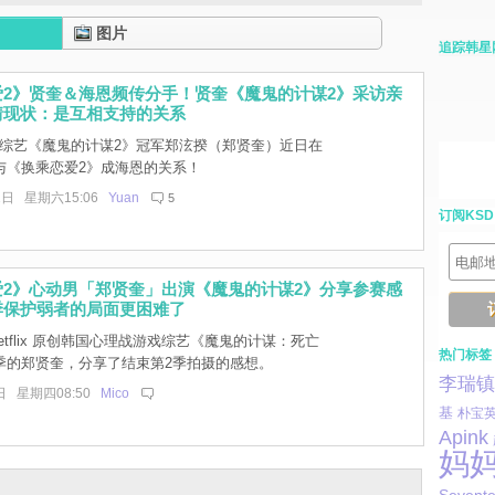
图片
追踪韩星
爱2》贤奎＆海恩频传分手！贤奎《魔鬼的计谋2》采访亲
情现状：是互相支持的关系
lix 综艺《魔鬼的计谋2》冠军郑泫揆（郑贤奎）近日在
与《换乘恋爱2》成海恩的关系！
1日 星期六15:06
Yuan
5
订阅KSD
爱2》心动男「郑贤奎」出演《魔鬼的计谋2》分享参赛感
季保护弱者的局面更困难了
etflix 原创韩国心理战游戏综艺《魔鬼的计谋：死亡
热门标签
季的郑贤奎，分享了结束第2季拍摄的感想。
李瑞镇
日 星期四08:50
Mico
基
朴宝
Apink
妈