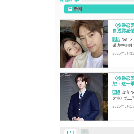
魔鬼的计谋2
新闻
《换乘恋
自透露感
明星
Netf
采访中提到
2025年5月3
《换乘恋
想：这一
综艺
出演 N
之室》第二
2025年5月1
1 / 1
1