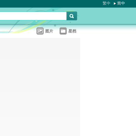
繁中
简中
图片
星档