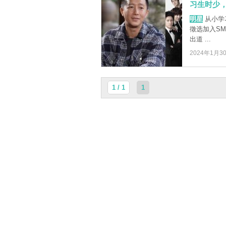
习生时少
明星
从小学
徵选加入SM娱
出道 ...
2024年1月3
1 / 1
1