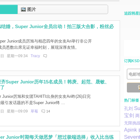
图片
追踪韩星
结婚，Super Junior全员出动！拍三版大合影，粉丝必
per Junior成员厉旭与相恋四年的女友Ari举行非公开
成员悉数出席见证幸福时刻，展现深厚友情。
7日 星期一09:34
Tracy
订阅KSD
Super Junior历年15名成员！韩庚、起范、晟敏、
来了
r Junior厉旭和女团TAHITI出身的女友Ari昨(26)日完
热门标签
间最引发话题的不是Super Junior终 ...
Su
孔刘
7日 星期一09:09
草莓
14
宝剑
两
无限挑
Apink
Seven
per Junior时期每天做恶梦「想过极端选择」收入比当练