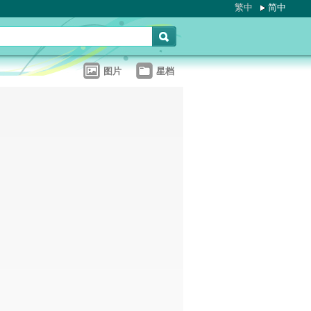
繁中
简中
图片
星档