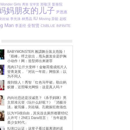
Wonder Girls
郑敬淏
梨泰院
秀英
安宰贤
妈妈朋友的儿子
尹恩惠
IU
李光洙
林秀晶
Moving 异能
赵权
刘在锡
ng Man
全智贤
李圣经
INFINITE
CNBLUE
BABYMONSTER 雅譞舞台装太危险！
「双峰」呼之欲出，甩头拨发全是护胸
小动作！网：造型师出来谢罪
甩肉17公斤大变样！金敏荷瘦成纸片人
登青龙奖，「对比一年前」网惊呆：以
为不同人
瘦到惊人！秀智「红色马甲裙」勒出蚂
蚁腰，近照曝光网惊：这是真人吗？
内向社恐还是没诚意？《杀手妈咪》男
主郑准元登《玩什么好呢？》「消极冷
淡」被骂爆，刘在锡、孔晓振狂救场也
不动
以为YG很自由，其实连去厕所都要经纪
人许可！2NE1 Dara坦言：「当年超羡
慕少女时代」
IU亲口认证：这辈子看过最离谱的谣