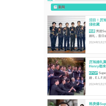
韩庚
新闻
泪目！厉旭
须收藏
明星
男团Su
婚礼，昔日
2024年5月2
厉旭婚礼聚齐
Henry都
KPOP
Supe
婚，E.L.F.
2024年5月2
韩庚爆Su