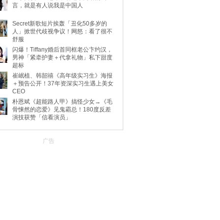
言，就是有人说我是中国人
Secret新歌短片挨轰「丑化50多岁的
人」掀世代歧视争议！网怒：看了很不
舒服
闪爆！Tiffany婚后首同框老公卞约汉，
男神「紧牵护妻＋代拿礼物」私下甜度
超标
崔岷植、韩韶禧《高年级实习生》海报
＋预告公开！37年资深实习生遇上美女
CEO
朴恩斌《超能路人甲》搞怪少女→《毛
骨悚然的恋爱》见鬼霸总！180度反差
演技获赞「信看演员」
广告