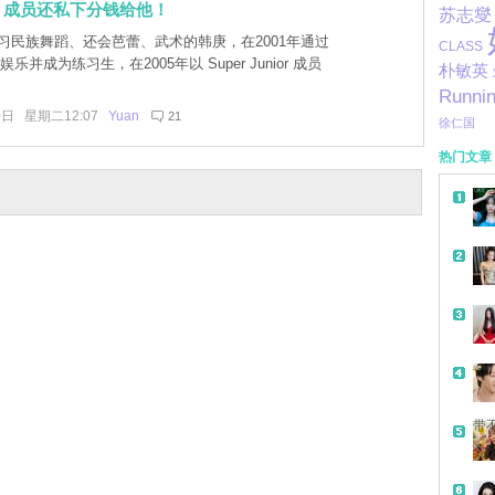
，成员还私下分钱给他！
苏志燮
习民族舞蹈、还会芭蕾、武术的韩庚，在2001年通过
CLASS
乐并成为练习生，在2005年以 Super Junior 成员
朴敏英
Runni
0日 星期二12:07
Yuan
21
徐仁国
热门文章
带