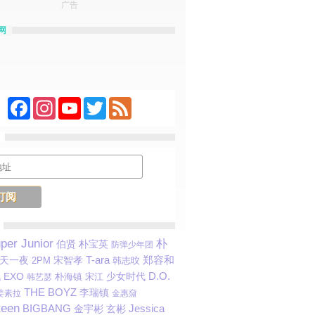
广告
网
Facebook
Instagram
YouTube
Twitter
Feed
per Junior
朴
伯贤
朴宝英
防弹少年团
T-ara
宋智孝
郑容和
天一夜
2PM
韩志旼
D.O.
EXO
少女时代
战
宋江
韩艺瑟
朴海镇
THE BOYZ
李瑞镇
金惠奫
姜素拉
teen
BIGBANG
Jessica
金宇彬
玄彬