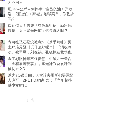
为不同人
甩掉34公斤＝倒掉半个自己的油！尹敬
浩「2颗蛋白＋辣椒」地狱菜单，你敢抄
吗？
瘦到惊人！秀智「红色马甲裙」勒出蚂
蚁腰，近照曝光网惊：这是真人吗？
内向社恐还是没诚意？《杀手妈咪》男
主郑准元登《玩什么好呢？》「消极冷
淡」被骂爆，刘在锡、孔晓振狂救场也
不动
金宇彬眼神藏不住爱意！申敏儿一登台
「全程看著爱妻」，李光洙兴奋欢呼到
被制止 XD
以为YG很自由，其实连去厕所都要经纪
人许可！2NE1 Dara坦言：「当年超羡
慕少女时代」
广告