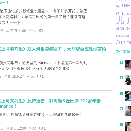
第一！
THE
彬
0年绝不能错的的职场复仇喜剧～，有了好的开始，希望
Girls
梨
走上花路啊！大家看了昨晚的第一集了吗？非常有趣
儿
来大推一下， ...
ara
徐
1日 星期四14:09
Mico
2
MAMAMO
Junio
《上司实习生》双人海报搞笑公开，大前辈金应洙端茶给
热门文章
？
员花絮照）这类型的 Bromance 小编是第一次见到
得两位男主会擦出什么样的火花呢？XDDD
日 星期四15:27
Mico
1
上司实习生》反转预告，朴海镇&金应洙「22岁年龄
mance！
新剧】朴海镇穿可爱娃娃装～，小编要收藏起来！
6日 星期日12:30
Mico
1