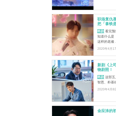
职场复仇
把「拿铁是
韩剧
看完预
知道什么是「拿
这样的老顽 ..
2020年4月1
新剧《上
物剧照！
韩剧
这部五
智恩、朴基
2020年4月8
金应洙的初