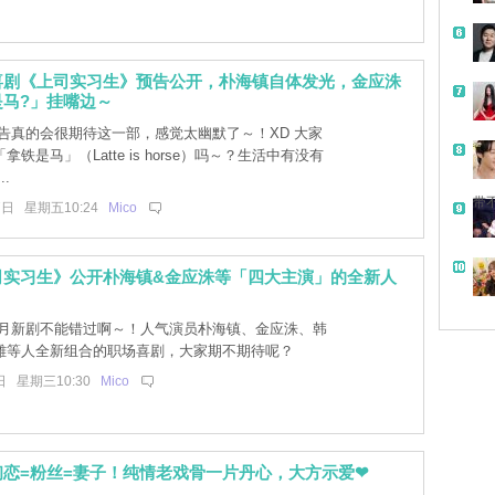
喜剧《上司实习生》预告公开，朴海镇自体发光，金应洙
马?」挂嘴边～
告真的会很期待这一部，感觉太幽默了～！XD 大家
铁是马」（Latte is horse）吗～？生活中有没有
.
带
7日 星期五10:24
Mico
司实习生》公开朴海镇&金应洙等「四大主演」的全新人
月新剧不能错过啊～！人气演员朴海镇、金应洙、韩
雄等人全新组合的职场喜剧，大家期不期待呢？
日 星期三10:30
Mico
恋=粉丝=妻子！纯情老戏骨一片丹心，大方示爱❤