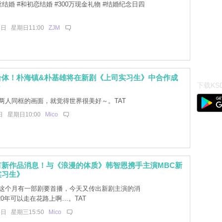
结婚 #和初恋结婚 #300万现金礼物 #结婚纪念日四
6日 星期日11:00
ZJM
合体！朴海镇&朴基雄将在新剧《上司实习生》中合作成
下载KSD
～
两人同框的画面，就觉得世界很美好～。TAT
日 星期日10:00
Mico
有新作品消息！与《浪漫的体质》韩智恩携手主演MBC新
实习生》
这个月有一部剧要首播，今天又传出新剧主演的消
20年可以走在花路上啊…。TAT
5日 星期三15:50
Mico