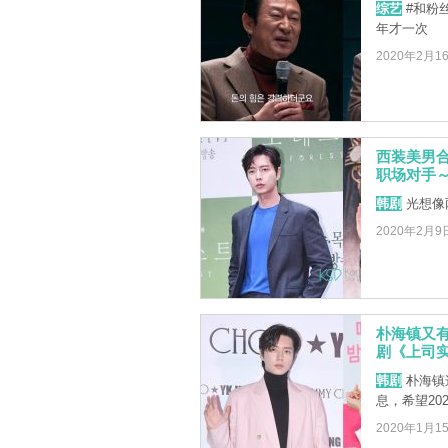
综艺
#和粉丝
年才一次
2020年2月1
西装美男
职场对手
韩剧
光想像
2020年2月9
朴海镇又
剧《上司
韩剧
朴海镇
息，希望20
2020年1月1