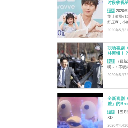
时段收视
韩剧
202
能让演员们
纾压啊，小编
2020年5月2
职场喜剧
朴海镇！
韩剧
（最新演
啊～！不晓
2020年5月7
全新喜剧《
差」的Bro
韩剧
【五月
XD
2020年4月2