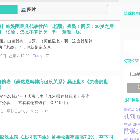
图片
追踪韩星
门】韩娱圈最具代表性的「老颜」演员！网叹：20岁之后
同一张脸，怎么不算是另一种「童颜」呢
颜」自然就有「老颜」（颜值显老）啊，这位就是韩
的「老颜」了，他就是金应洙。
29日 星期六12:01
Tracy
订阅KSD
佳抢镜者《虽然是精神病但没关系》吴正世&《夫妻的世
禧
实至名归耶～！大家心中「2020最佳抢镜者」是谁
热门标签
分享。（来看看还有谁在 TOP.10 中）
S
郑敬淏
8日 星期日14:00
Mico
4
孔刘
智贤
2P
防弹
应洙主演《上司实习生》首播收视率最高7.2%，夺下同
彬
郑容