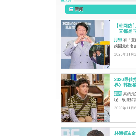
金应洙
新闻
【韩网热
一直都是
明星
有「童
娱圈最出名
2025年11月
2020最
界》韩韶
韩剧
真的是
呢，欢迎留言
2020年11月
朴海镇&金