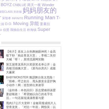
 BOYZ
CNBLUE
两天一夜
Wonder
妈妈朋友的
泰院CLASS
刘在锡
子
Running Man
T-
宋智孝
INFINITE
Moving 异能
D.O.
姜素拉
仁国
Super
伯贤
我独自生活
朴海镇
O
r
【有片】老友上台热舞她眼神死！金高
银下秒「抱走青龙大赏」，李相二失控
大喊「呀！」真情流露网笑翻
第五届青龙系列大奖获奖名单公开：金
高银泪崩擒大赏，《菜鸟伙房兵》成最
大赢家
BABYMONSTER 雅譞舞台装太危险！
「双峰」呼之欲出，甩头拨发全是护胸
小动作！网：造型师出来谢罪
《金特务：本色回归》苏志燮难得谈爱
妻赵银政！「希望她以自己的名字生
活」一句话展现满满尊重与爱
甩肉17公斤大变样！金敏荷瘦成纸片人
登青龙奖，「对比一年前」网惊呆：以