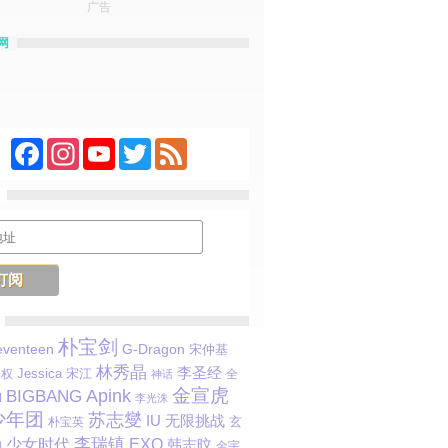
广告
网
Facebook
Instagram
YouTube
Twitter
Feed
朴宝剑
G-Dragon
eventeen
宋仲基
林秀晶
李圣经
Jessica
宋江
赵权
全
神话
金宣虎
Apink
BIGBANG
M
李光洙
少年团
苏志燮
IU
无限挑战
玄
朴宝英
李瑞镇
少女时代
EXO
韩志旼
和
金宇