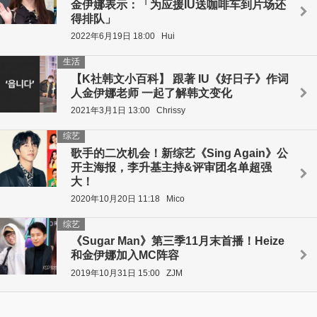
金伊娜表示：「为应援IU送咖啡车到片场还
得排队」
2022年6月19日 18:00
Hui
生活
【K社韩文小百科】 跟著 IU《好日子》作词
人金伊娜老师 一起了解韩文变化
2021年3月1日 13:00
Chrissy
综艺
歌手的二次机会！新综艺《Sing Again》公
开主海报，李升基主持&评审团名单超强
大！
2020年10月20日 11:18
Mico
综艺
《Sugar Man》第三季11月末首播！Heize
和金伊娜加入MC阵容
2019年10月31日 15:00
ZJM