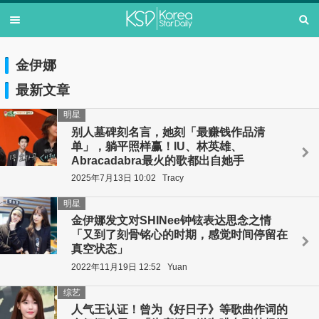
金伊娜
最新文章
明星
别人墓碑刻名言，她刻「最赚钱作品清
单」，躺平照样赢！IU、林英雄、
Abracadabra最火的歌都出自她手
2025年7月13日 10:02
Tracy
明星
金伊娜发文对SHINee钟铉表达思念之情
「又到了刻骨铭心的时期，感觉时间停留在
真空状态」
2022年11月19日 12:52
Yuan
综艺
人气王认证！曾为《好日子》等歌曲作词的