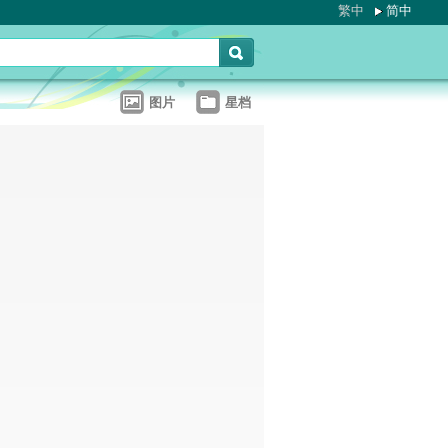
繁中
简中
图片
星档