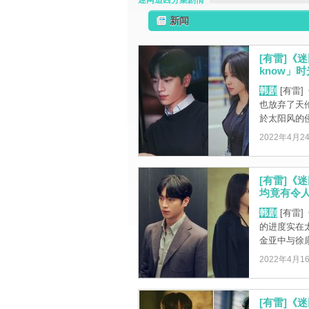
迷网追凶分集剧情
新闻
[有雷]《
know」
韩剧
[有雷
也放弃了天
於太阳风的侵
2022年4月2
[有雷]《
均竟有令人
韩剧
[有雷
的进度实在
金亚中与徐康
2022年4月1
[有雷]《