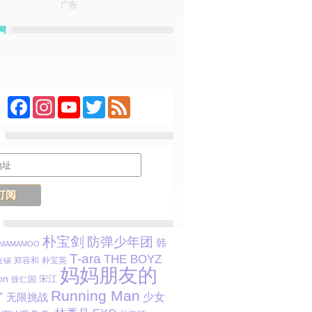
广告
网
Facebook
Instagram
YouTube
Twitter
Feed
朴宝剑
防弹少年团
韩
MAMAMOO
T-ara
THE BOYZ
郑容和
朴宝英
在锡
妈妈朋友的
on
宋江
徐仁国
子
Running Man
少女
无限挑战