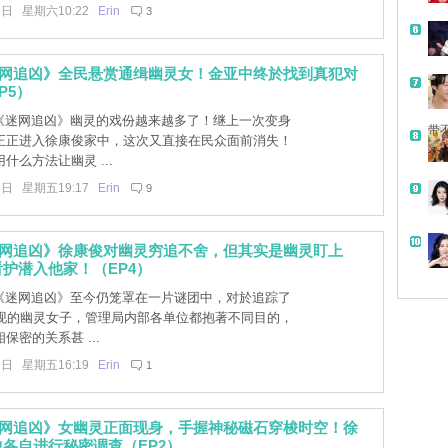
6日 星期六10:22
Erin
3
迷网追凶》全民悬赏通缉幽灵女！金亚中终於找到真犯对
P5）
]《迷网追凶》幽灵的戏份越来越多了！继上一次变身
带
正正进入徐康俊家中，这次又直接在民众面前消失！
什么方法让幽灵 ...
8日 星期五19:17
Erin
9
迷网追凶》徐康俊对幽灵穷追不舍，但其实是幽灵盯上
护潜入他家！（EP4）
]《迷网追凶》至今仍笼罩在一片谜团中，对於追踪了
出现的幽灵女子，管理局内部各单位都抱著不同目的，
保密的关系甚 ...
1日 星期五16:19
Erin
1
迷网追凶》女幽灵正面现身，手握神秘磁石穿梭时空！徐
各自进行秘密调查（EP2）