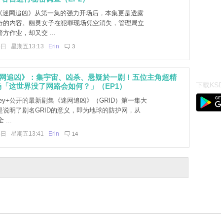
]《迷网追凶》从第一集的强力开场后，本集更是透露
奇的内容。幽灵女子在犯罪现场凭空消失，管理局立
方作业，却又交 ...
5日 星期五13:13
Erin
3
迷网追凶》：集宇宙、凶杀、悬疑於一剧！五位主角超精
下载KSD
「这世界没了网路会如何？」（EP1）
ney+公开的最新剧集《迷网追凶》（GRID）第一集大
是说明了剧名GRID的意义，即为地球的防护网，从
...
8日 星期五13:41
Erin
14