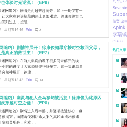
时代
C
也体验时光逆流！（EP8）
Sevent
]《迷网追凶》剧情走向越来越离奇，加上一周仅有一
Super
，让大家在解谜烧脑的路上更加艰难。徐康俊终於也
伯贤
金
回到过去，想阻 ...
Apink
日 星期五16:46
Erin
3
李瑞镇
CLASS
迷网追凶》剧情神展开！徐康俊如愿穿梭时空救回父母，
热门文章
是真正的救世主！（EP7）
]《迷网追凶》在前六集真的埋下很多尚未解开的线
一小时的进度让大家烧脑烧得好辛苦。这一集讯息量
突然神展开，徐康 ...
日 星期五13:42
Erin
13
迷网追凶》幽灵与犯人金马禄均被活捉！徐康俊为此原因
灵穿越时空之谜！（EP6）
]《迷网追凶》剧情进入后半部，并逐渐接近核心，幽
将被揭穿，而随著便利店杀人案的真凶金成均被逮
发幽灵现身，究竟 ...