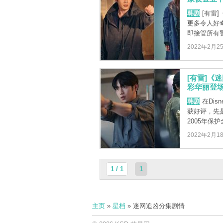
韩剧
[有雷
更多令人好
即接管所有警
2022年2月2
[有雷]《
彩华丽登场
韩剧
在Dis
获好评，先
2005年保护全 
2022年2月1
1 / 1
1
主页
»
星档
» 迷网追凶分集剧情