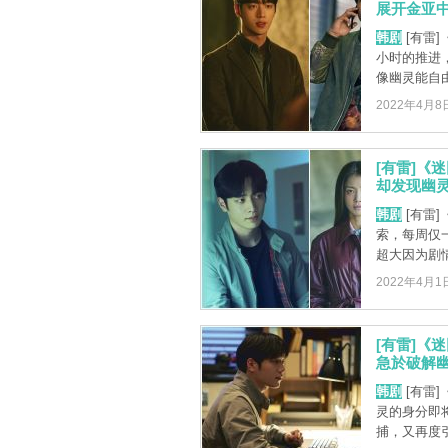
展开金亚中
韩剧
[有雷
小时的推进
像幽灵能自由
2022年4月8
[有雷]《
却发现幽灵
韩剧
[有雷
索，每周仅
超大因为剧情
2022年4月1
[有雷]《
急於破解幽
韩剧
[有雷
灵的身分即
捕，又再度引