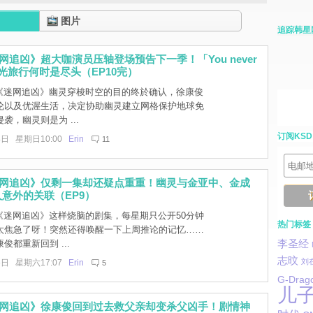
图片
追踪韩星
迷网追凶》超大咖演员压轴登场预告下一季！「You never
时光旅行何时是尽头（EP10完）
]《迷网追凶》幽灵穿梭时空的目的终於确认，徐康俊
伦以及优渥生活，决定协助幽灵建立网格保护地球免
袭，幽灵则是为 ...
订阅KSD
4日 星期日10:00
Erin
11
迷网追凶》仅剩一集却还疑点重重！幽灵与金亚中、金成
意外的关联（EP9）
]《迷网追凶》这样烧脑的剧集，每星期只公开50分钟
热门标签
太焦急了呀！突然还得唤醒一下上周推论的记忆……
李圣经
俊都重新回到 ...
志旼
刘
6日 星期六17:07
Erin
5
G-Drag
儿
迷网追凶》徐康俊回到过去救父亲却变杀父凶手！剧情神