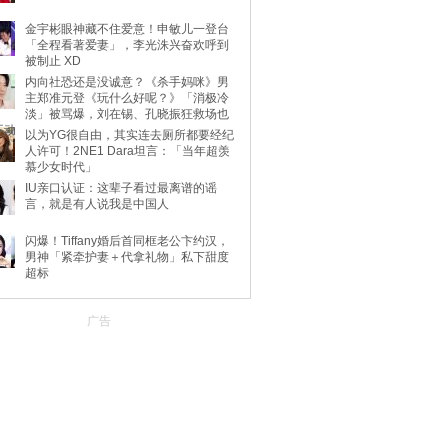
金宇彬眼神藏不住爱意！申敏儿一登台
「全程看著爱妻」，李光洙兴奋欢呼到
被制止 XD
内向社恐还是没诚意？《杀手妈咪》男
主郑准元登《玩什么好呢？》「消极冷
淡」被骂爆，刘在锡、孔晓振狂救场也
不动
以为YG很自由，其实连去厕所都要经纪
人许可！2NE1 Dara坦言：「当年超羡
慕少女时代」
IU亲口认证：这辈子看过最离谱的谣
言，就是有人说我是中国人
闪爆！Tiffany婚后首同框老公卞约汉，
男神「紧牵护妻＋代拿礼物」私下甜度
超标
广告