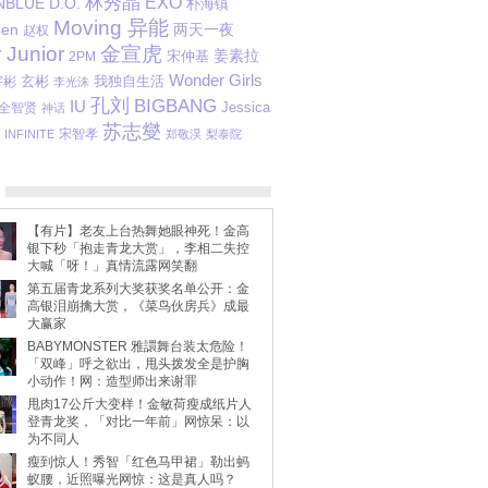
林秀晶
EXO
NBLUE
D.O.
朴海镇
Moving 异能
两天一夜
een
赵权
 Junior
金宣虎
姜素拉
2PM
宋仲基
Wonder Girls
玄彬
我独自生活
宇彬
李光洙
孔刘
BIGBANG
IU
Jessica
全智贤
神话
苏志燮
宋智孝
INFINITE
郑敬淏
梨泰院
【有片】老友上台热舞她眼神死！金高
银下秒「抱走青龙大赏」，李相二失控
大喊「呀！」真情流露网笑翻
第五届青龙系列大奖获奖名单公开：金
高银泪崩擒大赏，《菜鸟伙房兵》成最
大赢家
BABYMONSTER 雅譞舞台装太危险！
「双峰」呼之欲出，甩头拨发全是护胸
小动作！网：造型师出来谢罪
甩肉17公斤大变样！金敏荷瘦成纸片人
登青龙奖，「对比一年前」网惊呆：以
为不同人
瘦到惊人！秀智「红色马甲裙」勒出蚂
蚁腰，近照曝光网惊：这是真人吗？