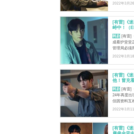
2022年3月2
[有雷]《
峙中！（E
韩剧
[有雷
成看护堂堂
管理局必须用
2022年3月1
[有雷]《
他！冒充看
韩剧
[有雷
24年再度
但因资料互相
2022年3月1
[有雷]《
康俊金亚中