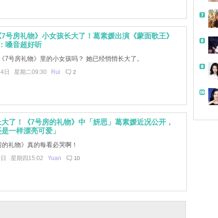
带
《7号房礼物》小女孩长大了！葛素媛出演《蒙面歌王》
：嗓音超好听
《7号房礼物》里的小女孩吗？ 她已经悄悄长大了。
24日 星期二09:30
Rui
2
长大了！《7号房的礼物》中「妍思」葛素媛近况公开，
还是一样漂亮可爱」
房的礼物》真的每看必哭啊！
4日 星期四15:02
Yuan
10