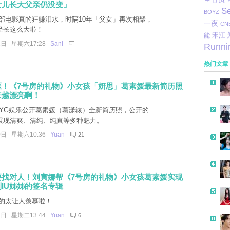
女儿长大父亲仍没变」
S
BOYZ
部电影真的狂赚泪水，时隔10年「父女」再次相聚，
一夜
CN
经长这么大啦！
宋江
能
2日 星期六17:28
Sani
Runni
热门文章
歪！《7号房的礼物》小女孩「妍思」葛素媛最新简历照
来越漂亮啊！
，YG娱乐公开葛素媛（葛潇辕）全新简历照，公开的
展现清爽、清纯、纯真等多种魅力。
0日 星期六10:36
Yuan
21
要找对人！刘寅娜帮《7号房的礼物》小女孩葛素媛实现
IU姊姊的签名专辑
的太让人羡慕啦！
1日 星期二13:44
Yuan
6