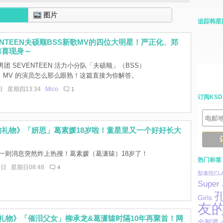
图片
追踪韩星
ENTEEN夫硕顺BSS新歌MV的四位大明星！严正化、郑
惊喜现身～
团 SEVENTEEN 活力小分队「夫硕顺」（BSS）
〉MV 的演员怎么那么眼熟！这篇直接为你解答。
日 星期四13:34
Mico
1
订阅KSD
的礼物》「妍思」葛素媛18岁啦！童星里又一个好好长大
一则消息突然炸上热搜！葛素媛（葛潇辕）18岁了！
热门标签
0日 星期日08:48
4
梨泰院CLA
Super 
Girls
友
礼物》「催泪父女」柳承龙&葛潇辕时隔10年再聚首！网
全智贤