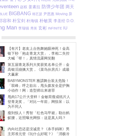
eventeen
防弹少年团
姜素拉
两天
赵权
BIGBANG
尹恩惠
Moving 异
BLUE
韩艺瑟
郑容和
朴宝剑
朴敏英
李圣经
D.O.
朴海镇
ng Man
玄彬
IU
李瑞镇
秀英
INFINITE
【有片】老友上台热舞她眼神死！金高
银下秒「抱走青龙大赏」，李相二失控
大喊「呀！」真情流露网笑翻
第五届青龙系列大奖获奖名单公开：金
高银泪崩擒大赏，《菜鸟伙房兵》成最
大赢家
BABYMONSTER 雅譞舞台装太危险！
「双峰」呼之欲出，甩头拨发全是护胸
小动作！网：造型师出来谢罪
甩肉17公斤大变样！金敏荷瘦成纸片人
登青龙奖，「对比一年前」网惊呆：以
为不同人
瘦到惊人！秀智「红色马甲裙」勒出蚂
蚁腰，近照曝光网惊：这是真人吗？
内向社恐还是没诚意？《杀手妈咪》男
主郑准元登《玩什么好呢？》「消极冷