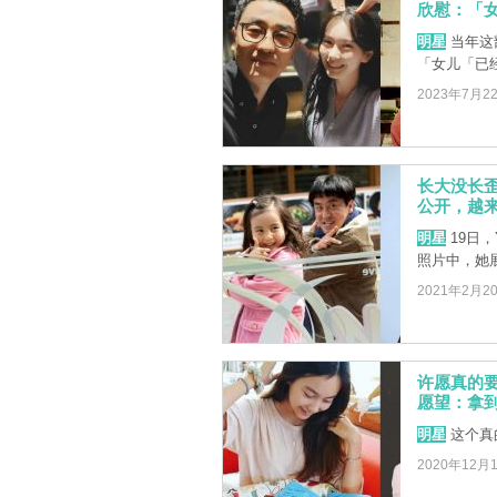
欣慰：「
明星
当年这
「女儿「已
2023年7月2
长大没长
公开，越
明星
19日
照片中，她
2021年2月2
许愿真的
愿望：拿到
明星
这个真
2020年12月