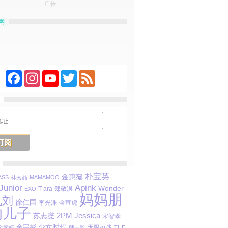
广告
网
Facebook
Instagram
YouTube
Twitter
Feed
朴宝英
金惠奫
SS
林秀晶
MAMAMOO
Junior
Apink
Wonder
T-ara
郑敬淏
EXO
妈妈朋
孔刘
徐仁国
李光洙
金宣虎
的儿子
Jessica
苏志燮
2PM
宋智孝
金宇彬
少女时代
无限挑战
金素妍
韩志旼
THE