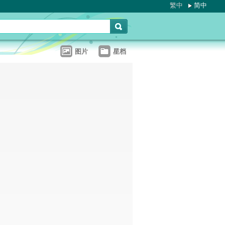
繁中
简中
图片
星档