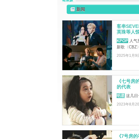
葛素媛
新闻
客串SEV
英珠等人
KPOP
人气男
新歌〈CBZ
2025年1月9
《七号房
的代表
明星
这几日
2023年8月2
《7号房的