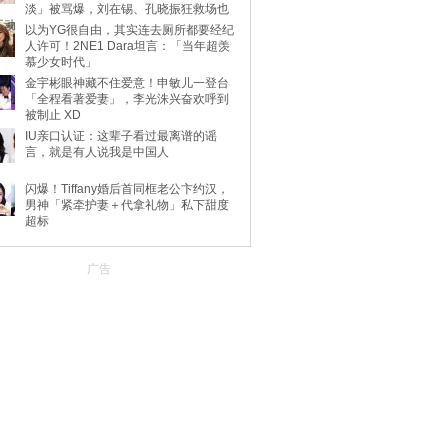
淡」被骂爆，刘在锡、孔晓振狂救场也
不动
以为YG很自由，其实连去厕所都要经纪
人许可！2NE1 Dara坦言：「当年超羡
慕少女时代」
金宇彬眼神藏不住爱意！申敏儿一登台
「全程看著爱妻」，李光洙兴奋欢呼到
被制止 XD
IU亲口认证：这辈子看过最离谱的谣
言，就是有人说我是中国人
闪爆！Tiffany婚后首同框老公卞约汉，
男神「紧牵护妻＋代拿礼物」私下甜度
超标
广告