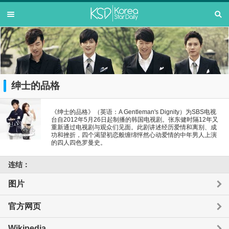
绅士的品格
《绅士的品格》（英语：A Gentleman's Dignity）为SBS电视
台自2012年5月26日起制播的韩国电视剧。张东健时隔12年又
重新通过电视剧与观众们见面。此剧讲述经历爱情和离别、成
功和挫折，四个渴望初恋般缠绵怦然心动爱情的中年男人上演
的四人四色罗曼史。
连结：
图片
官方网页
Wikipedia