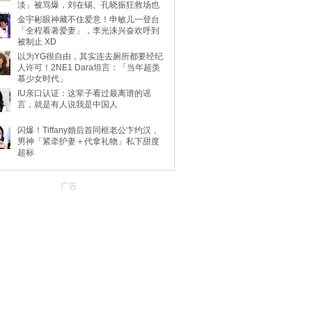
淡」被骂爆，刘在锡、孔晓振狂救场也
不动
金宇彬眼神藏不住爱意！申敏儿一登台
「全程看著爱妻」，李光洙兴奋欢呼到
被制止 XD
以为YG很自由，其实连去厕所都要经纪
人许可！2NE1 Dara坦言：「当年超羡
慕少女时代」
IU亲口认证：这辈子看过最离谱的谣
言，就是有人说我是中国人
闪爆！Tiffany婚后首同框老公卞约汉，
男神「紧牵护妻＋代拿礼物」私下甜度
超标
广告