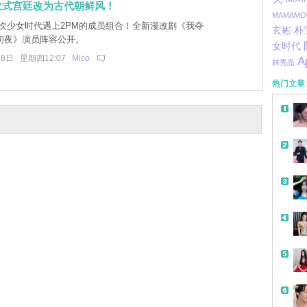
欧式宫廷改为古代朝鲜风！
MAMAMO
次少女时代遇上2PM的成员组合！全新漫改剧《我夺
玄彬
朴
初夜》演员阵容公开。
女时代
28日 星期四12:07
Mico
A
林秀晶
热门文章