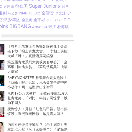
Super Junior
徐仁国
尹恩惠
宋智孝
O
宝剑
全智贤
少
李光洙
韩艺瑟
INFINITE
EXO
防弹少年团
金宇彬
D.O.
金宣虎
THE BOYZ
pink
BIGBANG
Jessica
宋江
朴海镇
【有片】老友上台热舞她眼神死！金高
银下秒「抱走青龙大赏」，李相二失控
大喊「呀！」真情流露网笑翻
第五届青龙系列大奖获奖名单公开：金
高银泪崩擒大赏，《菜鸟伙房兵》成最
大赢家
BABYMONSTER 雅譞舞台装太危险！
「双峰」呼之欲出，甩头拨发全是护胸
小动作！网：造型师出来谢罪
甩肉17公斤大变样！金敏荷瘦成纸片人
登青龙奖，「对比一年前」网惊呆：以
为不同人
瘦到惊人！秀智「红色马甲裙」勒出蚂
蚁腰，近照曝光网惊：这是真人吗？
内向社恐还是没诚意？《杀手妈咪》男
主郑准元登《玩什么好呢？》「消极冷