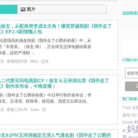
图片
追踪韩星
追徐玄，从配角突变成女主角！爆笑穿越韩剧《我夺走了
》EP.1-4剧情懒人包
论度很高的漫改韩剧《我夺走了公爵的初夜》中，从
的「车善策」（徐玄 饰），正在肆无忌惮地撼动著原
观，还把严谨刚 ...
订阅KSD
6日 星期四10:50
Mico
6
从二代爱豆到电视剧CP！徐玄＆玉泽演出席《我夺走了
夜》制作发布会，今晚首播！
新剧《我夺走了公爵的初夜》今日举行制作发布会，李
热门标签
徐玄、玉泽演、权韩率、徐范俊、池慧元出席活动。
T-ara
赵
1日 星期三16:25
Yuan
圣经
IU
CLASS
妈
妍
玄&2PM玉泽演确定主演人气漫改剧《我夺走了公爵的
英
Movi