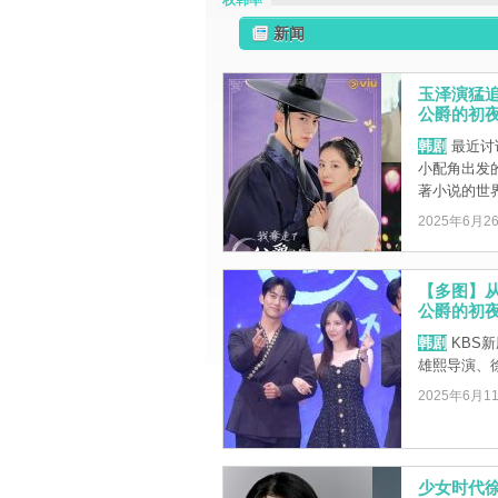
权韩率
新闻
玉泽演猛
公爵的初夜
韩剧
最近讨
小配角出发
著小说的世界
2025年6月2
【多图】
公爵的初
韩剧
KBS
雄熙导演、
2025年6月1
少女时代徐