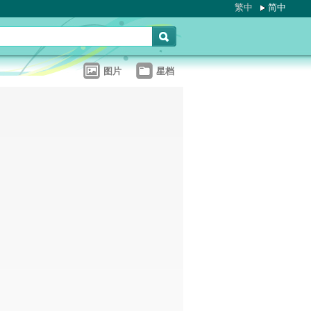
繁中
简中
图片
星档