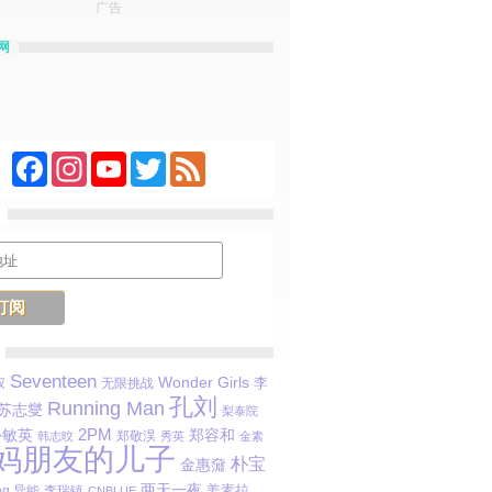
广告
网
Facebook
Instagram
YouTube
Twitter
Feed
Seventeen
Wonder Girls
李
权
无限挑战
孔刘
Running Man
苏志燮
梨泰院
朴敏英
2PM
郑容和
郑敬淏
韩志旼
秀英
金素
妈朋友的儿子
朴宝
金惠奫
两天一夜
姜素拉
ng 异能
李瑞镇
CNBLUE