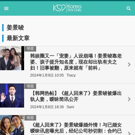
姜景晙
最新文章
明星
韩娱圈又一「宠妻」人设崩塌！姜景晙靠老
婆、孩子提升知名度，现在却出轨有夫之
妇！旧事被翻，原来就有「前科」
2024年1月9日 10:05
Tracy
明星
【韩网热帖】《超人回来了》姜景晙被爆出
轨人妻，暧昧简讯公开
2024年1月8日 18:36
Sani
明星
《超人回来了》姜景晙爆婚外情！与已婚女
暧昧讯息曝光后，经纪公司秒切割：合约已