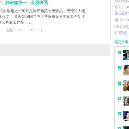
意、好评如潮一上架就断货
T-a
秀英
馆的乐趣之一绝对是购买精美的纪念品，无论送人还
BIGBA
具意义。 最近韩国国立中央博物馆又推出多款全新周
Sev
镇
公募获奖作品， ...
EXO
伯
7日 星期一09:00
Sani
郑容和
热门文章
带