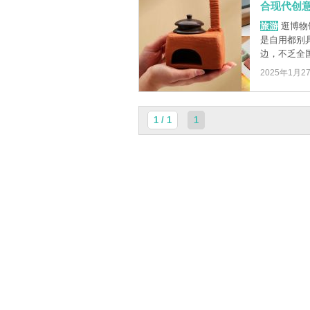
合现代创
旅游
逛博物
是自用都别
边，不乏全国
2025年1月2
1 / 1
1