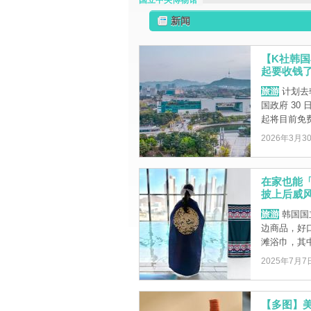
国立中央博物馆
新闻
【K社韩国
起要收钱
旅游
计划去
国政府 30
起将目前免费或
2026年3月3
在家也能
披上后威
旅游
韩国国
边商品，好
滩浴巾，其中
2025年7月7
【多图】