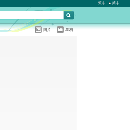
繁中
简中
图片
星档