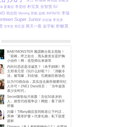
宋江
朴海镇
林秀晶
郑敬淏
ra
IU
朴宝英
全智贤
李圣经
姜素拉
NG
李瑞
韩志旼
Moving 异能
赵权
INFINITE
enteen
Super Junior
李光洙
刘在锡
朴敏英
贤
金宇彬
两天一夜
韩艺瑟
安宰贤
BABYMONSTER 雅譞舞台装太危险！
「双峰」呼之欲出，甩头拨发全是护胸
小动作！网：造型师出来谢罪
内向社恐还是没诚意？《杀手妈咪》男
主郑准元登《玩什么好呢？》「消极冷
淡」被骂爆，刘在锡、孔晓振狂救场也
不动
以为YG很自由，其实连去厕所都要经纪
人许可！2NE1 Dara坦言：「当年超羡
慕少女时代」
Secret新歌短片挨轰「丑化50多岁的
人」掀世代歧视争议！网怒：看了很不
舒服
闪爆！Tiffany婚后首同框老公卞约汉，
男神「紧牵护妻＋代拿礼物」私下甜度
超标
Disney+《杀人者的购物中心2 》金慧埈