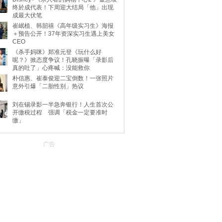
终於成代表！下周迎大结局「他」出现
成最大伏笔
崔岷植、韩韶禧《高年级实习生》海报
＋预告公开！37年资深实习生遇上美女
CEO
《杀手妈咪》郑准元登《玩什么好
呢？》掀态度争议！孔晓振曝「录影后
真的吐了」心疼喊：没能救你
朴信惠、崔泰俊迎二宝倒数！一张照片
意外引爆「二胎性别」热议
刘在锡录影一半急奔银行！人生首次公
开缴税过程 强调「税金一定要准时
缴」
广告