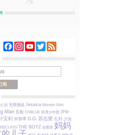
广告
网
Facebook
Instagram
YouTube
Twitter
Feed
Jessica
无限挑战
Wonder Girls
徐仁国
ng Man
玄彬
2PM
防弹少年团
CNBLUE
朴宝剑
D.O.
苏志燮
宋智孝
少女
孔刘
妈妈
THE BOYZ
院CLASS
金惠奫
友的儿子