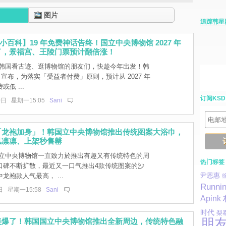
图片
追踪韩星
小百科】19 年免费神话告终！国立中央博物馆 2027 年
了，景福宫、王陵门票预计翻倍涨！
韩国看古迹、逛博物馆的朋友们，快趁今年出发！韩
 日宣布，为落实「受益者付费」原则，预计从 2027 年
低 ...
订阅KSD
0日 星期一15:05
Sani
「龙袍加身」！韩国立中央博物馆推出传统图案大浴巾，
风凛凛、上架秒售罄
立中央博物馆一直致力於推出有趣又有传统特色的周
热门标签
口碑不断扩散，最近又一口气推出4款传统图案的沙
尹恩惠
龙袍款人气最高， ...
Runni
日 星期一15:58
Sani
Apink
时代
梨泰
朋
美爆了！韩国国立中央博物馆推出全新周边，传统特色融