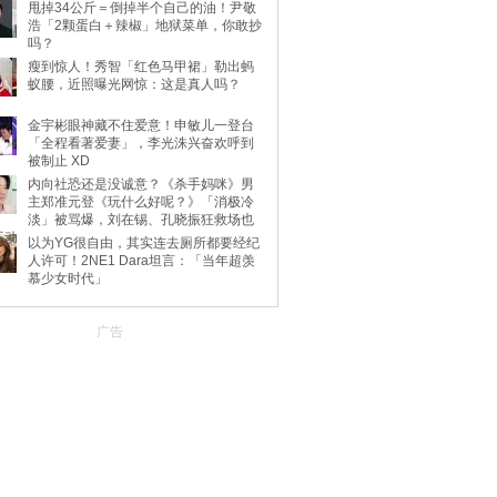
甩掉34公斤＝倒掉半个自己的油！尹敬
浩「2颗蛋白＋辣椒」地狱菜单，你敢抄
吗？
瘦到惊人！秀智「红色马甲裙」勒出蚂
蚁腰，近照曝光网惊：这是真人吗？
金宇彬眼神藏不住爱意！申敏儿一登台
「全程看著爱妻」，李光洙兴奋欢呼到
被制止 XD
内向社恐还是没诚意？《杀手妈咪》男
主郑准元登《玩什么好呢？》「消极冷
淡」被骂爆，刘在锡、孔晓振狂救场也
不动
以为YG很自由，其实连去厕所都要经纪
人许可！2NE1 Dara坦言：「当年超羡
慕少女时代」
广告