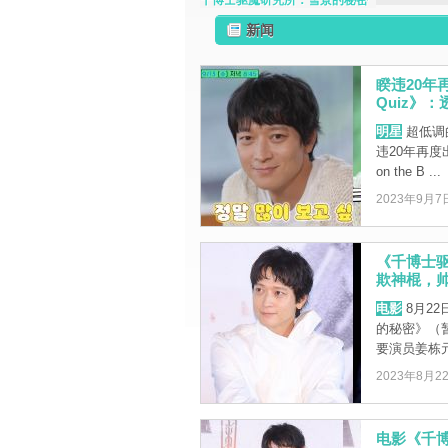
千博士驱魔研究所：雪景的秘密
新闻
睽违20年
Quiz》
明星
超低调
违20年再度
on the B ...
2023年9月7
《千博士
欺神棍，
电影
8月2
的秘密》（
要演员姜栋元
2023年8月2
电影《千