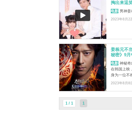
掏出来逗
电影
男神姜
2023年8月2
姜栋元不
秘密》9月
电影
神秘奇
在韩国上映
身为一位不相
2023年8月8
1 / 1
1