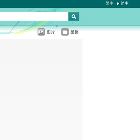
繁中
简中
图片
星档