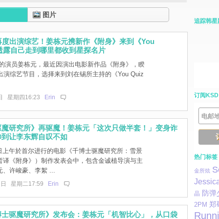
图片
追踪韩星
再度出演综艺！姜栋元携新作《附身》来到《You
：透露自己走到哪里都收到星探名片
的演员姜栋元，最近因演出电影新作品《附身》，睽
出演综艺节目，选择来到刘在锡所主持的《You Quiz
订阅KSD
日 星期四16:23
Erin
驱魔研究所》再驱魔！姜栋元「这次只做半套！」变身诈
帅到让李东辉自叹不如
2日上午於首尔进行的电影《千博士驱魔研究所：雪景
热门标签
暂译《附身》）制作发表会中，包含金诚植导演与主
S
、许峻豪、李絮 ...
金所炫
Jessic
2日 星期二17:59
Erin
防弹
晶
郑
2PM
Runn
博士驱魔研究所》发布会：姜栋元「机智比心」，从口袋