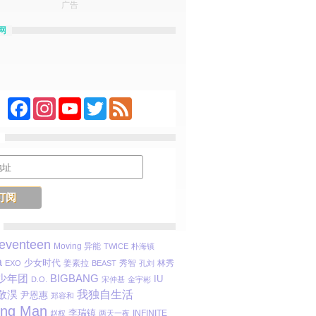
广告
网
Facebook
Instagram
YouTube
Twitter
Feed
eventeen
Moving 异能
TWICE
朴海镇
a
少女时代
姜素拉
秀智
林秀
EXO
BEAST
孔刘
少年团
BIGBANG
IU
D.O.
宋仲基
金宇彬
我独自生活
敬淏
尹恩惠
郑容和
ing Man
李瑞镇
INFINITE
赵权
两天一夜