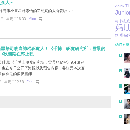
笑众人～
T
Apink
栋元跟小童星朴素怡的互动真的太有爱啦～！
Junio
2日 星期二16:33
Mico
彬
韩志旼
妈
朴敏
话
热门文章
当黑祭司改当神棍驱魔人！《千博士驱魔研究所：雪景的
中秋档期在韩上映
幻电影《千博士驱魔研究所：雪景的秘密》9月确定
，也在今日公开了海报以及预告内容，姜栋元本次变
信有鬼的假驱魔师 ...
日 星期二12:58
Erin