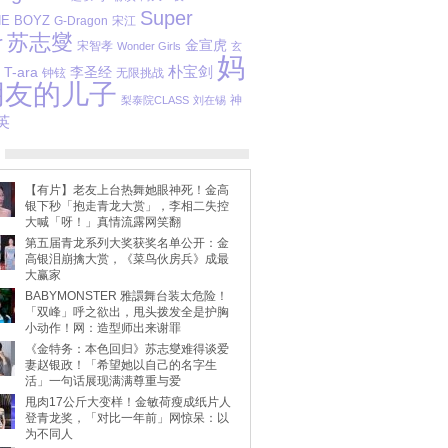
Super
HE BOYZ
宋江
G-Dragon
苏志燮
r
金宣虎
宋智孝
Wonder Girls
玄
妈
朴宝剑
T-ara
李圣经
钟铉
无限挑战
朋友的儿子
梨泰院CLASS
刘在锡
神
英
【有片】老友上台热舞她眼神死！金高
银下秒「抱走青龙大赏」，李相二失控
大喊「呀！」真情流露网笑翻
第五届青龙系列大奖获奖名单公开：金
高银泪崩擒大赏，《菜鸟伙房兵》成最
大赢家
BABYMONSTER 雅譞舞台装太危险！
「双峰」呼之欲出，甩头拨发全是护胸
小动作！网：造型师出来谢罪
《金特务：本色回归》苏志燮难得谈爱
妻赵银政！「希望她以自己的名字生
活」一句话展现满满尊重与爱
甩肉17公斤大变样！金敏荷瘦成纸片人
登青龙奖，「对比一年前」网惊呆：以
为不同人